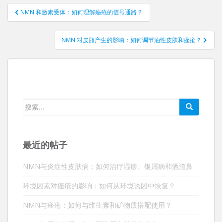
帖
NMN 和激素受体：如何理解痤疮的信号通路？
子
导
NMN 对皮脂产生的影响：如何调节油性皮肤和痤疮？
航
搜
索：
最近的帖子
NMN与炎症性皮肤病：如何治疗湿疹、银屑病和酒渣鼻
环境因素对痤疮的影响：如何从环境诱因中恢复？
NMN与痤疮：如何与维生素和矿物质搭配使用？