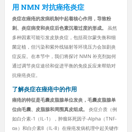
用 NMN 对抗痤疮炎症
炎症在痤疮的发病机制中起着核心作用，导致粉
刺、炎症病变和炎症后色素沉着过度的形成。
虽然
多种因素可能引发皮肤炎症，包括荷尔蒙失衡和细
菌定植，但污染和紫外线辐射等环境压力会加剧炎
症反应。在本节中，我们将探讨 NMN 补充剂如何
通过调节炎症途径和促进平衡的免疫反应来帮助对
抗痤疮炎症。
了解炎症在痤疮中的作用
痤疮的特征是毛囊皮脂腺单位发炎，毛囊皮脂腺单
位由毛囊、皮脂腺和周围真皮组成。
炎症介质（例
如白介素-1（IL-1），肿瘤坏死因子-Alpha（TNF-
α±）和白介素8（IL-8）在痤疮发病机理中起关键作