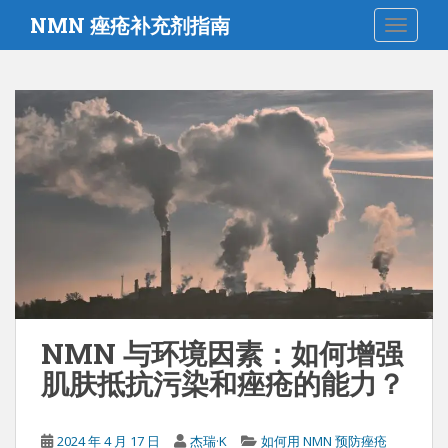
跳
NMN 痤疮补充剂指南
切换导
至
主
要
内
容
NMN 与环境因素：如何增强
肌肤抵抗污染和痤疮的能力？
2024 年 4 月 17 日
杰瑞·K
如何用 NMN 预防痤疮