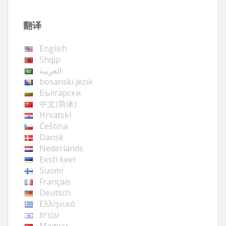
翻译
English
Shqip
العربية
bosanski jezik
Български
中文(简体)
Hrvatski
Čeština
Dansk
Nederlands
Eesti keel
Suomi
Français
Deutsch
Ελληνικά
עברית
Magyar