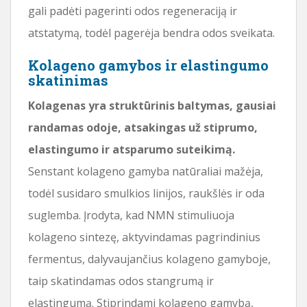
gali padėti pagerinti odos regeneraciją ir
atstatymą, todėl pagerėja bendra odos sveikata.
Kolageno gamybos ir elastingumo
skatinimas
Kolagenas yra struktūrinis baltymas, gausiai
randamas odoje, atsakingas už stiprumo,
elastingumo ir atsparumo suteikimą.
Senstant kolageno gamyba natūraliai mažėja,
todėl susidaro smulkios linijos, raukšlės ir oda
suglemba. Įrodyta, kad NMN stimuliuoja
kolageno sintezę, aktyvindamas pagrindinius
fermentus, dalyvaujančius kolageno gamyboje,
taip skatindamas odos stangrumą ir
elastingumą. Stiprindami kolageno gamybą,