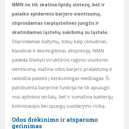
NMN ne tik skatina lipidų sintezę, bet ir
palaiko epidermio barjero vientisumą,
stiprindamas tarpląstelines jungtis ir
skatindamas ląstelių sukibimą su ląstele.
Stiprindamas baltymų, tokių kaip okliudinas,
klaudinai ir desmogleinai, ekspresiją, NMN
padeda išlaikyti struktūrinį raginio sluoksnio
vientisumą, mažina odos barjero pralaidumą ir
neleidžia patekti į kenksmingas medžiagas. Ši
patobulinta barjerinė funkcija ne tik apsaugo
nuo aplinkos teršalų, bet ir sumažina bakterijų
kolonizacijos bei spuogų susidarymo riziką.
Odos drėkinimo ir atsparumo
gerinimas