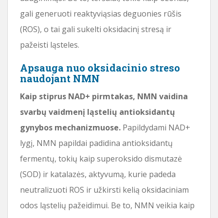
gali generuoti reaktyviąsias deguonies rūšis
(ROS), o tai gali sukelti oksidacinį stresą ir
pažeisti ląsteles.
Apsauga nuo oksidacinio streso
naudojant NMN
Kaip stiprus NAD+ pirmtakas, NMN vaidina
svarbų vaidmenį ląstelių antioksidantų
gynybos mechanizmuose.
Papildydami NAD+
lygį, NMN papildai padidina antioksidantų
fermentų, tokių kaip superoksido dismutazė
(SOD) ir katalazės, aktyvumą, kurie padeda
neutralizuoti ROS ir užkirsti kelią oksidaciniam
odos ląstelių pažeidimui. Be to, NMN veikia kaip