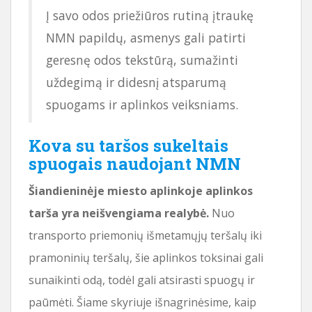
Į savo odos priežiūros rutiną įtraukę
NMN papildų, asmenys gali patirti
geresnę odos tekstūrą, sumažinti
uždegimą ir didesnį atsparumą
spuogams ir aplinkos veiksniams.
Kova su taršos sukeltais
spuogais naudojant NMN
Šiandieninėje miesto aplinkoje aplinkos
tarša yra neišvengiama realybė.
Nuo
transporto priemonių išmetamųjų teršalų iki
pramoninių teršalų, šie aplinkos toksinai gali
sunaikinti odą, todėl gali atsirasti spuogų ir
paūmėti. Šiame skyriuje išnagrinėsime, kaip