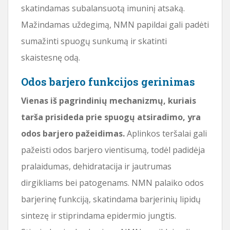
skatindamas subalansuotą imuninį atsaką.
Mažindamas uždegimą, NMN papildai gali padėti
sumažinti spuogų sunkumą ir skatinti
skaistesnę odą.
Odos barjero funkcijos gerinimas
Vienas iš pagrindinių mechanizmų, kuriais
tarša prisideda prie spuogų atsiradimo, yra
odos barjero pažeidimas.
Aplinkos teršalai gali
pažeisti odos barjero vientisumą, todėl padidėja
pralaidumas, dehidratacija ir jautrumas
dirgikliams bei patogenams. NMN palaiko odos
barjerinę funkciją, skatindama barjerinių lipidų
sintezę ir stiprindama epidermio jungtis.