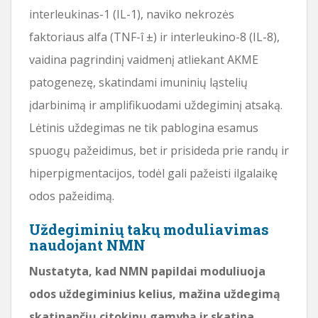
interleukinas-1 (IL-1), naviko nekrozės
faktoriaus alfa (TNF-î ±) ir interleukino-8 (IL-8),
vaidina pagrindinį vaidmenį atliekant AKME
patogenezę, skatindami imuninių ląstelių
įdarbinimą ir amplifikuodami uždegiminį atsaką.
Lėtinis uždegimas ne tik pablogina esamus
spuogų pažeidimus, bet ir prisideda prie randų ir
hiperpigmentacijos, todėl gali pažeisti ilgalaikę
odos pažeidimą.
Uždegiminių takų moduliavimas
naudojant NMN
Nustatyta, kad NMN papildai moduliuoja
odos uždegiminius kelius, mažina uždegimą
skatinančių citokinų gamybą ir skatina