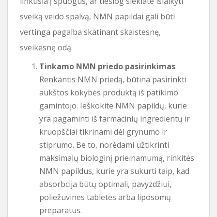
linkusia į spuogus, ar tiesiog siekiate išlaikyti
sveiką veido spalvą, NMN papildai gali būti
vertinga pagalba skatinant skaistesnę,
sveikesnę odą.
Tinkamo NMN priedo pasirinkimas
.
Renkantis NMN priedą, būtina pasirinkti
aukštos kokybės produktą iš patikimo
gamintojo. Ieškokite NMN papildų, kurie
yra pagaminti iš farmacinių ingredientų ir
kruopščiai tikrinami dėl grynumo ir
stiprumo. Be to, norėdami užtikrinti
maksimalų biologinį prieinamumą, rinkitės
NMN papildus, kurie yra sukurti taip, kad
absorbcija būtų optimali, pavyzdžiui,
poliežuvines tabletes arba liposomų
preparatus.