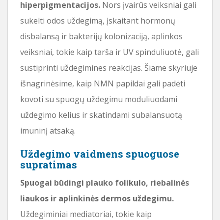
hiperpigmentacijos.
Nors įvairūs veiksniai gali
sukelti odos uždegimą, įskaitant hormonų
disbalansą ir bakterijų kolonizaciją, aplinkos
veiksniai, tokie kaip tarša ir UV spinduliuotė, gali
sustiprinti uždegimines reakcijas. Šiame skyriuje
išnagrinėsime, kaip NMN papildai gali padėti
kovoti su spuogų uždegimu moduliuodami
uždegimo kelius ir skatindami subalansuotą
imuninį atsaką.
Uždegimo vaidmens spuoguose
supratimas
Spuogai būdingi plauko folikulo, riebalinės
liaukos ir aplinkinės dermos uždegimu.
Uždegiminiai mediatoriai, tokie kaip