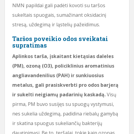
NMN papildai gali padėti kovoti su taršos
sukeltais spuogais, sumažinant oksidacinį
stresą, uždegimą ir ląstelių pažeidimus.
Taršos poveikio odos sveikatai
supratimas
Aplinkos tarša, įskaitant kietąsias daleles
(PM), ozoną (O3), policiklinius aromatinius
angliavandenilius (PAH) ir sunkiuosius
metalus, gali prasiskverbti pro odos barjerą
ir sukelti neigiamų padarinių kaskadą.
Visų
pirma, PM buvo susijęs su spuogų vystymusi,
nes sukelia uždegimą, padidina riebalų gamybą
ir skatina spuogus sukeliančių bakterijų
dauginimąsi. Be to, teršalai, tokie kaip ozonas,