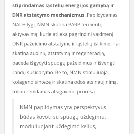
stiprindamas ląstelių energijos gamybą ir
DNR atstatymo mechanizmus.
Papildydamas
NAD+ lygį, NMN skatina PARP fermentų
aktyvavimą, kurie atlieka pagrindinį vaidmenį
DNR pažeidimo atstatyme ir ląstelių išlikime. Tai
skatina audinių atstatymą ir regeneraciją,
padeda išgydyti spuogų pažeidimus ir išvengti
randų susidarymo. Be to, NMN stimuliuoja
kolageno sintezę ir skatina odos atsinaujinimą,
toliau remdamas atsigavimo procesą.
NMN papildymas yra perspektyvus
būdas kovoti su spuogų uždegimu,
moduliuojant uždegimo kelius,