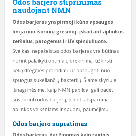
Odos barjero stiprinimas
naudojant NMN
Odos barjeras yra pirmoji kūno apsaugos
linija nuo išorinių grėsmių, įskaitant aplinkos
teršalus, patogenus ir UV spinduliuotę.
Sveikas, nepažeistas odos barjeras yra būtinas
norint palaikyti optimalų drėkinimą, užkirsti
kelią drėgmės praradimui ir apsaugoti nuo
spuogus sukeliančių bakterijų. Šiame skyriuje
išnagrinėsime, kaip NMN papildai gali padėti
sustiprinti odos barjerą, didinti atsparumą
aplinkos veiksniams ir spuogų paūmėjimui.
Odos barjero supratimas
Odos barjeras, dar žinomas kaip raginis