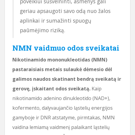
poveikiui sušvelninti, asmenys gali
geriau apsaugoti savo odą nuo žalos
aplinkai ir sumažinti spuogų
paūmėjimo riziką.
NMN vaidmuo odos sveikatai
Nikotinamido mononukleotidas (NMN)
pastaraisiais metais sulaukė dėmesio dėl
galimos naudos skatinant bendrą sveikatą ir
gerovę, įskaitant odos sveikatą.
Kaip
nikotinamido adenino dinukleotido (NAD+),
kofermento, dalyvaujančio ląstelių energijos
gamyboje ir DNR atstatyme, pirmtakas, NMN
vaidina lemiamą vaidmenį palaikant ląstelių