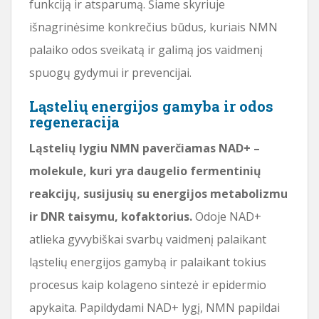
funkciją ir atsparumą. Šiame skyriuje
išnagrinėsime konkrečius būdus, kuriais NMN
palaiko odos sveikatą ir galimą jos vaidmenį
spuogų gydymui ir prevencijai.
Ląstelių energijos gamyba ir odos
regeneracija
Ląstelių lygiu NMN paverčiamas NAD+ –
molekule, kuri yra daugelio fermentinių
reakcijų, susijusių su energijos metabolizmu
ir DNR taisymu, kofaktorius.
Odoje NAD+
atlieka gyvybiškai svarbų vaidmenį palaikant
ląstelių energijos gamybą ir palaikant tokius
procesus kaip kolageno sintezė ir epidermio
apykaita. Papildydami NAD+ lygį, NMN papildai