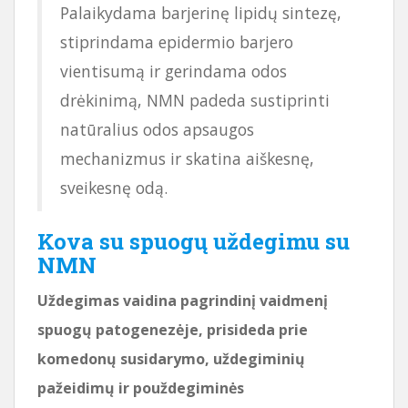
Palaikydama barjerinę lipidų sintezę,
stiprindama epidermio barjero
vientisumą ir gerindama odos
drėkinimą, NMN padeda sustiprinti
natūralius odos apsaugos
mechanizmus ir skatina aiškesnę,
sveikesnę odą.
Kova su spuogų uždegimu su
NMN
Uždegimas vaidina pagrindinį vaidmenį
spuogų patogenezėje, prisideda prie
komedonų susidarymo, uždegiminių
pažeidimų ir použdegiminės