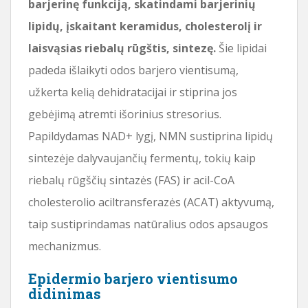
barjerinę funkciją, skatindami barjerinių
lipidų, įskaitant keramidus, cholesterolį ir
laisvąsias riebalų rūgštis, sintezę.
Šie lipidai
padeda išlaikyti odos barjero vientisumą,
užkerta kelią dehidratacijai ir stiprina jos
gebėjimą atremti išorinius stresorius.
Papildydamas NAD+ lygį, NMN sustiprina lipidų
sintezėje dalyvaujančių fermentų, tokių kaip
riebalų rūgščių sintazės (FAS) ir acil-CoA
cholesterolio aciltransferazės (ACAT) aktyvumą,
taip sustiprindamas natūralius odos apsaugos
mechanizmus.
Epidermio barjero vientisumo
didinimas