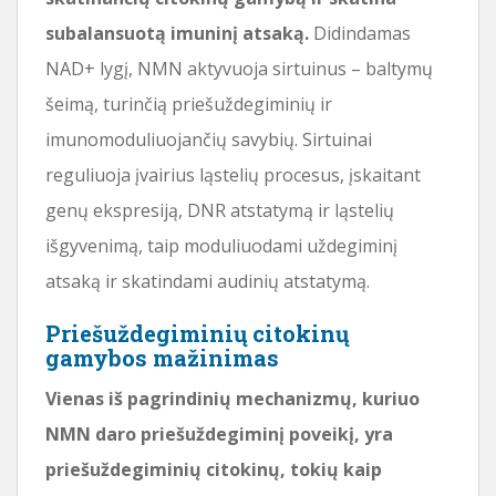
subalansuotą imuninį atsaką.
Didindamas
NAD+ lygį, NMN aktyvuoja sirtuinus – baltymų
šeimą, turinčią priešuždegiminių ir
imunomoduliuojančių savybių. Sirtuinai
reguliuoja įvairius ląstelių procesus, įskaitant
genų ekspresiją, DNR atstatymą ir ląstelių
išgyvenimą, taip moduliuodami uždegiminį
atsaką ir skatindami audinių atstatymą.
Priešuždegiminių citokinų
gamybos mažinimas
Vienas iš pagrindinių mechanizmų, kuriuo
NMN daro priešuždegiminį poveikį, yra
priešuždegiminių citokinų, tokių kaip