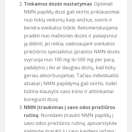
Tinkamos dozės nustatymas
. Optimali
NMN papildų dozė gali skirtis priklausomai
nuo tokių veiksnių kaip amžius, svoris ir
bendra sveikatos būklė. Rekomenduojama
pradėti nuo mažesnės dozės ir palaipsniui
ją didinti, jei reikia, vadovaujant sveikatos
priežiūros specialistui. Įprastos NMN dozės
svyruoja nuo 100 mg iki 500 mg per parą,
padalytos į dvi ar daugiau dozių, kad būtų
geriau absorbuojamas. Tačiau individualūs
atsakai į NMN papildymą gali skirtis, todėl
būtina klausytis savo kūno ir atitinkamai
koreguoti dozę.
NMN įtraukimas į savo odos priežiūros
rutiną
. Norėdami įtraukti NMN papildų į
savo odos priežiūros rutiną, apsvarstykite
galimybę įtraukti jį į savo kasdienį režimą