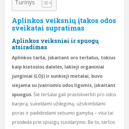
Turinys
Aplinkos veiksnių įtakos odos
sveikatai supratimas
Aplinkos veiksniai ir spuogų
atsiradimas
Aplinkos tarša, įskaitant oro teršalus, tokius
kaip kietosios dalelės, lakieji organiniai
junginiai (LOJ) ir sunkieji metalai, buvo
siejama su įvairiomis odos ligomis, įskaitant
spuogus.
Šie teršalai gali prasiskverbti pro odos
barjerą, sukeldami uždegimą, užsikimšdami
poras ir padidindami sebumo gamybą – visa tai
prisideda prie spuogų susidarymo. Be to, taršos