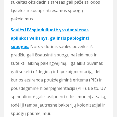
sukeltas oksidacinis stresas gali pažeisti odos
ląsteles ir sustiprinti esamus spuogų
pažeidimus.
Saulės UV spinduliuotė yra dar vienas
aplinkos veiksnys, galintis pabloginti
spuogus.
Nors vidutinis saulės poveikis iš
pradžių gali išsausinti spuogų pažeidimus ir
suteikti laikiną palengvėjimą, ilgalaikis buvimas
gali sukelti uždegimą ir hiperpigmentaciją, dėl
kurios atsiranda použdegiminė eritema (PIE) ir
použdegiminė hiperpigmentacija (PIH). Be to, UV
spinduliuotė gali susilpninti odos imuninį atsaką,
todėl ji tampa jautresnė bakterijų kolonizacijai ir
spuogų paūmėjimui.