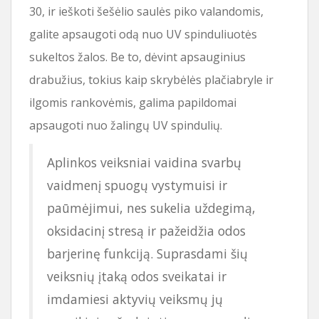
30, ir ieškoti šešėlio saulės piko valandomis,
galite apsaugoti odą nuo UV spinduliuotės
sukeltos žalos. Be to, dėvint apsauginius
drabužius, tokius kaip skrybėlės plačiabryle ir
ilgomis rankovėmis, galima papildomai
apsaugoti nuo žalingų UV spindulių.
Aplinkos veiksniai vaidina svarbų
vaidmenį spuogų vystymuisi ir
paūmėjimui, nes sukelia uždegimą,
oksidacinį stresą ir pažeidžia odos
barjerinę funkciją. Suprasdami šių
veiksnių įtaką odos sveikatai ir
imdamiesi aktyvių veiksmų jų