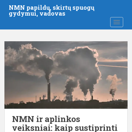
P
NMN papildų, skirtų spuogų
e
gydymui, vadovas
r
PERJUN
e
i
t
i
p
r
i
e
p
a
g
r
i
n
NMN ir aplinkos
d
veiksniai: kaip sustiprinti
i
n