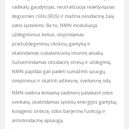
radikalų gaudytojas, neutralizuoja reaktyviąsias
deguonies rūšis (ROS) ir mažina oksidacinę žalą
odos ląstelėms. Be to, NMN moduliuoja
uždegiminius kelius, slopindamas
priešuždegiminių citokinų gamybą ir
skatindamas subalansuotą imuninį atsaką.
Sušvelnindamas oksidacinį stresą ir uždegimą,
NMN papildai gali padėti sumažinti spuogų
simptomus ir skatinti aiškesnę, sveikesnę odą.
NMN vaidina lemiamą vaidmenį palaikant odos
sveikatą, skatindamas ląstelių energijos gamybą,
kolageno sintezę, odos barjerinę funkciją ir
antioksidacinę apsaugą.