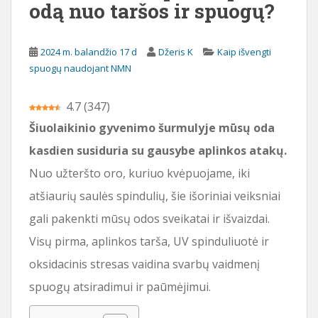
odą nuo taršos ir spuogų?
i
o
t
2024 m. balandžio 17 d
Džeris K
Kaip išvengti
u
spuogų naudojant NMN
r
i
4.7
(
347
)
n
Šiuolaikinio gyvenimo šurmulyje mūsų oda
i
o
kasdien susiduria su gausybe aplinkos atakų.
Nuo užteršto oro, kuriuo kvėpuojame, iki
atšiaurių saulės spindulių, šie išoriniai veiksniai
gali pakenkti mūsų odos sveikatai ir išvaizdai.
Visų pirma, aplinkos tarša, UV spinduliuotė ir
oksidacinis stresas vaidina svarbų vaidmenį
spuogų atsiradimui ir paūmėjimui.