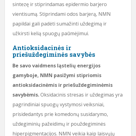
sintezę ir stiprindamas epidermio barjero
vientisumą. Stiprindami odos barjerą, NMN
papildai gali padėti sumažinti uždegimą ir
užkirsti kelią spuogų paūmėjimui.
Antioksidacinės ir
priešuždegiminės savybės
Be savo vaidmens ląstelių energijos
gamyboje, NMN pasižymi stipriomis
antioksidacinėmis ir priešuždegiminėmis
savybėmis.
Oksidacinis stresas ir uždegimas yra
pagrindiniai spuogų vystymosi veiksniai,
prisidedantys prie komedonų susidarymo,
uždegiminių pažeidimų ir použdegiminės
hiperpigmentacijos. NMN veikia kaip laisvųjų