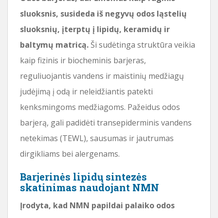
sluoksnis, susideda iš negyvų odos ląstelių
sluoksnių, įterptų į lipidų, keramidų ir
baltymų matricą.
Ši sudėtinga struktūra veikia
kaip fizinis ir biocheminis barjeras,
reguliuojantis vandens ir maistinių medžiagų
judėjimą į odą ir neleidžiantis patekti
kenksmingoms medžiagoms. Pažeidus odos
barjerą, gali padidėti transepiderminis vandens
netekimas (TEWL), sausumas ir jautrumas
dirgikliams bei alergenams.
Barjerinės lipidų sintezės
skatinimas naudojant NMN
Įrodyta, kad NMN papildai palaiko odos