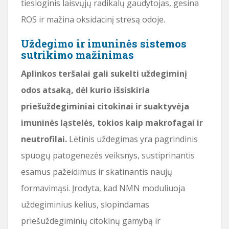
tiesioginis laisvųjų radikalų gaudytojas, gesina
ROS ir mažina oksidacinį stresą odoje.
Uždegimo ir imuninės sistemos
sutrikimo mažinimas
Aplinkos teršalai gali sukelti uždegiminį
odos atsaką, dėl kurio išsiskiria
priešuždegiminiai citokinai ir suaktyvėja
imuninės ląstelės, tokios kaip makrofagai ir
neutrofilai.
Lėtinis uždegimas yra pagrindinis
spuogų patogenezės veiksnys, sustiprinantis
esamus pažeidimus ir skatinantis naujų
formavimąsi. Įrodyta, kad NMN moduliuoja
uždegiminius kelius, slopindamas
priešuždegiminių citokinų gamybą ir