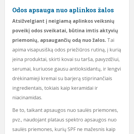
Odos apsauga nuo aplinkos žalos
Atsižvelgiant į neigiamą aplinkos veiksnių
poveikį odos sveikatai, būtina imtis aktyvių
priemonių, apsaugančių odą nuo žalos.
Tai
apima visapusišką odos priežiūros rutiną, į kurią
įeina produktai, skirti kovai su tarša, pavyzdžiui,
serumai, kuriuose gausu antioksidantų, ir lengvi
drėkinamieji kremai su barjerą stiprinančiais
ingredientais, tokiais kaip keramidai ir
niacinamidas.
Be to, taikant apsaugos nuo saulės priemones,
pvz., naudojant plataus spektro apsaugos nuo
saulės priemones, kurių SPF ne mažesnis kaip