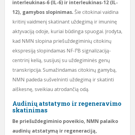
interleukinas-6 (IL-6) ir interleukinas-12 (IL-
12), gamybos slopinimas.
Šie citokinai vaidina
kritinį vaidmenį skatinant uždegimą ir imuninę
aktyvaciją odoje, kuriai būdinga spuogai. Įrodyta,
kad NMN slopina priešuždegiminių citokinų
ekspresiją slopindamas NF-îºB signalizaciją-
centrinį kelią, susijusį su uždegiminės genų
transkripcija. Sumažindamas citokinų gamybą,
NMN padeda sušvelninti uždegimą ir skatinti
aiškesnę, sveikiau atrodančią odą.
Audinių atstatymo ir regeneravimo
skatinimas
Be priešuždegiminio poveikio, NMN palaiko
audinių atstatymą ir regeneraciją,