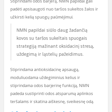
Stiprindami odos barjerą, NMN papildai gali
padėti apsisaugoti nuo taršos sukeltos žalos ir
užkirsti kelią spuogų paūmėjimui.
NMN papildai siūlo daug žadančią
kovos su taršos sukeltais spuogais
strategiją mažinant oksidacinį stresą,
uždegimą ir ląstelių pažeidimus.
Stiprindama antioksidacinę apsaugą,
moduliuodama uždegiminius kelius ir
stiprindama odos barjerinę funkciją, NMN
padeda sustiprinti odos atsparumą aplinkos
teršalams ir skatina aiškesnę, sveikesnę odą.