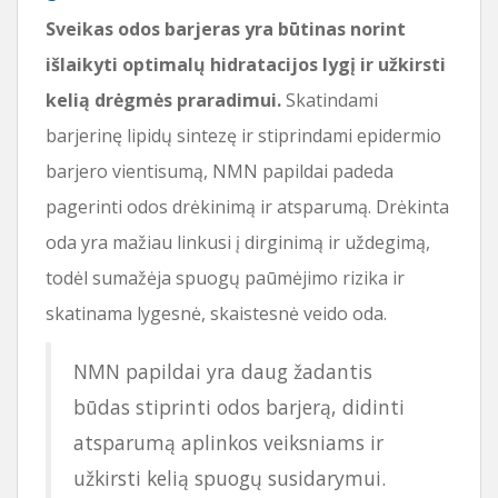
Sveikas odos barjeras yra būtinas norint
išlaikyti optimalų hidratacijos lygį ir užkirsti
kelią drėgmės praradimui.
Skatindami
barjerinę lipidų sintezę ir stiprindami epidermio
barjero vientisumą, NMN papildai padeda
pagerinti odos drėkinimą ir atsparumą. Drėkinta
oda yra mažiau linkusi į dirginimą ir uždegimą,
todėl sumažėja spuogų paūmėjimo rizika ir
skatinama lygesnė, skaistesnė veido oda.
NMN papildai yra daug žadantis
būdas stiprinti odos barjerą, didinti
atsparumą aplinkos veiksniams ir
užkirsti kelią spuogų susidarymui.