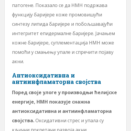
патогене. Показало се да НМН подржава
функцију баријере коже промовишући
синтезу липида баријере и побољшавајући
интегритет епидермалне баријере. Јачањем
кожне баријере, суплементација НМН може
помоћи у смањењу упале и спречити појаву
акни.
Антиоксидативна и
антиинфламаторна својства
Поред своје улоге у производњи ћелијске
енергије, НМН показује снажна
антиоксидативна и антиинфламаторна
својства.
Оксидативни стрес и упала су
кључни покретачи развоја акни,