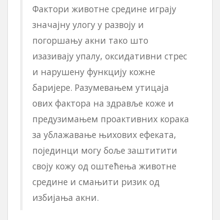
Фактори животне средине играју
значајну улогу у развоју и
погоршању акни тако што
изазивају упалу, оксидативни стрес
и нарушену функцију кожне
баријере. Разумевањем утицаја
ових фактора на здравље коже и
предузимањем проактивних корака
за ублажавање њихових ефеката,
појединци могу боље заштитити
своју кожу од оштећења животне
средине и смањити ризик од
избијања акни.