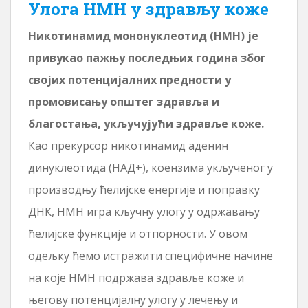
Улога НМН у здрављу коже
Никотинамид мононуклеотид (НМН) је
привукао пажњу последњих година због
својих потенцијалних предности у
промовисању општег здравља и
благостања, укључујући здравље коже.
Као прекурсор никотинамид аденин
динуклеотида (НАД+), коензима укљученог у
производњу ћелијске енергије и поправку
ДНК, НМН игра кључну улогу у одржавању
ћелијске функције и отпорности. У овом
одељку ћемо истражити специфичне начине
на које НМН подржава здравље коже и
његову потенцијалну улогу у лечењу и