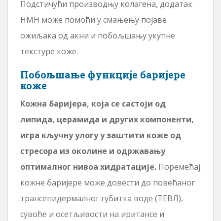
Подстичући производњу колагена, додатак
НМН може помоћи у смањењу појаве
ожиљака од акни и побољшању укупне
текстуре коже.
Побољшање функције баријере
коже
Кожна баријера, која се састоји од
липида, церамида и других компоненти,
игра кључну улогу у заштити коже од
стресора из околине и одржавању
оптималног нивоа хидратације.
Поремећај
кожне баријере може довести до повећаног
трансепидермалног губитка воде (ТЕВЛ),
сувоће и осетљивости на иритансе и