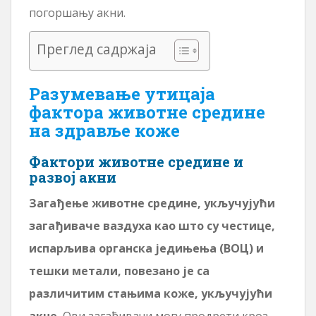
погоршању акни.
Преглед садржаја
Разумевање утицаја
фактора животне средине
на здравље коже
Фактори животне средине и
развој акни
Загађење животне средине, укључујући
загађиваче ваздуха као што су честице,
испарљива органска једињења (ВОЦ) и
тешки метали, повезано је са
различитим стањима коже, укључујући
акне.
Ови загађивачи могу продрети кроз