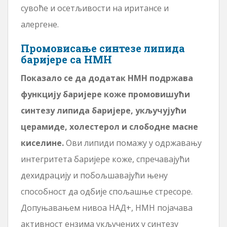
сувоће и осетљивости на иритансе и
алергене.
Промовисање синтезе липида
баријере са НМН
Показало се да додатак НМН подржава
функцију баријере коже промовишући
синтезу липида баријере, укључујући
церамиде, холестерол и слободне масне
киселине.
Ови липиди помажу у одржавању
интегритета баријере коже, спречавајући
дехидрацију и побољшавајући њену
способност да одбије спољашње стресоре.
Допуњавањем нивоа НАД+, НМН појачава
активност ензима укључених у синтезу