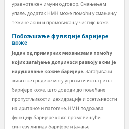
уравнотежен имуни одговор. Смањењем
упале, додатак НМН може помоћи у смањењу
тежине акни и промовисању чистије коже.
Побољшање функције баријере
коже
Један од примарних механизама помоћу
којих загађење доприноси развоју акни је
нарушавање кожне баријере.
Загађивачи
животне средине могу угрозити интегритет
баријере коже, што доводи до повећане
пропустљивости, дехидрације и осетљивости
на иритансе и патогене. НМН подржава
функцију баријере коже промовишући
синтезу липида баријере и јачање