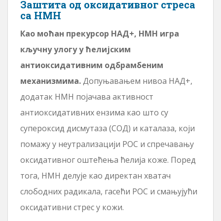
Заштита од оксидативног стреса
са НМН
Као моћан прекурсор НАД+, НМН игра
кључну улогу у ћелијским
антиоксидативним одбрамбеним
механизмима.
Допуњавањем нивоа НАД+,
додатак НМН појачава активност
антиоксидативних ензима као што су
супероксид дисмутаза (СОД) и каталаза, који
помажу у неутрализацији РОС и спречавању
оксидативног оштећења ћелија коже. Поред
тога, НМН делује као директан хватач
слободних радикала, гасећи РОС и смањујући
оксидативни стрес у кожи.