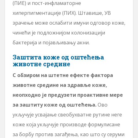
(ПИЕ) и пост-инфламаторне
хиперпигментације (ПИХ). Штавише, УВ
зрачење може ослабити имуни одговор коже,
чинећи је подложнијом колонизацији
бактерија и појављивању акни.
Заштита коже од оштећења
животне средине
С обзиром на штетне ефекте фактора
животне средине на здравље коже,
неопходно је предузети проактивне мере
за заштиту коже од оштећења.
Ово
укључује усвајање свеобухватне рутине неге
коже која укључује производе формулисане
за борбу против загађења, као што су серуми