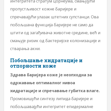
интегритета стратум цорнеума, смањујући
пропустљивост кожне баријере и
спречавајући улазак штетних супстанци. Ова
побољшана функција баријере не само да
штити од загађивача животне средине, већ и
смањује ризик од бактеријске колонизације и
стварања акни.
Побољшање хидратације и
отпорности коже
Здрава баријера коже је неопходна за
одржавање оптималног нивоа
хидратације и спречавање губитка влаге.
Промовишући синтезу липида баријере и
побољшавајући интегритет епидермалне