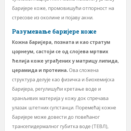
баријере коже, промовишући отпорност на
стресове из околине и појаву акни.
Разумевање баријере коже
Кожна баријера, позната и као стратум
цорнеум, састоји се од слојева мртвих
ћелија коже уграђених у матрицу липида,
церамида и протеина.
Ова сложена
структура делује као физичка и биохемијска
баријера, регулишући кретање воде и
хранљивих материја у кожу док спречава
улазак штетних супстанци. Поремећај кожне
баријере може довести до повећаног
трансепидермалног губитка воде (ТЕВЛ),