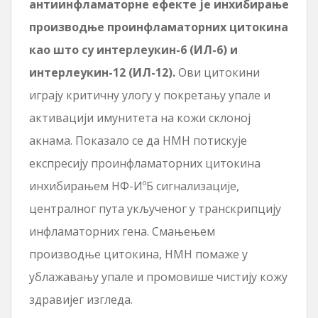
антиинфламаторне ефекте је инхибирање
производње проинфламаторних цитокина
као што су интерлеукин-6 (ИЛ-6) и
интерлеукин-12 (ИЛ-12).
Ови цитокини
играју критичну улогу у покретању упале и
активацији имунитета на кожи склоној
акнама. Показало се да НМН потискује
експресију проинфламаторних цитокина
инхибирањем НФ-ИºБ сигнализације,
централног пута укљученог у транскрипцију
инфламаторних гена. Смањењем
производње цитокина, НМН помаже у
ублажавању упале и промовише чистију кожу
здравијег изгледа.