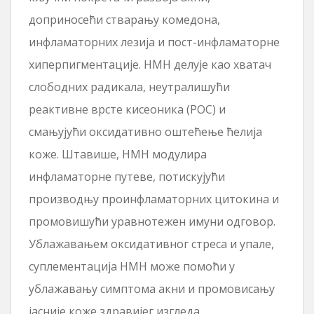
доприносећи стварању комедона,
инфламаторних лезија и пост-инфламаторне
хиперпигментације. НМН делује као хватач
слободних радикала, неутралишући
реактивне врсте кисеоника (РОС) и
смањујући оксидативно оштећење ћелија
коже. Штавише, НМН модулира
инфламаторне путеве, потискујући
производњу проинфламаторних цитокина и
промовишући уравнотежен имуни одговор.
Ублажавањем оксидативног стреса и упале,
суплементација НМН може помоћи у
ублажавању симптома акни и промовисању
јасније коже здравијег изгледа.