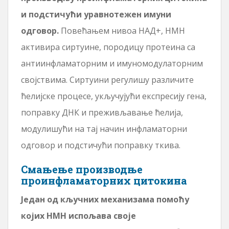
и подстичући уравнотежен имуни
одговор.
Повећањем нивоа НАД+, НМН
активира сиртуине, породицу протеина са
антиинфламаторним и имуномодулаторним
својствима. Сиртуини регулишу различите
ћелијске процесе, укључујући експресију гена,
поправку ДНК и преживљавање ћелија,
модулишући на тај начин инфламаторни
одговор и подстичући поправку ткива.
Смањење производње
проинфламаторних цитокина
Један од кључних механизама помоћу
којих НМН испољава своје