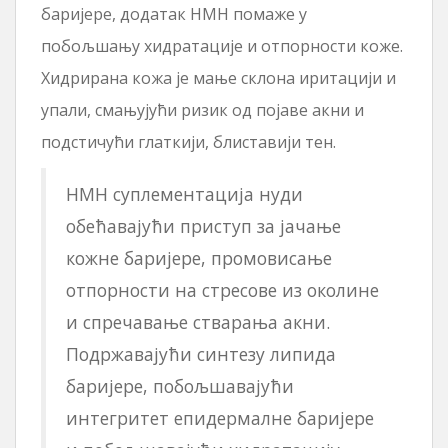
баријере, додатак НМН помаже у
побољшању хидратације и отпорности коже.
Хидрирана кожа је мање склона иритацији и
упали, смањујући ризик од појаве акни и
подстичући глаткији, блиставији тен.
НМН суплементација нуди
обећавајући приступ за јачање
кожне баријере, промовисање
отпорности на стресове из околине
и спречавање стварања акни.
Подржавајући синтезу липида
баријере, побољшавајући
интегритет епидермалне баријере