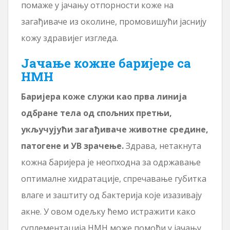
помаже у јачању отпорности коже на
загађиваче из околине, промовишући јаснију
кожу здравијег изгледа.
Јачање кожне баријере са
НМН
Баријера коже служи као прва линија
одбране тела од спољних претњи,
укључујући загађиваче животне средине,
патогене и УВ зрачење.
Здрава, нетакнута
кожна баријера је неопходна за одржавање
оптималне хидратације, спречавање губитка
влаге и заштиту од бактерија које изазивају
акне. У овом одељку ћемо истражити како
суплементација НМН може помоћи у јачању