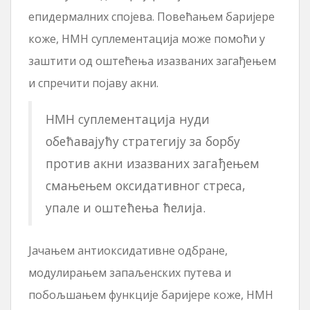
епидермалних спојева. Повећањем баријере
коже, НМН суплементација може помоћи у
заштити од оштећења изазваних загађењем
и спречити појаву акни.
НМН суплементација нуди
обећавајућу стратегију за борбу
против акни изазваних загађењем
смањењем оксидативног стреса,
упале и оштећења ћелија.
Јачањем антиоксидативне одбране,
модулирањем запаљенских путева и
побољшањем функције баријере коже, НМН