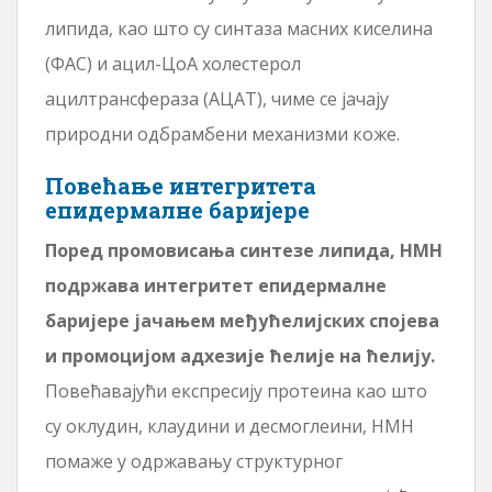
липида, као што су синтаза масних киселина
(ФАС) и ацил-ЦоА холестерол
ацилтрансфераза (АЦАТ), чиме се јачају
природни одбрамбени механизми коже.
Повећање интегритета
епидермалне баријере
Поред промовисања синтезе липида, НМН
подржава интегритет епидермалне
баријере јачањем међућелијских спојева
и промоцијом адхезије ћелије на ћелију.
Повећавајући експресију протеина као што
су оклудин, клаудини и десмоглеини, НМН
помаже у одржавању структурног