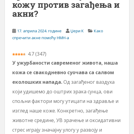
кожу против загађења и
акни?
17. априла 2024. године
Џери К
Како
спречити акне помоћу НМН-а
4.7
(
347
)
У ужурбаности савременог живота, наша
кожа се свакодневно суочава са салвом
еколошких напада.
Од загађеног ваздуха
који удишемо до оштрих зрака сунца, ови
спољни фактори могу утицати на здравље и
изглед наше коже. Конкретно, загађење
животне средине, УВ зрачење и оксидативни
стрес играју значајну улогу у развоју и