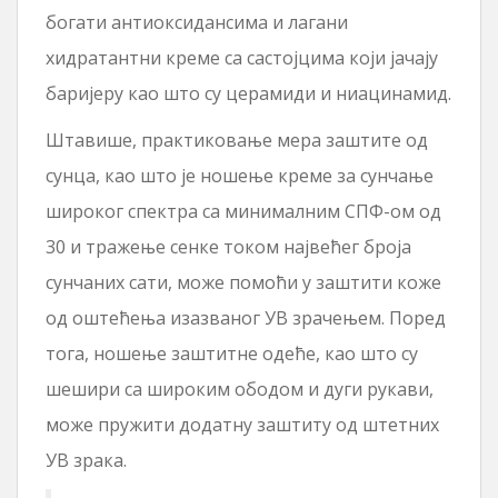
богати антиоксидансима и лагани
хидратантни креме са састојцима који јачају
баријеру као што су церамиди и ниацинамид.
Штавише, практиковање мера заштите од
сунца, као што је ношење креме за сунчање
широког спектра са минималним СПФ-ом од
30 и тражење сенке током највећег броја
сунчаних сати, може помоћи у заштити коже
од оштећења изазваног УВ зрачењем. Поред
тога, ношење заштитне одеће, као што су
шешири са широким ободом и дуги рукави,
може пружити додатну заштиту од штетних
УВ зрака.