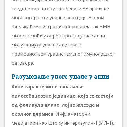
средине као што су загађење и УВ зрачење
могу погоршати упалне реакције. У овом
одељку ћемо истражити како додатак НМН
може помоћи у борби против упале акни
модулацијом упалних путева и
промовисањем уравнотеженог имунолошког
одговора.
Разумевање улоге упале у акни
Акне карактерише запаљење
пилосебацеозне јединице, која се састоји
од фоликула длаке, лојне жлезде и
околног дермиса.
Инфламаторни
медијатори као што су интерлеукин-1 (ИЛ-1),