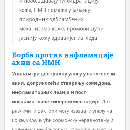
и побољшавајући хидратацију
коже, НМН помаже у јачању
природних одбрамбених
механизама коже, промовишући
јаснију кожу здравијег изгледа.
Борба против инфламације
акни са НМН
Упала игра централну улогу у патогенези
акни, доприносећи стварању комедона,
инфламаторних лезија и пост-
инфламаторне хиперпигментације.
Док
различити фактори могу изазвати упалу на
кожи, укључујући хормонску неравнотежу и
колонизацију бактерија, стресори животне