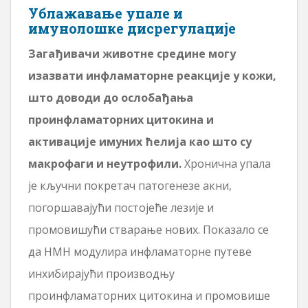
Ублажавање упале и
имунолошке дисрегулације
Загађивачи животне средине могу
изазвати инфламаторне реакције у кожи,
што доводи до ослобађања
проинфламаторних цитокина и
активације имуних ћелија као што су
макрофаги и неутрофили.
Хронична упала
је кључни покретач патогенезе акни,
погоршавајући постојеће лезије и
промовишући стварање нових. Показало се
да НМН модулира инфламаторне путеве
инхибирајући производњу
проинфламаторних цитокина и промовише