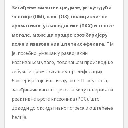
Загађење животне средине, укључујући
честице (ПМ), озон (О3), полицикличне
ароматичне угљоводонике (ПАХ) и тешке
метале, може да продре кроз баријеру
коже и изазове низ штетних ефеката.
ПМ
је, посебно, умешан у развој акни
изазивањем упале, повећањем производње
себума и промовисањем пролиферације
бактерија које изазивају акне. Поред тога,
загађивачи као што је озон могу генерисати
реактивне врсте кисеоника (РОС), што
доводи до оксидативног стреса и оштећења
ћелија.