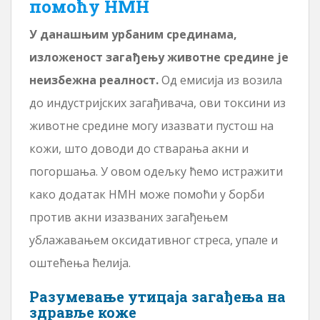
помоћу НМН
У данашњим урбаним срединама,
изложеност загађењу животне средине је
неизбежна реалност.
Од емисија из возила
до индустријских загађивача, ови токсини из
животне средине могу изазвати пустош на
кожи, што доводи до стварања акни и
погоршања. У овом одељку ћемо истражити
како додатак НМН може помоћи у борби
против акни изазваних загађењем
ублажавањем оксидативног стреса, упале и
оштећења ћелија.
Разумевање утицаја загађења на
здравље коже