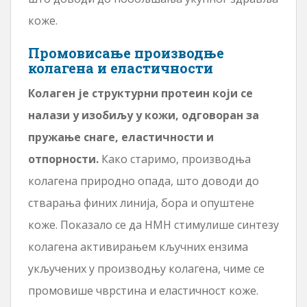
коже.
Промовисање производње
колагена и еластичности
Колаген је структурни протеин који се
налази у изобиљу у кожи, одговоран за
пружање снаге, еластичности и
отпорности.
Како старимо, производња
колагена природно опада, што доводи до
стварања финих линија, бора и опуштене
коже. Показало се да НМН стимулише синтезу
колагена активирањем кључних ензима
укључених у производњу колагена, чиме се
промовише чврстина и еластичност коже.