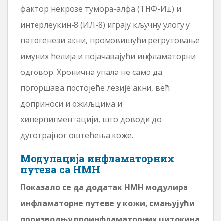
фактор некрозе тумора-алфа (ТНФ-И±) и
интерлеукин-8 (ИЛ-8) играју кључну улогу у
патогенези акни, промовишући регрутовање
имуних ћелија и појачавајући инфламаторни
одговор. Хронична упала не само да
погоршава постојеће лезије акни, већ
доприноси и ожиљцима и
хиперпигментацији, што доводи до
дуготрајног оштећења коже.
Модулација инфламаторних
путева са НМН
Показало се да додатак НМН модулира
инфламаторне путеве у кожи, смањујући
производњу проинфламаторних цитокина