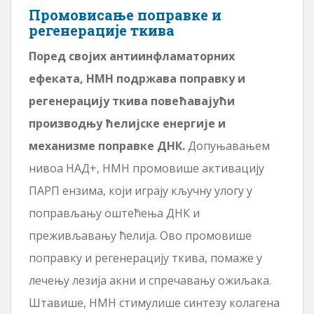
Промовисање поправке и
регенерације ткива
Поред својих антиинфламаторних
ефеката, НМН подржава поправку и
регенерацију ткива повећавајући
производњу ћелијске енергије и
механизме поправке ДНК.
Допуњавањем
нивоа НАД+, НМН промовише активацију
ПАРП ензима, који играју кључну улогу у
поправљању оштећења ДНК и
преживљавању ћелија. Ово промовише
поправку и регенерацију ткива, помаже у
лечењу лезија акни и спречавању ожиљака.
Штавише, НМН стимулише синтезу колагена