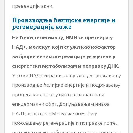
превенцији акни.
Производња ћелијске енергије и
регенерација коже
На ћелијском нивоу, НМН се претвара у
НАД+, молекул који служи као кофактор
за бројне ензимске реакције укључене у
енергетски метаболизам и поправку ДНК.
У кожи НАД+ игра виталну улогу у одржавању
производње ћелијске енергије и подржавању
процеса као што су синтеза колагена и
епидермални обрт. Допуњавањем нивоа
НАД+, додатак НМН може помоћи у
побољшању регенерације и поправке коже,
што доводи до побољшања укупног здравља