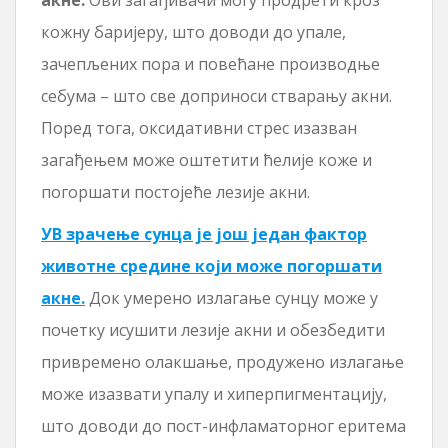
кожну баријеру, што доводи до упале,
зачепљених пора и повећане производње
себума – што све доприноси стварању акни.
Поред тога, оксидативни стрес изазван
загађењем може оштетити ћелије коже и
погоршати постојеће лезије акни.
УВ зрачење сунца је још један фактор
животне средине који може погоршати
акне.
Док умерено излагање сунцу може у
почетку исушити лезије акни и обезбедити
привремено олакшање, продужено излагање
може изазвати упалу и хиперпигментацију,
што доводи до пост-инфламаторног еритема