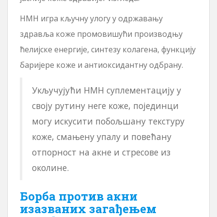
НМН игра кључну улогу у одржавању
здравља коже промовишући производњу
ћелијске енергије, синтезу колагена, функцију
баријере коже и антиоксидантну одбрану.
Укључујући НМН суплементацију у
своју рутину неге коже, појединци
могу искусити побољшану текстуру
коже, смањену упалу и повећану
отпорност на акне и стресове из
околине.
Борба против акни
изазваних загађењем