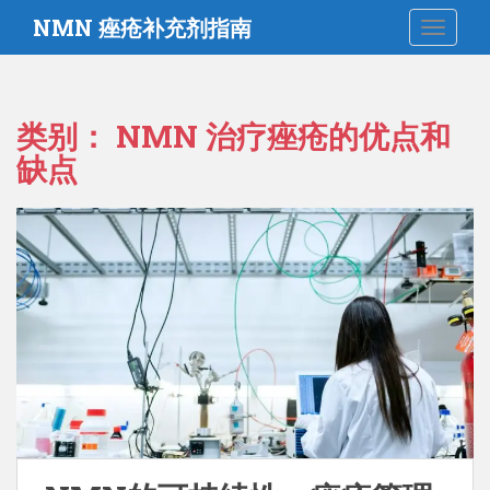
跳
NMN 痤疮补充剂指南
切换导
至
主
要
内
类别：
NMN 治疗痤疮的优点和
容
缺点