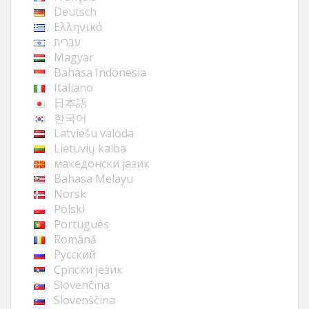
Deutsch
Ελληνικά
עברית
Magyar
Bahasa Indonesia
Italiano
日本語
한국어
Latviešu valoda
Lietuvių kalba
македонски јазик
Bahasa Melayu
Norsk
Polski
Português
Română
Русский
Cрпски језик
Slovenčina
Slovenščina