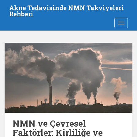
A
Akne Tedavisinde NMN Takviyeleri
n
Rehberi
a
GEZINM
i
ç
e
r
i
ğ
e
a
t
l
a
NMN ve Çevresel
Faktörler: Kirliliğe ve