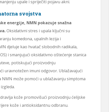
jenju upale i spriječiti pojavu akni.
matorna svojstva
ijske energije, NMN pokazuje snažna
va.
Oksidativni stres i upala ključni su
aranju komedona, upalnih lezija i
N djeluje kao hvatač slobodnih radikala,
(ROS) i smanjujući oksidativno oštećenje stanica
teve, potiskujući proizvodnju
ući uravnotežen imuni odgovor. Ublažavajući
cija NMN može pomoći u ublažavanju simptoma
 izgleda.
ravlja kože promovišući proizvodnju ćelijske
rijere kože i antioksidantnu odbranu.