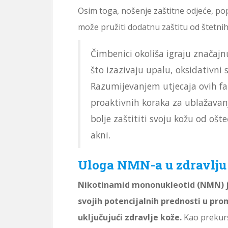
Osim toga, nošenje zaštitne odjeće, po
može pružiti dodatnu zaštitu od štetni
Čimbenici okoliša igraju značajn
što izazivaju upalu, oksidativni 
Razumijevanjem utjecaja ovih fa
proaktivnih koraka za ublažavan
bolje zaštititi svoju kožu od ošte
akni.
Uloga NMN-a u zdravlju
Nikotinamid mononukleotid (NMN) je
svojih potencijalnih prednosti u pro
uključujući zdravlje kože.
Kao prekurs