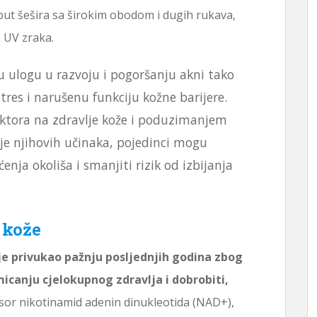
put šešira sa širokim obodom i dugih rukava,
h UV zraka.
u ulogu u razvoju i pogoršanju akni tako
stres i narušenu funkciju kožne barijere.
ktora na zdravlje kože i poduzimanjem
je njihovih učinaka, pojedinci mogu
ćenja okoliša i smanjiti rizik od izbijanja
 kože
 privukao pažnju posljednjih godina zbog
micanju cjelokupnog zdravlja i dobrobiti,
or nikotinamid adenin dinukleotida (NAD+),