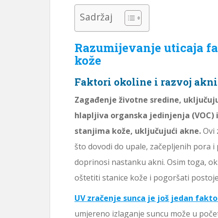
Sadržaj
Razumijevanje uticaja fa
kože
Faktori okoline i razvoj akni
Zagađenje životne sredine, uključuj
hlapljiva organska jedinjenja (VOC) i
stanjima kože, uključujući akne.
Ovi 
što dovodi do upale, začepljenih pora 
doprinosi nastanku akni. Osim toga, o
oštetiti stanice kože i pogoršati postoje
UV zračenje sunca je još jedan fakto
umjereno izlaganje suncu može u početku