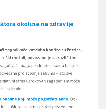
ktora okoline na zdravlje
ući zagađivače vazduha kao što su čestice,
 teški metali, povezano je sa različitim
zagađivači mogu prodrijeti u kožnu barijeru,
i povećane proizvodnje sebuma – što sve
ksidativni stres uzrokovan zagađenjem može
će lezije akni.
r okoline koji može pogoršati akne.
Dok
 isušiti lezije akni i pružiti privremeno