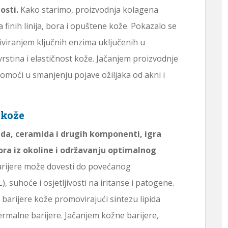
osti.
Kako starimo, proizvodnja kolagena
 finih linija, bora i opuštene kože. Pokazalo se
viranjem ključnih enzima uključenih u
rstina i elastičnost kože. Jačanjem proizvodnje
oći u smanjenju pojave ožiljaka od akni i
 kože
pida, ceramida i drugih komponenti, igra
sora iz okoline i održavanju optimalnog
rijere može dovesti do povećanog
suhoće i osjetljivosti na iritanse i patogene.
arijere kože promovirajući sintezu lipida
dermalne barijere. Jačanjem kožne barijere,