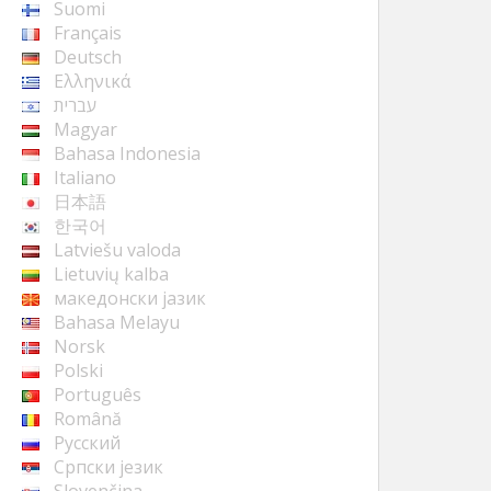
Suomi
Français
Deutsch
Ελληνικά
עברית
Magyar
Bahasa Indonesia
Italiano
日本語
한국어
Latviešu valoda
Lietuvių kalba
македонски јазик
Bahasa Melayu
Norsk
Polski
Português
Română
Русский
Cрпски језик