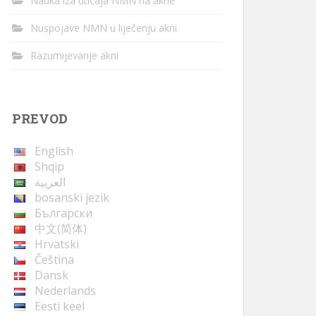
Nauka iza uticaja NMN na akne
Nuspojave NMN u liječenju akni
Razumijevanje akni
PREVOD
English
Shqip
العربية
bosanski jezik
Български
中文(简体)
Hrvatski
Čeština
Dansk
Nederlands
Eesti keel