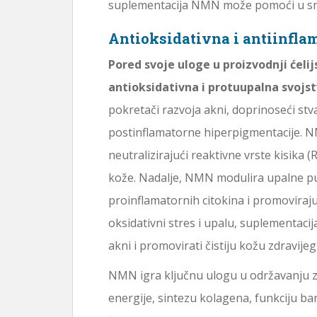
suplementacija NMN može pomoći u sman
Antioksidativna i antiinfla
Pored svoje uloge u proizvodnji ćel
antioksidativna i protuupalna svojst
pokretači razvoja akni, doprinoseći stv
postinflamatorne hiperpigmentacije. NM
neutralizirajući reaktivne vrste kisika 
kože. Nadalje, NMN modulira upalne pu
proinflamatornih citokina i promoviraj
oksidativni stres i upalu, suplementa
akni i promovirati čistiju kožu zdravijeg
NMN igra ključnu ulogu u održavanju zd
energije, sintezu kolagena, funkciju ba