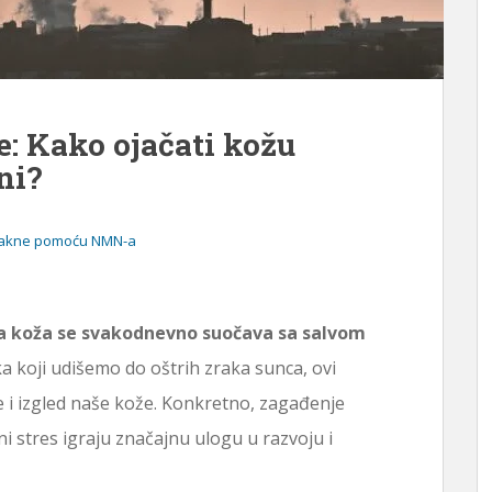
e: Kako ojačati kožu
ni?
ti akne pomoću NMN-a
a koža se svakodnevno suočava sa salvom
 koji udišemo do oštrih zraka sunca, ovi
je i izgled naše kože. Konkretno, zagađenje
ni stres igraju značajnu ulogu u razvoju i