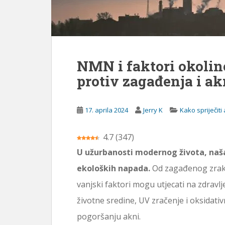
ž
a
j
NMN i faktori okolin
protiv zagađenja i ak
17. aprila 2024
Jerry K
Kako spriječi
4.7
(
347
)
U užurbanosti modernog života, naš
ekoloških napada.
Od zagađenog zraka
vanjski faktori mogu utjecati na zdravl
životne sredine, UV zračenje i oksidativ
pogoršanju akni.