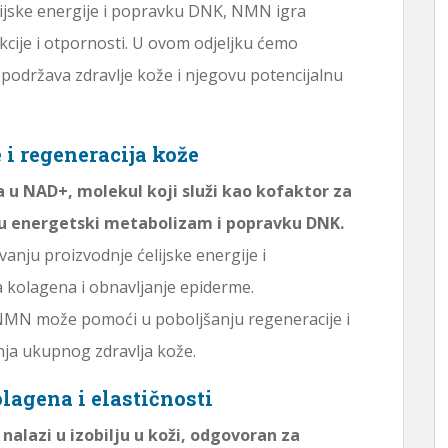
ijske energije i popravku DNK, NMN igra
kcije i otpornosti. U ovom odjeljku ćemo
 podržava zdravlje kože i njegovu potencijalnu
 i regeneracija kože
 u NAD+, molekul koji služi kao kofaktor za
 u energetski metabolizam i popravku DNK.
anju proizvodnje ćelijske energije i
 kolagena i obnavljanje epiderme.
MN može pomoći u poboljšanju regeneracije i
nja ukupnog zdravlja kože.
lagena i elastičnosti
 nalazi u izobilju u koži, odgovoran za