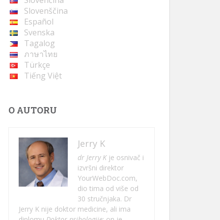
Slovenčina
Slovenščina
Español
Svenska
Tagalog
ภาษาไทย
Türkçe
Tiếng Việt
O AUTORU
Jerry K
dr Jerry K
je osnivač i
izvršni direktor
YourWebDoc.com,
dio tima od više od
30 stručnjaka. Dr
Jerry K nije doktor medicine, ali ima
diplomu
Doktor psihologije
; on je