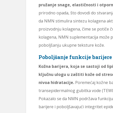
pružanje snage, elastičnosti i otporn
prirodno opada, što dovodi do stvaranja
da NMN stimulira sintezu kolagena akti
proizvodnju kolagena, čime se potiče čv
kolagena, NMN suplementacija može pom
poboljšanju ukupne teksture kože.
Poboljšanje funkcije barijere
Kožna barijera, koja se sastoji od li
ključnu ulogu u zaštiti kože od stre
nivoa hidratacije.
Poremećaj kožne ba
transepidermalnog gubitka vode (TEWL), 
Pokazalo se da NMN podržava funkciju b
barijere i poboljšavajući integritet epi