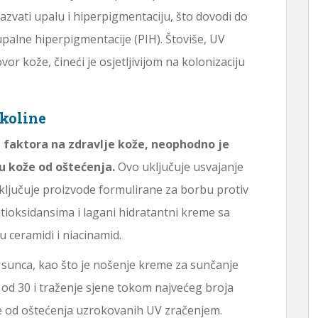
azvati upalu i hiperpigmentaciju, što dovodi do
palne hiperpigmentacije (PIH). Štoviše, UV
r kože, čineći je osjetljivijom na kolonizaciju
okoline
h faktora na zdravlje kože, neophodno je
u kože od oštećenja.
Ovo uključuje usvajanje
ključuje proizvode formulirane za borbu protiv
tioksidansima i lagani hidratantni kreme sa
u ceramidi i niacinamid.
d sunca, kao što je nošenje kreme za sunčanje
od 30 i traženje sjene tokom najvećeg broja
že od oštećenja uzrokovanih UV zračenjem.