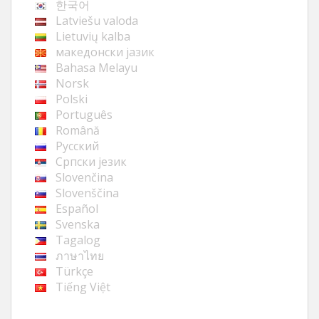
한국어
Latviešu valoda
Lietuvių kalba
македонски јазик
Bahasa Melayu
Norsk
Polski
Português
Română
Русский
Cрпски језик
Slovenčina
Slovenščina
Español
Svenska
Tagalog
ภาษาไทย
Türkçe
Tiếng Việt