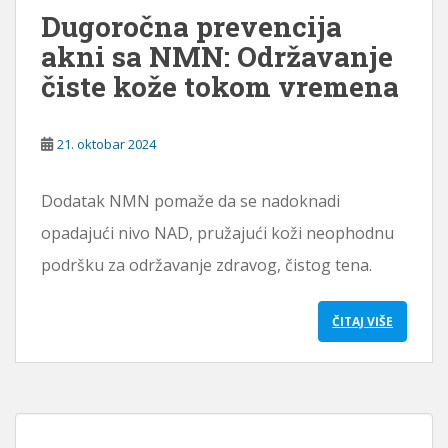
Dugoročna prevencija
ž
a
akni sa NMN: Održavanje
j
čiste kože tokom vremena
21. oktobar 2024
Dodatak NMN pomaže da se nadoknadi
opadajući nivo NAD, pružajući koži neophodnu
podršku za održavanje zdravog, čistog tena.
ČITAJ VIŠE