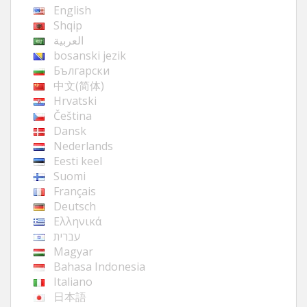
English
Shqip
العربية
bosanski jezik
Български
中文(简体)
Hrvatski
Čeština
Dansk
Nederlands
Eesti keel
Suomi
Français
Deutsch
Ελληνικά
עברית
Magyar
Bahasa Indonesia
Italiano
日本語