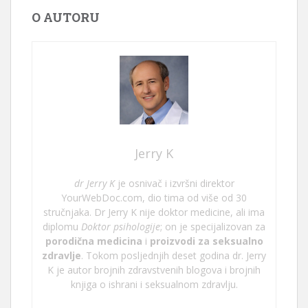
O AUTORU
Jerry K
dr Jerry K
je osnivač i izvršni direktor
YourWebDoc.com, dio tima od više od 30
stručnjaka. Dr Jerry K nije doktor medicine, ali ima
diplomu
Doktor psihologije
; on je specijalizovan za
porodična medicina
i
proizvodi za seksualno
zdravlje
. Tokom posljednjih deset godina dr. Jerry
K je autor brojnih zdravstvenih blogova i brojnih
knjiga o ishrani i seksualnom zdravlju.