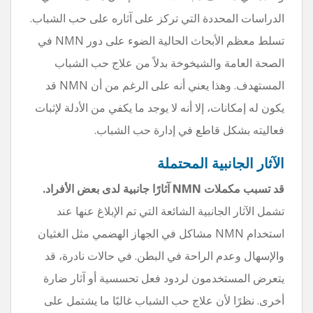
الدراسات المحددة التي تركز على آثاره على حب الشباب.
تسلط معظم الأبحاث الحالية الضوء على دور NMN في
الصحة العامة والشيخوخة بدلاً من علاج حب الشباب
المستهدف. وهذا يعني أنه على الرغم من أن NMN قد
يكون له إمكانات، إلا أنه لا يوجد ما يكفي من الأدلة لإثبات
فعاليته بشكل قاطع في إدارة حب الشباب.
الآثار الجانبية المحتملة
قد تسبب مكملات NMN آثارًا جانبية لدى بعض الأفراد.
تشمل الآثار الجانبية الشائعة التي تم الإبلاغ عنها عند
استخدام NMN مشاكل في الجهاز الهضمي مثل الغثيان
والإسهال وعدم الراحة في البطن. في حالات نادرة، قد
يتعرض المستخدمون لردود فعل تحسسية أو آثار ضارة
أخرى. نظرًا لأن علاج حب الشباب غالبًا ما يشتمل على