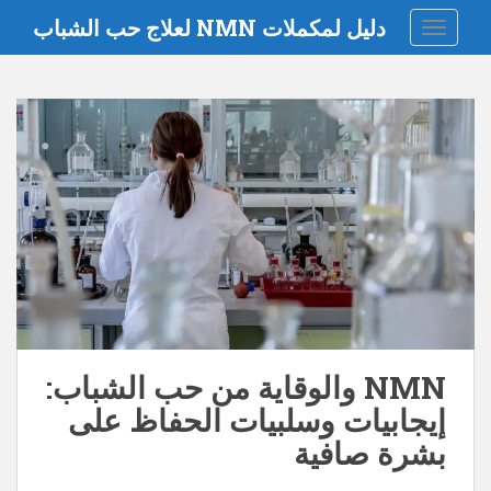
دليل لمكملات NMN لعلاج حب الشباب
تبديل التنقل
NMN والوقاية من حب الشباب:
إيجابيات وسلبيات الحفاظ على
بشرة صافية