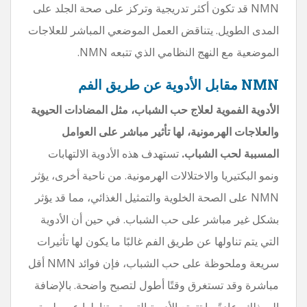
NMN قد تكون أكثر تدريجية وتركز على صحة الجلد على
المدى الطويل. يتناقض العمل الموضعي المباشر للعلاجات
الموضعية مع النهج النظامي الذي تتبعه NMN.
NMN مقابل الأدوية عن طريق الفم
الأدوية الفموية لعلاج حب الشباب، مثل المضادات الحيوية
والعلاجات الهرمونية، لها تأثير مباشر على العوامل
المسببة لحب الشباب.
تستهدف هذه الأدوية الالتهابات
ونمو البكتيريا والاختلالات الهرمونية. من ناحية أخرى، يؤثر
NMN على الصحة الخلوية والتمثيل الغذائي، مما قد يؤثر
بشكل غير مباشر على حب الشباب. في حين أن الأدوية
التي يتم تناولها عن طريق الفم غالبًا ما يكون لها تأثيرات
سريعة وملحوظة على حب الشباب، فإن فوائد NMN أقل
مباشرة وقد تستغرق وقتًا أطول لتصبح واضحة. بالإضافة
إلى ذلك، عادةً ما تتمتع الأدوية التي يتم تناولها عن طريق