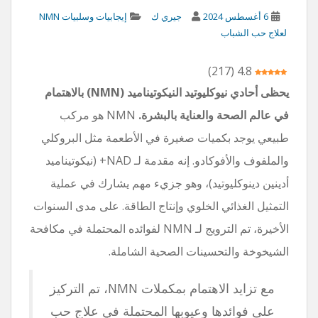
6 أغسطس 2024
جيري ك
إيجابيات وسلبيات NMN
لعلاج حب الشباب
)
217
(
4.8
يحظى أحادي نيوكليوتيد النيكوتيناميد (NMN) بالاهتمام
في عالم الصحة والعناية بالبشرة.
NMN هو مركب
طبيعي يوجد بكميات صغيرة في الأطعمة مثل البروكلي
والملفوف والأفوكادو. إنه مقدمة لـ NAD+ (نيكوتيناميد
أدينين دينوكليوتيد)، وهو جزيء مهم يشارك في عملية
التمثيل الغذائي الخلوي وإنتاج الطاقة. على مدى السنوات
الأخيرة، تم الترويج لـ NMN لفوائده المحتملة في مكافحة
الشيخوخة والتحسينات الصحية الشاملة.
مع تزايد الاهتمام بمكملات NMN، تم التركيز
على فوائدها وعيوبها المحتملة في علاج حب