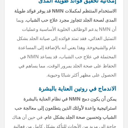
إمكانية تحقيق فوائد طويلة المدى
الاستخدام المنتظم لمكملات NMN قد يوفر فوائد طويلة
المدى لصحة الجلد تتجاوز مجرد علاج حب الشباب.
وبما
أن NMN يدعم الوظائف الخلوية الأساسية وعمليات
التمثيل الغذائي، فقد تمتد فوائده إلى صيانة الجلد بشكل
عام والشيخوخة. وهذا يعني أنه بالإضافة إلى المساعدة
المحتملة في علاج حب الشباب، قد يساعد NMN في
الحفاظ على صحة الجلد بمرور الوقت، مما يساهم في
الحصول على مظهر أكثر شبابًا وحيوية.
الاندماج في روتين العناية بالبشرة
يمكن أن يكون دمج NMN في نظام العناية بالبشرة
استراتيجية واعدة لأولئك الذين يتطلعون إلى معالجة حب
الشباب وتحسين صحة الجلد بشكل عام.
في حين أن هناك
حاجة إلى مزيد من الأبحاث للتأكد بشكل كامل من فعالية