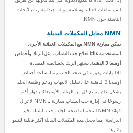
الفم بملفات فعالية وسلامة موثقة جيدًا مقارنة بالأبحاث
الناشئة حول NMN.
NMN مقابل المكملات البديلة
يمكن مقارنة NMN مع المكملات الغذائية الأخرى
المستخدمة غالبًا لعلاج حب الشباب، مثل الزنك وأحماض
أوميغا 3 الدهنية.
يشتهر الزنك بخصائصه المضادة
للالتهابات ودوره في صحة الجلد، بينما تساعد أحماض
أوميجا 3 الدهنية على تقليل الالتهاب ودعم وظيفة الجلد
بشكل عام. يتمتع كل من الزنك والأوميغا 3 بأدوار أكثر
رسوخًا في إدارة حب الشباب مقارنة بـ NMN. لا تزال
فوائد NMN المحتملة لصحة الجلد وحب الشباب قيد
الدراسة، مما يجعل هذه المكملات البديلة أكثر قابلية للتنبؤ
بآثارها.