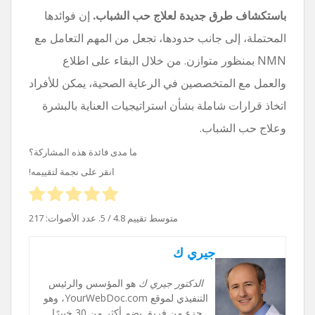
باستكشاف طرق جديدة لعلاج حب الشباب.
إن فوائدها
المحتملة، إلى جانب حدودها، تجعل من المهم التعامل مع
NMN بمنظور متوازن. من خلال البقاء على اطلاع
والعمل مع المتخصصين في الرعاية الصحية، يمكن للأفراد
اتخاذ قرارات شاملة بشأن استراتيجيات العناية بالبشرة
وعلاج حب الشباب.
ما مدى فائدة هذه المشاركة؟
انقر على نجمة لتقييمه!
متوسط ​​تقييم
4.8
/ 5. عدد الأصوات:
217
جيري ك
الدكتور جيري ك
هو المؤسس والرئيس
التنفيذي لموقع YourWebDoc.com، وهو
جزء من فريق يضم أكثر من 30 خبيرًا.