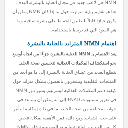
NMN هي لاعب جديد في مجال العناية بالبشرة. الهدف
هنا هو تقديم رؤية متوازنة حول ما إذا كان NMN يمكن أن
يكون خيارًا قابلاً للتطبيق للحفاظ على بشرة صافية وما
هي القيود التي قد ترتبط باستخدامه.
اهتمام NMN المتزايد بالعناية بالبشرة
يعد الاهتمام بـ NMN للعناية بالبشرة جزءًا من اتجاه أوسع
نحو استكشاف المكملات الغذائية لتحسين صحة الجلد.
يتطلع العديد من عشاق العناية بالبشرة إلى ما هو أبعد من
المنتجات التقليدية ويشعرون بالفضول بشكل متزايد حول
كيفية دعم المكملات الغذائية لبشرتهم. يشير دور NMN
في تعزيز مستويات NAD+ إلى أنه يمكن أن يساعد في
جوانب مختلفة من صحة الجلد، بما في ذلك إمكانية التأثير
على حب الشباب. ومع ذلك، فمن الأهمية بمكان فحص
كل من الجوانب الواعدة والقيود المفروضة على NMN