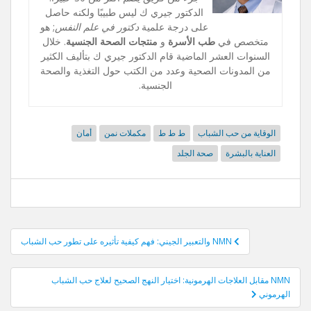
الدكتور جيري ك ليس طبيبًا ولكنه حاصل
على درجة علمية
دكتور في علم النفس
; هو
متخصص في
طب الأسرة
و
منتجات الصحة الجنسية
. خلال
السنوات العشر الماضية قام الدكتور جيري ك بتأليف الكثير
من المدونات الصحية وعدد من الكتب حول التغذية والصحة
الجنسية.
الوقاية من حب الشباب
ط ط ط
مكملات نمن
أمان
العناية بالبشرة
صحة الجلد
آخر
NMN والتعبير الجيني: فهم كيفية تأثيره على تطور حب الشباب
الملاحة
NMN مقابل العلاجات الهرمونية: اختيار النهج الصحيح لعلاج حب الشباب
الهرموني