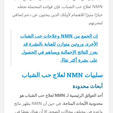
NMN لعلاج حب الشباب، فإن فوائده المحتملة تجعله
خيارًا مثيرًا للاهتمام لأولئك الذين يبحثون عن دعم إضافي
لبشرتهم.
إن الجمع بين NMN وعلاجات حب الشباب
الأخرى وروتين متوازن للعناية بالبشرة قد
يعزز النتائج الإجمالية ويساهم في الحصول
على بشرة أكثر نقاءً.
سلبيات NMN لعلاج حب الشباب
أبحاث محدودة
أحد العوائق الرئيسية لـ NMN لعلاج حب الشباب هو
محدودية الأبحاث المتاحة.
في حين أن NMN يظهر نتائج
واعدة في مختلف مجالات الصحة، إلا أن هناك نقصًا في