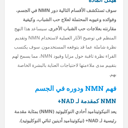
سوف تستكشف الأقسام التالية دور NMN في الجسم،
وفوائده وعيوبه المحتملة لعلاج حب الشباب، وكيفية
مقارنته بعلاجات حب الشباب الأخرى.
سيساعد هذا النهج
المنظم في توضيح الآثار العملية لاستخدام NMN وتقديم
نظرة شاملة عما قد يتوقعه المستخدمون. سوف يكتسب
القراء نظرة ثاقبة حول مزايا وقيود NMN، مما يسمح لهم
بتقييم مدى ملاءمتها لاحتياجات العناية بالبشرة الخاصة
بهم.
فهم NMN ودوره في الجسم
NMN كمقدمة لـ NAD+
يعد النيكوتيناميد أحادي النوكليوتيد (NMN) بمثابة مقدمة
رئيسية لـ NAD+ (نيكوتيناميد أدينين ثنائي النوكليوتيد).