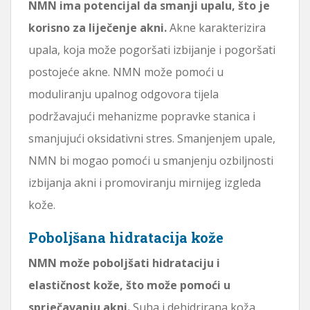
NMN ima potencijal da smanji upalu, što je
korisno za liječenje akni.
Akne karakterizira
upala, koja može pogoršati izbijanje i pogoršati
postojeće akne. NMN može pomoći u
moduliranju upalnog odgovora tijela
podržavajući mehanizme popravke stanica i
smanjujući oksidativni stres. Smanjenjem upale,
NMN bi mogao pomoći u smanjenju ozbiljnosti
izbijanja akni i promoviranju mirnijeg izgleda
kože.
Poboljšana hidratacija kože
NMN može poboljšati hidrataciju i
elastičnost kože, što može pomoći u
sprječavanju akni.
Suha i dehidrirana koža