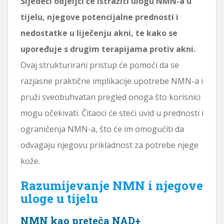
Sljedeći odjeljci će istražiti ulogu NMN-a u
tijelu, njegove potencijalne prednosti i
nedostatke u liječenju akni, te kako se
upoređuje s drugim terapijama protiv akni.
Ovaj strukturirani pristup će pomoći da se
razjasne praktične implikacije upotrebe NMN-a i
pruži sveobuhvatan pregled onoga što korisnici
mogu očekivati. Čitaoci će steći uvid u prednosti i
ograničenja NMN-a, što će im omogućiti da
odvagaju njegovu prikladnost za potrebe njege
kože.
Razumijevanje NMN i njegove
uloge u tijelu
NMN kao preteča NAD+