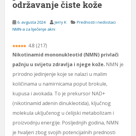
održavanje čiste kože
ž
a
j
6. avgusta 2024
Jerry K
Prednosti i nedostaci
NMN-a za liječenje akni
4.8
(
217
)
Nikotinamid mononukleotid (NMN) privlači
pažnju u svijetu zdravlja i njege kože.
NMN je
prirodno jedinjenje koje se nalazi u malim
količinama u namirnicama poput brokule,
kupusa i avokada. To je prekursor NAD+
(nikotinamid adenin dinukleotida), ključnog
molekula uključenog u ćelijski metabolizam i
proizvodnju energije. Posljednjih godina, NMN
je hvaljen zbog svojih potencijalnih prednosti