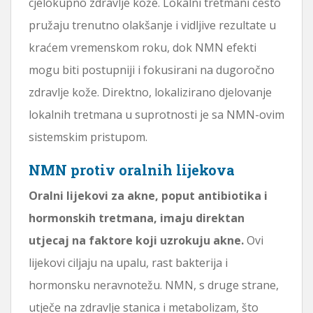
cjelokupno zdravlje kože. Lokalni tretmani često
pružaju trenutno olakšanje i vidljive rezultate u
kraćem vremenskom roku, dok NMN efekti
mogu biti postupniji i fokusirani na dugoročno
zdravlje kože. Direktno, lokalizirano djelovanje
lokalnih tretmana u suprotnosti je sa NMN-ovim
sistemskim pristupom.
NMN protiv oralnih lijekova
Oralni lijekovi za akne, poput antibiotika i
hormonskih tretmana, imaju direktan
utjecaj na faktore koji uzrokuju akne.
Ovi
lijekovi ciljaju na upalu, rast bakterija i
hormonsku neravnotežu. NMN, s druge strane,
utječe na zdravlje stanica i metabolizam, što