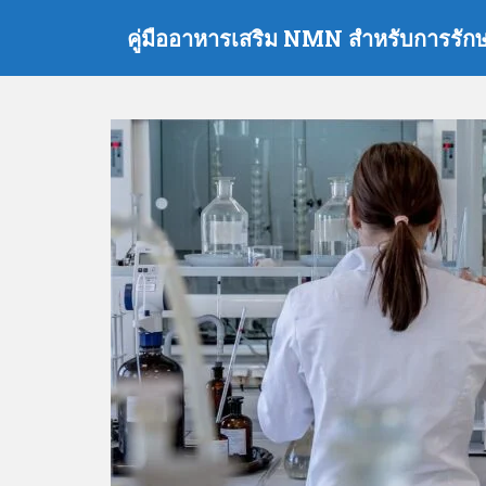
ข้
คู่มืออาหารเสริม NMN สำหรับการรักษ
า
ม
ไ
ป
ที่
เ
นื้
อ
ห
า
ห
ลั
ก