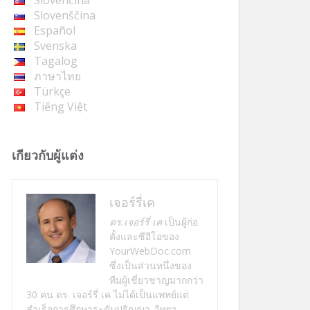
Slovenčina
Slovenščina
Español
Svenska
Tagalog
ภาษาไทย
Türkçe
Tiếng Việt
เกี่ยวกับผู้แต่ง
เจอร์รี่เค
ดร.เจอร์รี่ เค
เป็นผู้ก่อ
ตั้งและซีอีโอของ
YourWebDoc.com
ซึ่งเป็นส่วนหนึ่งของ
ทีมผู้เชี่ยวชาญมากกว่า
30 คน ดร. เจอร์รี่ เค ไม่ได้เป็นแพทย์แต่
สำเร็จการศึกษาระดับปริญญา
วิทยา