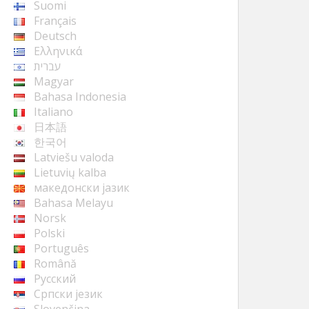
Suomi
Français
Deutsch
Ελληνικά
עברית
Magyar
Bahasa Indonesia
Italiano
日本語
한국어
Latviešu valoda
Lietuvių kalba
македонски јазик
Bahasa Melayu
Norsk
Polski
Português
Română
Русский
Cрпски језик