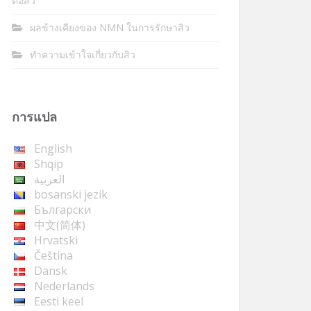
ต่อสิว
ผลข้างเคียงของ NMN ในการรักษาสิว
ทำความเข้าใจเกี่ยวกับสิว
การแปล
English
Shqip
العربية
bosanski jezik
Български
中文(简体)
Hrvatski
Čeština
Dansk
Nederlands
Eesti keel