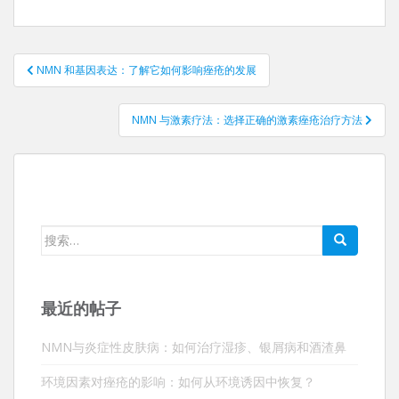
帖
NMN 和基因表达：了解它如何影响痤疮的发展
子
导
NMN 与激素疗法：选择正确的激素痤疮治疗方法
航
搜
索：
最近的帖子
NMN与炎症性皮肤病：如何治疗湿疹、银屑病和酒渣鼻
环境因素对痤疮的影响：如何从环境诱因中恢复？