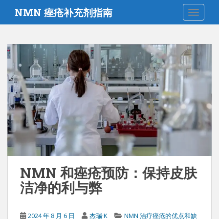
跳
NMN 痤疮补充剂指南
切换导
至
主
要
内
容
NMN 和痤疮预防：保持皮肤
洁净的利与弊
2024 年 8 月 6 日
杰瑞·K
NMN 治疗痤疮的优点和缺