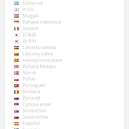
Ελληνικά
עברית
Magyar
Bahasa Indonesia
Italiano
日本語
한국어
Latviešu valoda
Lietuvių kalba
македонски јазик
Bahasa Melayu
Norsk
Polski
Português
Română
Русский
Cрпски језик
Slovenčina
Slovenščina
Español