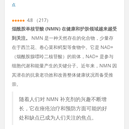
点
4.8
（
217
）
烟酰胺单核苷酸 (NMN) 在健康和护肤领域越来越受
到关注。
NMN 是一种天然存在的化合物，少量存
在于西兰花、卷心菜和鳄梨等食物中。它是 NAD+
（烟酰胺腺嘌呤二核苷酸）的前体，NAD+ 是参与
细胞代谢和能量产生的关键分子。近年来，NMN 因
其潜在的抗衰老功效和改善整体健康状况而备受推
崇。
随着人们对 NMN 补充剂的兴趣不断增
长，它在痤疮治疗和预防方面可能的好
处和缺点已成为人们关注的焦点。