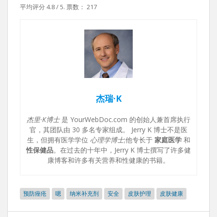
平均评分
4.8
/ 5. 票数：
217
杰瑞·K
杰里·K博士
是 YourWebDoc.com 的创始人兼首席执行
官，其团队由 30 多名专家组成。 Jerry K 博士不是医
生，但拥有医学学位
心理学博士
;他专长于
家庭医学
和
性保健品
。在过去的十年中，Jerry K 博士撰写了许多健
康博客和许多有关营养和性健康的书籍。
预防痤疮
嗯
纳米补充剂
安全
皮肤护理
皮肤健康