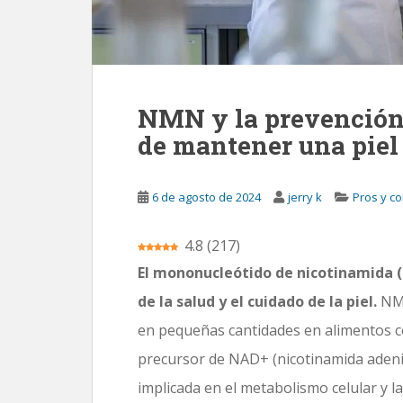
n
c
i
p
a
NMN y la prevención 
l
de mantener una piel
6 de agosto de 2024
jerry k
Pros y c
4.8
(
217
)
El mononucleótido de nicotinamida
de la salud y el cuidado de la piel.
NMN
en pequeñas cantidades en alimentos com
precursor de NAD+ (nicotinamida adenin
implicada en el metabolismo celular y l