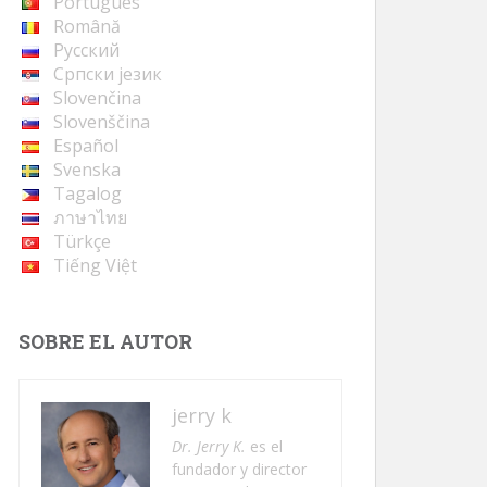
Português
Română
Русский
Cрпски језик
Slovenčina
Slovenščina
Español
Svenska
Tagalog
ภาษาไทย
Türkçe
Tiếng Việt
SOBRE EL AUTOR
jerry k
Dr. Jerry K.
es el
fundador y director