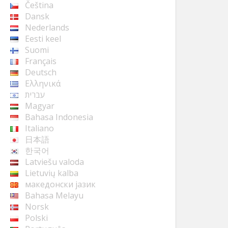
Čeština
Dansk
Nederlands
Eesti keel
Suomi
Français
Deutsch
Ελληνικά
עברית
Magyar
Bahasa Indonesia
Italiano
日本語
한국어
Latviešu valoda
Lietuvių kalba
македонски јазик
Bahasa Melayu
Norsk
Polski