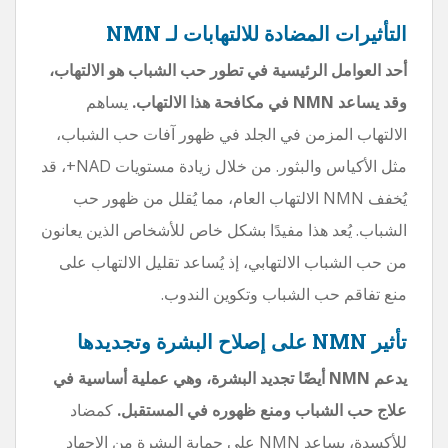
التأثيرات المضادة للالتهابات لـ NMN
أحد العوامل الرئيسية في تطور حب الشباب هو الالتهاب،
وقد يساعد NMN في مكافحة هذا الالتهاب.
يساهم
الالتهاب المزمن في الجلد في ظهور آفات حب الشباب،
مثل الأكياس والبثور. من خلال زيادة مستويات NAD+، قد
يُخفف NMN الالتهاب العام، مما يُقلل من ظهور حب
الشباب. يُعد هذا مفيدًا بشكل خاص للأشخاص الذين يعانون
من حب الشباب الالتهابي، إذ يُساعد تقليل الالتهاب على
منع تفاقم حب الشباب وتكوين الندوب.
تأثير NMN على إصلاح البشرة وتجديدها
يدعم NMN أيضًا تجديد البشرة، وهي عملية أساسية في
علاج حب الشباب ومنع ظهوره في المستقبل.
كمضاد
للأكسدة، يساعد NMN على حماية البشرة من الإجهاد