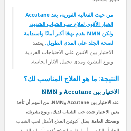
من حيث الفعالية الفورية، يعد Accutane
الخيار الأقوى لعلاج حب الشباب الشديد،
ولكن NMN يقدم نهجًا أكثر أمانًا واستدامة
لصحة الجلد على المدى الطويل.
يعتمد
الاختيار بين الاثنين على الاحتياجات الفردية
ونوع البشرة ومدى تحمل الآثار الجانبية.
النتيجة: ما هو العلاج المناسب لك؟
الاختيار بين Accutane و NMN
عند الاختيار بين Accutane وNMN، من المهم أن تأخذ
بعين الاعتبار شدة حب الشباب لديك، ونوع بشرتك،
وصحتك العامة.
يظل أكيوتين العلاج الأمثل لحب الشباب
الحاد أو الكيسي أو المقاوم للعلاج. تُقدم تأثيراته القوية