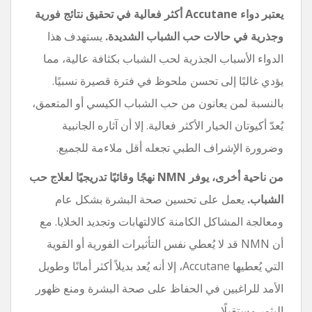
يعتبر دواء Accutane أكثر فعالية في تحقيق نتائج فورية
وجذرية في حالات حب الشباب الشديدة.
يستهدف هذا
الدواء الأسباب الجذرية لحب الشباب بكثافة عالية، مما
يؤدي غالبًا إلى تحسن ملحوظ في فترة قصيرة نسبيًا.
بالنسبة لمن يعانون من حب الشباب الكيسي أو المتعمق،
يُعدّ أكيوتان الخيار الأكثر فعالية. إلا أن آثاره الجانبية
وضرورة الإشراف الطبي تجعله أقل ملاءمة للجميع.
من ناحية أخرى، يوفر NMN نهجًا وقائيًا تدريجيًا لعلاج حب
الشباب.
يعمل على تحسين صحة البشرة بشكل عام
ومعالجة المشاكل الكامنة كالالتهابات وتجديد الخلايا. مع
أن NMN قد لا يُعطي نفس التأثيرات الفورية أو القوية
التي يُعطيها Accutane، إلا أنه يُعد بديلاً أكثر أمانًا وطويل
الأمد للراغبين في الحفاظ على صحة البشرة ومنع ظهور
البثور مستقبلًا.