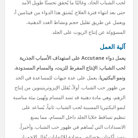
لحب الشباب الحاد، وغالبًا ما يُحقق تحسنًا طويل الأمد
حتى بعد انتهاء فترة العلاج. يُشتق هذا الدواء من فيتامين أ،
ويعمل عن طريق تقليل حجم ونشاط الغدد الدهنية،
المسؤولة عن إنتاج الزيوت على الجلد.
آلية العمل
يعمل دواء Accutane على استهداف الأسباب الجذرية
لحب الشباب: الإنتاج المفرط للزيت، والمسام المسدودة،
ونمو البكتيريا.
يعمل على عدة جبهات للمساعدة في الحد
من ظهور حب الشباب. أولاً، يُقلل الإيزوتريتينوين من إنتاج
الزهم، وهي مادة دهنية قد تسد المسام وتُهيئ بيئة مناسبة
لنمو البكتيريا المسببة لحب الشباب. ثانياً، يُساعد على
تنظيم تساقط خلايا الجلد داخل المسام، مما يمنع
الانسدادات التي تُساهم في ظهور حب الشباب. وأخيراً،
يتميز أكوتان بخصائص مضادة للالتهابات تُقلل الاحمرار