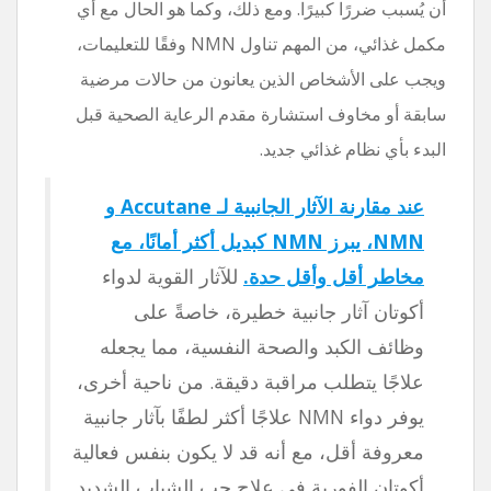
أن يُسبب ضررًا كبيرًا. ومع ذلك، وكما هو الحال مع أي
مكمل غذائي، من المهم تناول NMN وفقًا للتعليمات،
ويجب على الأشخاص الذين يعانون من حالات مرضية
سابقة أو مخاوف استشارة مقدم الرعاية الصحية قبل
البدء بأي نظام غذائي جديد.
عند مقارنة الآثار الجانبية لـ Accutane و
NMN، يبرز NMN كبديل أكثر أمانًا، مع
مخاطر أقل وأقل حدة.
للآثار القوية لدواء
أكوتان آثار جانبية خطيرة، خاصةً على
وظائف الكبد والصحة النفسية، مما يجعله
علاجًا يتطلب مراقبة دقيقة. من ناحية أخرى،
يوفر دواء NMN علاجًا أكثر لطفًا بآثار جانبية
معروفة أقل، مع أنه قد لا يكون بنفس فعالية
أكوتان الفورية في علاج حب الشباب الشديد.