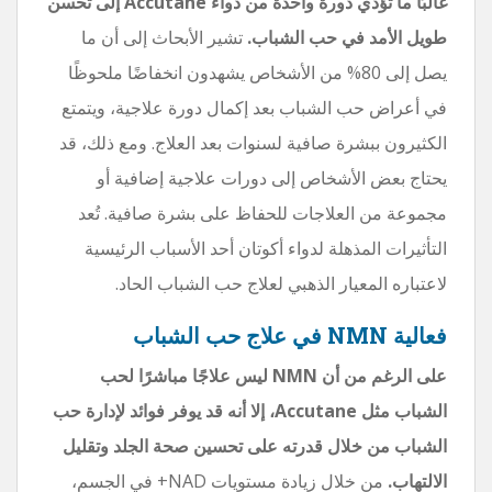
غالبًا ما تؤدي دورة واحدة من دواء Accutane إلى تحسن
طويل الأمد في حب الشباب.
تشير الأبحاث إلى أن ما
يصل إلى 80% من الأشخاص يشهدون انخفاضًا ملحوظًا
في أعراض حب الشباب بعد إكمال دورة علاجية، ويتمتع
الكثيرون ببشرة صافية لسنوات بعد العلاج. ومع ذلك، قد
يحتاج بعض الأشخاص إلى دورات علاجية إضافية أو
مجموعة من العلاجات للحفاظ على بشرة صافية. تُعد
التأثيرات المذهلة لدواء أكوتان أحد الأسباب الرئيسية
لاعتباره المعيار الذهبي لعلاج حب الشباب الحاد.
فعالية NMN في علاج حب الشباب
على الرغم من أن NMN ليس علاجًا مباشرًا لحب
الشباب مثل Accutane، إلا أنه قد يوفر فوائد لإدارة حب
الشباب من خلال قدرته على تحسين صحة الجلد وتقليل
الالتهاب.
من خلال زيادة مستويات NAD+ في الجسم،