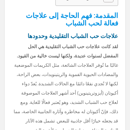
المقدمة: فهم الحاجة إلى علاجات
فعالة لحب الشباب
علاجات حب الشباب التقليدية وحدودها
لقد كانت علاجات حب الشباب التقليدية هي الحل
المفضل لسنوات عديدة، ولكنها ليست خالية من القيود.
غالبًا ما تُوفر العلاجات الشائعة، مثل الكريمات الموضعية
والمضادات الحيوية الفموية والريتينويدات، بعض الراحة،
لكنها لا تُجدي نفعًا دائمًا مع الحالات الشديدة. يُعدّ دواء
أكيوتان (أيزوتريتينوين) أحد أشهر العلاجات الموصوفة
لعلاج حب الشباب الشديد، وهو يُعتبر فعالًا للغاية. ومع
ذلك، فإنّ أكيوتان له مخاطره وآثاره الجانبية الخاصة، مما
قد يجعله خيارًا أقل جاذبية للبعض. تشمل هذه الآثار
الجانبية الجفاف، وزيادة الحساسية لأشعة الشمس،