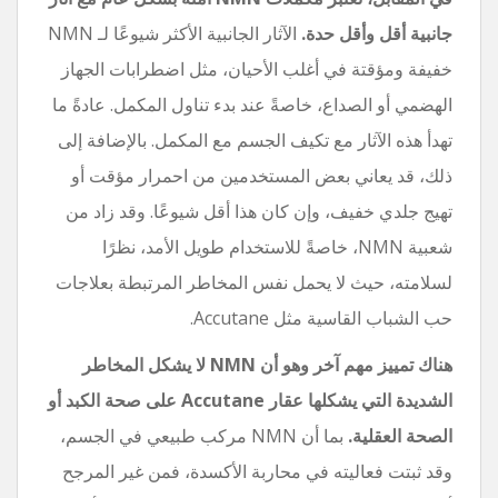
جانبية أقل وأقل حدة.
الآثار الجانبية الأكثر شيوعًا لـ NMN
خفيفة ومؤقتة في أغلب الأحيان، مثل اضطرابات الجهاز
الهضمي أو الصداع، خاصةً عند بدء تناول المكمل. عادةً ما
تهدأ هذه الآثار مع تكيف الجسم مع المكمل. بالإضافة إلى
ذلك، قد يعاني بعض المستخدمين من احمرار مؤقت أو
تهيج جلدي خفيف، وإن كان هذا أقل شيوعًا. وقد زاد من
شعبية NMN، خاصةً للاستخدام طويل الأمد، نظرًا
لسلامته، حيث لا يحمل نفس المخاطر المرتبطة بعلاجات
حب الشباب القاسية مثل Accutane.
هناك تمييز مهم آخر وهو أن NMN لا يشكل المخاطر
الشديدة التي يشكلها عقار Accutane على صحة الكبد أو
الصحة العقلية.
بما أن NMN مركب طبيعي في الجسم،
وقد ثبتت فعاليته في محاربة الأكسدة، فمن غير المرجح