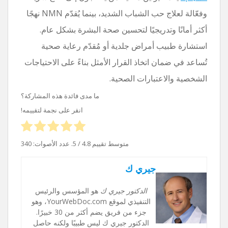
وفعّالة لعلاج حب الشباب الشديد، بينما يُقدّم NMN نهجًا
أكثر أمانًا وتدريجيًا لتحسين صحة البشرة بشكل عام.
استشارة طبيب أمراض جلدية أو مُقدّم رعاية صحية
تُساعد في ضمان اتخاذ القرار الأمثل بناءً على الاحتياجات
الشخصية والاعتبارات الصحية.
ما مدى فائدة هذه المشاركة؟
انقر على نجمة لتقييمه!
متوسط ​​تقييم
4.8
/ 5. عدد الأصوات:
340
جيري ك
الدكتور جيري ك
هو المؤسس والرئيس
التنفيذي لموقع YourWebDoc.com، وهو
جزء من فريق يضم أكثر من 30 خبيرًا.
الدكتور جيري ك ليس طبيبًا ولكنه حاصل