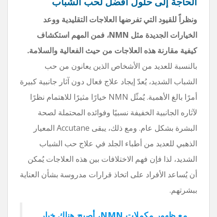
الحاجة إلى حلول أفضل لحب الشباب
ونظراً للقيود التي تفرضها العلاجات التقليدية ووعد
الخيارات الجديدة مثل NMN، فمن المهم استكشاف
كيفية مقارنة هذه العلاجات من حيث الفعالية والسلامة.
بالنسبة للعديد من الأشخاص الذين يعانون من حب
الشباب الشديد، يُعدّ إيجاد علاج فعال دون آثار جانبية كبيرة
أمرًا بالغ الأهمية. يُمثّل NMN خيارًا مثيرًا للاهتمام نظرًا
لآثاره الجانبية الخفيفة نسبيًا وفوائده المحتملة لصحة
البشرة بشكل عام. ومع ذلك، يبقى Accutane المعيار
الذهبي للعديد من أطباء الجلد في علاج حب الشباب
الشديد، لذا فإن فهم الاختلافات بين هذه العلاجات يُمكن
أن يُساعد الأفراد على اتخاذ قرارات مدروسة بشأن العناية
ببشرتهم.
مع ظهور مكملات NMN، أصبح هناك خيار