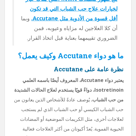
لخيارات علاج حب الشباب التي قد تكون
أقل قسوة من الأدوية مثل Accutane.
وبما
أن كلا العلاجين له مزاياه وعيوبه، فمن
الضروري تقييمهما بعناية قبل اتخاذ القرار.
ما هو دواء Accutane وكيف يعمل؟
نظرة عامة على Accutane
يعتبر دواء Accutane، المعروف أيضًا باسمه العلمي
Isotretinoin، دواءً قويًا يستخدم لعلاج الحالات الشديدة
من حب الشباب.
يُوصف عادةً للأشخاص الذين يعانون من
حب الشباب الكيسي أو حب الشباب الذي لم يستجب
لعلاجات أخرى، مثل الكريمات الموضعية أو المضادات
الحيوية الفموية. يُعدّ أكيوتان من أكثر العلاجات فعالية