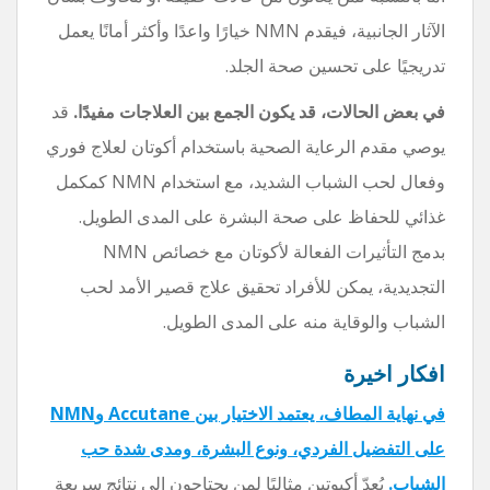
الآثار الجانبية، فيقدم NMN خيارًا واعدًا وأكثر أمانًا يعمل
تدريجيًا على تحسين صحة الجلد.
في بعض الحالات، قد يكون الجمع بين العلاجات مفيدًا.
قد
يوصي مقدم الرعاية الصحية باستخدام أكوتان لعلاج فوري
وفعال لحب الشباب الشديد، مع استخدام NMN كمكمل
غذائي للحفاظ على صحة البشرة على المدى الطويل.
بدمج التأثيرات الفعالة لأكوتان مع خصائص NMN
التجديدية، يمكن للأفراد تحقيق علاج قصير الأمد لحب
الشباب والوقاية منه على المدى الطويل.
افكار اخيرة
في نهاية المطاف، يعتمد الاختيار بين Accutane وNMN
على التفضيل الفردي، ونوع البشرة، ومدى شدة حب
الشباب.
يُعدّ أكيوتين مثاليًا لمن يحتاجون إلى نتائج سريعة