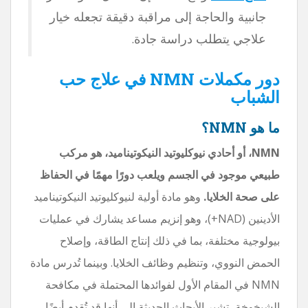
جانبية والحاجة إلى مراقبة دقيقة تجعله خيار
علاجي يتطلب دراسة جادة.
دور مكملات NMN في علاج حب
الشباب
ما هو NMN؟
NMN، أو أحادي نيوكليوتيد النيكوتيناميد، هو مركب
طبيعي موجود في الجسم ويلعب دورًا مهمًا في الحفاظ
على صحة الخلايا.
وهو مادة أولية لنيوكليوتيد النيكوتيناميد
الأدينين (NAD+)، وهو إنزيم مساعد يشارك في عمليات
بيولوجية مختلفة، بما في ذلك إنتاج الطاقة، وإصلاح
الحمض النووي، وتنظيم وظائف الخلايا. وبينما تُدرس مادة
NMN في المقام الأول لفوائدها المحتملة في مكافحة
الشيخوخة، تشير الأبحاث الحديثة إلى أنها قد تُقدم أيضًا