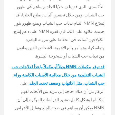
التأكسدي، الذي قد يتلف خلايا الجلد ويساهم في ظهور
حب الشباب. ومن خلال تحسين آليات إصلاح الخلايا، قد
يُسرّع NMN التئام ندبات حب الشباب ويمنع ظهور بثور
جديدة. علاوة على ذلك، فإن قدرة NMN على دعم إنتاج
الكولاجين تُساعد في الحفاظ على مرونة البشرة
وتماسكها، وهو أمر بالغ الأهمية للأشخاص الذين يعانون
من ندبات حب الشباب أو شيخوخة البشرة.
قد توفر مكملات NMN بديلاً أو مكملاً واعداً لعلاجات حب
الشباب التقليدية من خلال معالجة الأسباب الكامنة وراء
حب الشباب، مثل الالتهاب وضعف تجديد الجلد.
على
الرغم من أن هناك حاجة إلى مزيد من الأبحاث لفهم
إمكاناتها بشكل كامل، تشير الدراسات المبكرة إلى أن
NMN يمكن أن يساهم في صحة الجلد وتقليل الأعراض