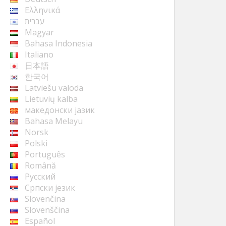
Ελληνικά
עברית
Magyar
Bahasa Indonesia
Italiano
日本語
한국어
Latviešu valoda
Lietuvių kalba
македонски јазик
Bahasa Melayu
Norsk
Polski
Português
Română
Русский
Cрпски језик
Slovenčina
Slovenščina
Español