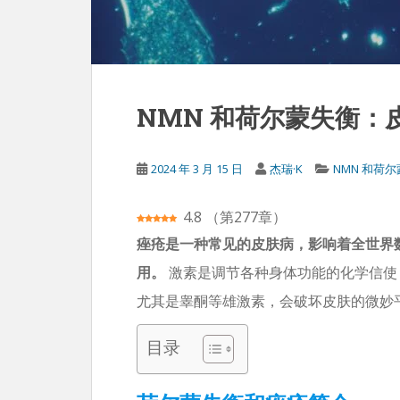
NMN 和荷尔蒙失衡：
2024 年 3 月 15 日
杰瑞·K
NMN 和荷
4.8
（
第277章
）
痤疮是一种常见的皮肤病，影响着全世界
用。
激素是调节各种身体功能的化学信使
尤其是睾酮等雄激素，会破坏皮肤的微妙
目录