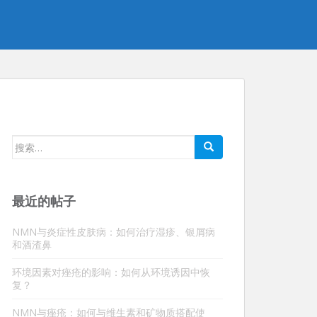
搜
索：
最近的帖子
NMN与炎症性皮肤病：如何治疗湿疹、银屑病
和酒渣鼻
环境因素对痤疮的影响：如何从环境诱因中恢
复？
NMN与痤疮：如何与维生素和矿物质搭配使