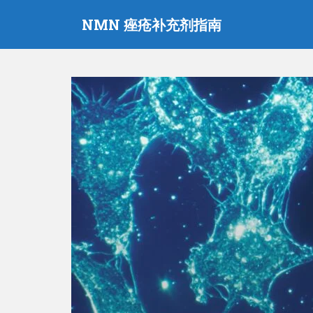
跳
NMN 痤疮补充剂指南
至
主
要
内
容