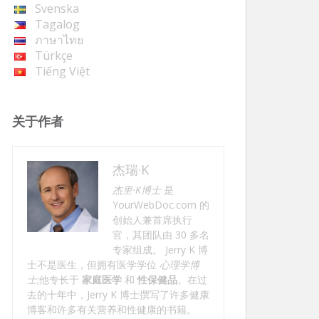
Svenska
Tagalog
ภาษาไทย
Türkçe
Tiếng Việt
关于作者
杰瑞·K
杰里·K博士
是
YourWebDoc.com 的
创始人兼首席执行
官，其团队由 30 多名
专家组成。 Jerry K 博
士不是医生，但拥有医学学位
心理学博
士
;他专长于
家庭医学
和
性保健品
。在过
去的十年中，Jerry K 博士撰写了许多健康
博客和许多有关营养和性健康的书籍。