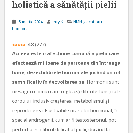
holistică a sănătății pielii
n
c
i
15 martie 2024
Jerry K
NMN și echilibrul
p
hormonal
a
l
4.8
(
277
)
Acneea este o afecțiune comună a pielii care
afectează milioane de persoane din întreaga
lume, dezechilibrele hormonale jucând un rol
semnificativ în dezvoltarea sa.
Hormonii sunt
mesageri chimici care reglează diferite funcții ale
corpului, inclusiv creșterea, metabolismul și
reproducerea. Fluctuațiile nivelului hormonal, în
special androgenii, cum ar fi testosteronul, pot
perturba echilibrul delicat al pielii, ducând la