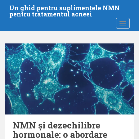
T
Un ghid pentru suplimentele NMN
r
pentru tratamentul acneei
e
COMUTA
c
i
l
a
c
o
n
ț
i
n
u
t
u
l
NMN și dezechilibre
p
hormonale: o abordare
r
i