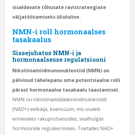
sisaldavate tõhusate ravistrateegiate
väljatöötamiseks ülioluline.
NMN-i roll hormonaalses
tasakaalus
Sissejuhatus NMN-i ja
hormonaalsesse regulatsiooni
Nikotiinamiidmononukleotiid (NMN) on
pälvinud tähelepanu oma potentsiaalse rolli
pärast hormonaalse tasakaalu taastamisel.
NMN on nikotiinamiidadeniindinukleotiidi
(NAD+) eelkäija, koensüüm, mis osaleb
erinevates rakuprotsessides, sealhulgas
hormoonide reguleerimises. Toetades NAD+