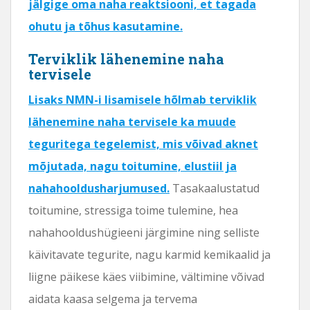
jälgige oma naha reaktsiooni, et tagada
ohutu ja tõhus kasutamine.
Terviklik lähenemine naha
tervisele
Lisaks NMN-i lisamisele hõlmab terviklik
lähenemine naha tervisele ka muude
teguritega tegelemist, mis võivad aknet
mõjutada, nagu toitumine, elustiil ja
nahahooldusharjumused.
Tasakaalustatud
toitumine, stressiga toime tulemine, hea
nahahooldushügieeni järgimine ning selliste
käivitavate tegurite, nagu karmid kemikaalid ja
liigne päikese käes viibimine, vältimine võivad
aidata kaasa selgema ja tervema