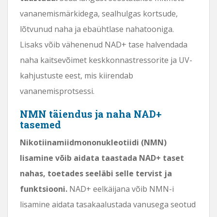
vananemismärkidega, sealhulgas kortsude,
lõtvunud naha ja ebaühtlase nahatooniga.
Lisaks võib vähenenud NAD+ tase halvendada
naha kaitsevõimet keskkonnastressorite ja UV-
kahjustuste eest, mis kiirendab
vananemisprotsessi.
NMN täiendus ja naha NAD+
tasemed
Nikotiinamiidmononukleotiidi (NMN)
lisamine võib aidata taastada NAD+ taset
nahas, toetades seeläbi selle tervist ja
funktsiooni.
NAD+ eelkäijana võib NMN-i
lisamine aidata tasakaalustada vanusega seotud