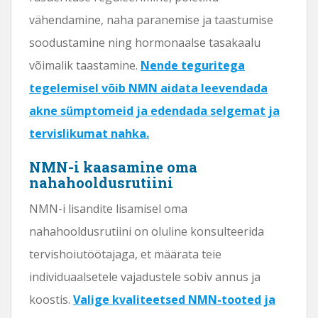
vähendamine, naha paranemise ja taastumise
soodustamine ning hormonaalse tasakaalu
võimalik taastamine.
Nende teguritega
tegelemisel võib NMN aidata leevendada
akne sümptomeid ja edendada selgemat ja
tervislikumat nahka.
NMN-i kaasamine oma
nahahooldusrutiini
NMN-i lisandite lisamisel oma
nahahooldusrutiini on oluline konsulteerida
tervishoiutöötajaga, et määrata teie
individuaalsetele vajadustele sobiv annus ja
koostis.
Valige kvaliteetsed NMN-tooted ja