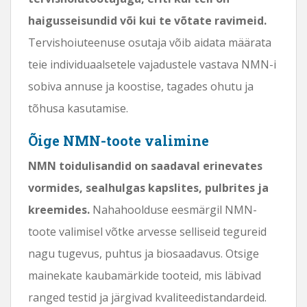
haigusseisundid või kui te võtate ravimeid.
Tervishoiuteenuse osutaja võib aidata määrata
teie individuaalsetele vajadustele vastava NMN-i
sobiva annuse ja koostise, tagades ohutu ja
tõhusa kasutamise.
Õige NMN-toote valimine
NMN toidulisandid on saadaval erinevates
vormides, sealhulgas kapslites, pulbrites ja
kreemides.
Nahahoolduse eesmärgil NMN-
toote valimisel võtke arvesse selliseid tegureid
nagu tugevus, puhtus ja biosaadavus. Otsige
mainekate kaubamärkide tooteid, mis läbivad
ranged testid ja järgivad kvaliteedistandardeid.