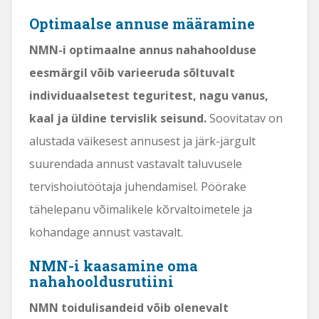
Optimaalse annuse määramine
NMN-i optimaalne annus nahahoolduse
eesmärgil võib varieeruda sõltuvalt
individuaalsetest teguritest, nagu vanus,
kaal ja üldine tervislik seisund.
Soovitatav on
alustada väikesest annusest ja järk-järgult
suurendada annust vastavalt taluvusele
tervishoiutöötaja juhendamisel. Pöörake
tähelepanu võimalikele kõrvaltoimetele ja
kohandage annust vastavalt.
NMN-i kaasamine oma
nahahooldusrutiini
NMN toidulisandeid võib olenevalt