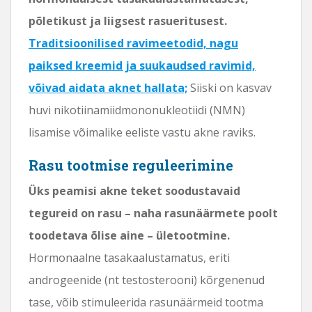
põletikust ja liigsest rasueritusest.
Traditsioonilised ravimeetodid, nagu
paiksed kreemid ja suukaudsed ravimid,
võivad aidata aknet hallata;
Siiski on kasvav
huvi nikotiinamiidmononukleotiidi (NMN)
lisamise võimalike eeliste vastu akne raviks.
Rasu tootmise reguleerimine
Üks peamisi akne teket soodustavaid
tegureid on rasu – naha rasunäärmete poolt
toodetava õlise aine – ületootmine.
Hormonaalne tasakaalustamatus, eriti
androgeenide (nt testosterooni) kõrgenenud
tase, võib stimuleerida rasunäärmeid tootma