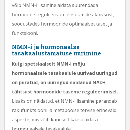
võib NMN-i lisamine aidata suurendada
hormoone reguleerivate ensüümide aktiivsust,
soodustades hormoonide optimaalset taset ja
funktsiooni.
NMN-i ja hormonaalse
tasakaalustamatuse uurimine
Kuigi spetsiaalselt NMN-i mõju
hormonaalsele tasakaalule uurivad uuringud
on piiratud, on uuringud näidanud NAD+
tähtsust hormoonide taseme reguleerimisel.
Lisaks on näidatud, et NMN-i lisamine parandab
rakufunktsiooni ja metaboolse tervise erinevaid
aspekte, mis võib kaudselt kaasa aidata
hormonaalsele tasakaalule.