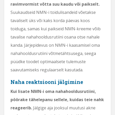
ravimvormist võtta suu kaudu või paikselt.
Suukaudseid NMN-i toidulisandeid võetakse
tavaliselt üks või kaks korda päevas koos
toiduga, samas kui paikseid NMN-kreeme võib
tavalise nahahooldusrutiini osana otse nahale
kanda. Järjepidevus on NMN-i kaasamisel oma
nahahooldusrutiini võtmetähtsusega, seega
püüdke toodet optimaalsete tulemuste
saavutamiseks regulaarselt kasutada.
Naha reaktsiooni jälgimine
Kui lisate NMN-i oma nahahooldusrutiini,
pöörake tähelepanu sellele, kuidas teie nahk
reageerib.
Jälgige aja jooksul muutusi akne