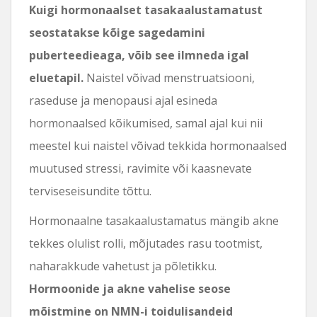
Kuigi hormonaalset tasakaalustamatust
seostatakse kõige sagedamini
puberteedieaga, võib see ilmneda igal
eluetapil.
Naistel võivad menstruatsiooni,
raseduse ja menopausi ajal esineda
hormonaalsed kõikumised, samal ajal kui nii
meestel kui naistel võivad tekkida hormonaalsed
muutused stressi, ravimite või kaasnevate
terviseseisundite tõttu.
Hormonaalne tasakaalustamatus mängib akne
tekkes olulist rolli, mõjutades rasu tootmist,
naharakkude vahetust ja põletikku.
Hormoonide ja akne vahelise seose
mõistmine on NMN-i toidulisandeid