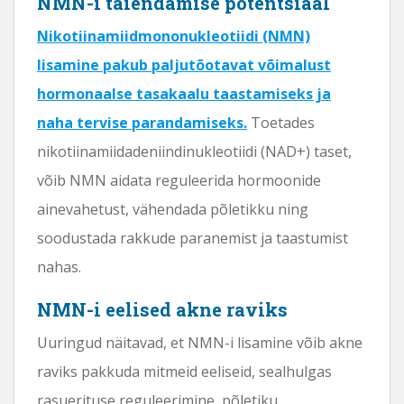
NMN-i täiendamise potentsiaal
Nikotiinamiidmononukleotiidi (NMN)
lisamine pakub paljutõotavat võimalust
hormonaalse tasakaalu taastamiseks ja
naha tervise parandamiseks.
Toetades
nikotiinamiidadeniindinukleotiidi (NAD+) taset,
võib NMN aidata reguleerida hormoonide
ainevahetust, vähendada põletikku ning
soodustada rakkude paranemist ja taastumist
nahas.
NMN-i eelised akne raviks
Uuringud näitavad, et NMN-i lisamine võib akne
raviks pakkuda mitmeid eeliseid, sealhulgas
rasuerituse reguleerimine, põletiku