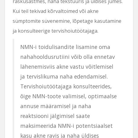
raskusastmes, naha tekstuuris ja üldises jumes.
Kui teil tekivad kõrvaltoimed või akne
sümptomite süvenemine, lõpetage kasutamine
ja konsulteerige tervishoiutöötajaga.
NMN-i toidulisandite lisamine oma
nahahooldusrutiini võib olla ennetav
lähenemisviis akne vastu võitlemisel
ja tervislikuma naha edendamisel.
Tervishoiutöötajaga konsulteerides,
õige NMN-toote valimisel, optimaalse
annuse määramisel ja naha
reaktsiooni jälgimisel saate
maksimeerida NMN-i potentsiaalset
kasu akne ravis ja naha üldises