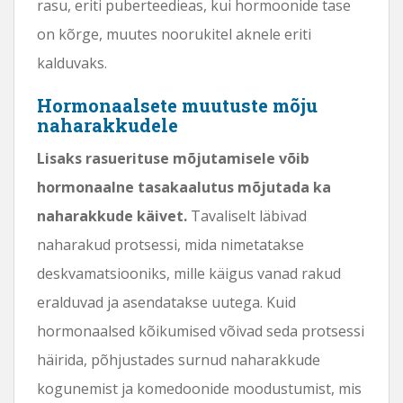
rasu, eriti puberteedieas, kui hormoonide tase
on kõrge, muutes noorukitel aknele eriti
kalduvaks.
Hormonaalsete muutuste mõju
naharakkudele
Lisaks rasuerituse mõjutamisele võib
hormonaalne tasakaalutus mõjutada ka
naharakkude käivet.
Tavaliselt läbivad
naharakud protsessi, mida nimetatakse
deskvamatsiooniks, mille käigus vanad rakud
eralduvad ja asendatakse uutega. Kuid
hormonaalsed kõikumised võivad seda protsessi
häirida, põhjustades surnud naharakkude
kogunemist ja komedoonide moodustumist, mis