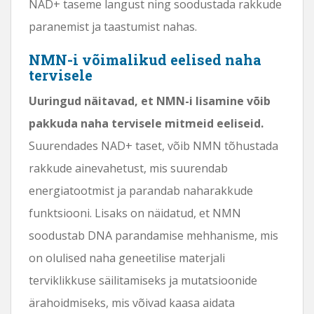
NAD+ taseme langust ning soodustada rakkude
paranemist ja taastumist nahas.
NMN-i võimalikud eelised naha
tervisele
Uuringud näitavad, et NMN-i lisamine võib
pakkuda naha tervisele mitmeid eeliseid.
Suurendades NAD+ taset, võib NMN tõhustada
rakkude ainevahetust, mis suurendab
energiatootmist ja parandab naharakkude
funktsiooni. Lisaks on näidatud, et NMN
soodustab DNA parandamise mehhanisme, mis
on olulised naha geneetilise materjali
terviklikkuse säilitamiseks ja mutatsioonide
ärahoidmiseks, mis võivad kaasa aidata