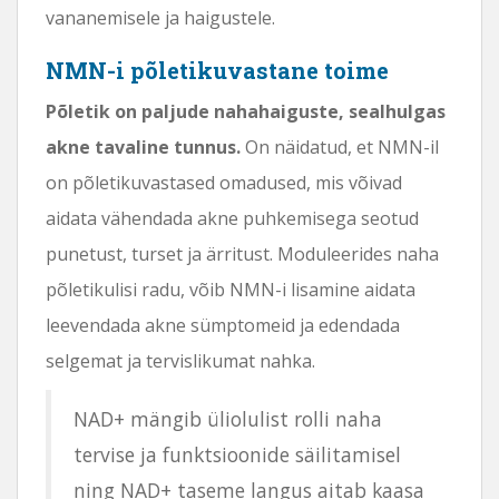
vananemisele ja haigustele.
NMN-i põletikuvastane toime
Põletik on paljude nahahaiguste, sealhulgas
akne tavaline tunnus.
On näidatud, et NMN-il
on põletikuvastased omadused, mis võivad
aidata vähendada akne puhkemisega seotud
punetust, turset ja ärritust. Moduleerides naha
põletikulisi radu, võib NMN-i lisamine aidata
leevendada akne sümptomeid ja edendada
selgemat ja tervislikumat nahka.
NAD+ mängib üliolulist rolli naha
tervise ja funktsioonide säilitamisel
ning NAD+ taseme langus aitab kaasa