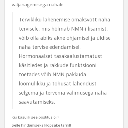
väljanägemisega nahale.
Tervikliku lähenemise omaksvõtt naha
tervisele, mis hõlmab NMN-i lisamist,
võib olla abiks akne ohjamisel ja üldise
naha tervise edendamisel.
Hormonaalset tasakaalustamatust
käsitledes ja rakkude funktsiooni
toetades võib NMN pakkuda
loomulikku ja tõhusat lahendust
selgema ja tervema välimusega naha
saavutamiseks.
Kui kasulik see postitus oli?
Selle hindamiseks klõpsake tärnil!