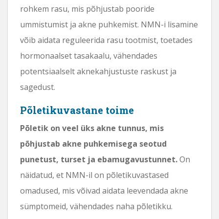
rohkem rasu, mis põhjustab pooride
ummistumist ja akne puhkemist. NMN-i lisamine
võib aidata reguleerida rasu tootmist, toetades
hormonaalset tasakaalu, vähendades
potentsiaalselt aknekahjustuste raskust ja
sagedust.
Põletikuvastane toime
Põletik on veel üks akne tunnus, mis
põhjustab akne puhkemisega seotud
punetust, turset ja ebamugavustunnet.
On
näidatud, et NMN-il on põletikuvastased
omadused, mis võivad aidata leevendada akne
sümptomeid, vähendades naha põletikku.