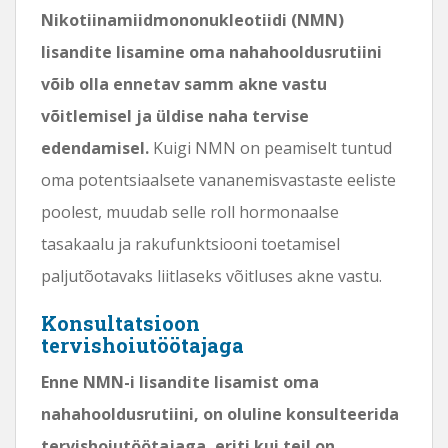
Nikotiinamiidmononukleotiidi (NMN)
lisandite lisamine oma nahahooldusrutiini
võib olla ennetav samm akne vastu
võitlemisel ja üldise naha tervise
edendamisel.
Kuigi NMN on peamiselt tuntud
oma potentsiaalsete vananemisvastaste eeliste
poolest, muudab selle roll hormonaalse
tasakaalu ja rakufunktsiooni toetamisel
paljutõotavaks liitlaseks võitluses akne vastu.
Konsultatsioon
tervishoiutöötajaga
Enne NMN-i lisandite lisamist oma
nahahooldusrutiini, on oluline konsulteerida
tervishoiutöötajaga, eriti kui teil on