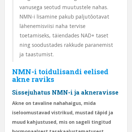
vanusega seotud muutustele nahas.
NMN-i lisamine pakub paljutõotavat
lähenemisviisi naha tervise
toetamiseks, täiendades NAD+ taset
ning soodustades rakkude paranemist
ja taastumist.
NMN-i toidulisandi eelised
akne raviks
Sissejuhatus NMN-i ja akneravisse
Akne on tavaline nahahaigus, mida
iseloomustavad vistrikud, mustad täpid ja
muud kahjustused, mis on sageli tingitud
hormonaalsest tasakaalustamatusest,