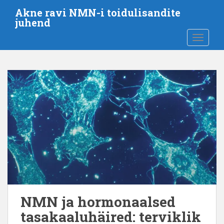
M
Akne ravi NMN-i toidulisandite
i
juhend
n
LÜLITA
e
p
õ
h
i
s
i
s
u
j
u
u
r
d
NMN ja hormonaalsed
e
tasakaaluhäired: terviklik