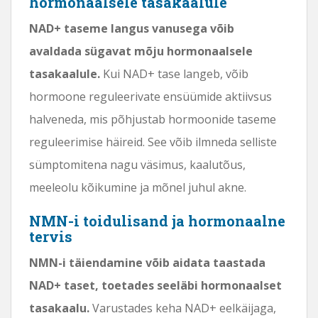
hormonaalsele tasakaalule
NAD+ taseme langus vanusega võib
avaldada sügavat mõju hormonaalsele
tasakaalule.
Kui NAD+ tase langeb, võib
hormoone reguleerivate ensüümide aktiivsus
halveneda, mis põhjustab hormoonide taseme
reguleerimise häireid. See võib ilmneda selliste
sümptomitena nagu väsimus, kaalutõus,
meeleolu kõikumine ja mõnel juhul akne.
NMN-i toidulisand ja hormonaalne
tervis
NMN-i täiendamine võib aidata taastada
NAD+ taset, toetades seeläbi hormonaalset
tasakaalu.
Varustades keha NAD+ eelkäijaga,