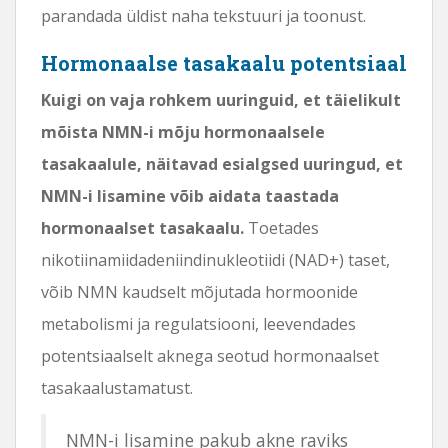
parandada üldist naha tekstuuri ja toonust.
Hormonaalse tasakaalu potentsiaal
Kuigi on vaja rohkem uuringuid, et täielikult
mõista NMN-i mõju hormonaalsele
tasakaalule, näitavad esialgsed uuringud, et
NMN-i lisamine võib aidata taastada
hormonaalset tasakaalu.
Toetades
nikotiinamiidadeniindinukleotiidi (NAD+) taset,
võib NMN kaudselt mõjutada hormoonide
metabolismi ja regulatsiooni, leevendades
potentsiaalselt aknega seotud hormonaalset
tasakaalustamatust.
NMN-i lisamine pakub akne raviks