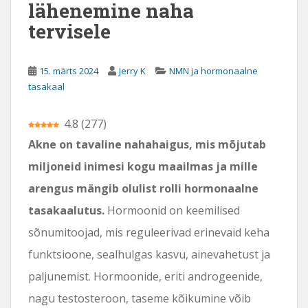
lähenemine naha
tervisele
15. märts 2024
Jerry K
NMN ja hormonaalne
tasakaal
4.8
(
277
)
Akne on tavaline nahahaigus, mis mõjutab
miljoneid inimesi kogu maailmas ja mille
arengus mängib olulist rolli hormonaalne
tasakaalutus.
Hormoonid on keemilised
sõnumitoojad, mis reguleerivad erinevaid keha
funktsioone, sealhulgas kasvu, ainevahetust ja
paljunemist. Hormoonide, eriti androgeenide,
nagu testosteroon, taseme kõikumine võib