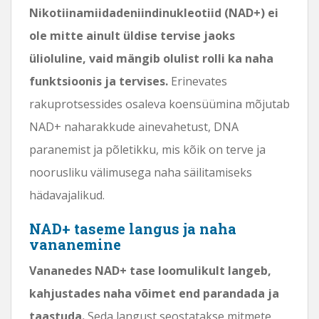
Nikotiinamiidadeniindinukleotiid (NAD+) ei
ole mitte ainult üldise tervise jaoks
ülioluline, vaid mängib olulist rolli ka naha
funktsioonis ja tervises.
Erinevates
rakuprotsessides osaleva koensüümina mõjutab
NAD+ naharakkude ainevahetust, DNA
paranemist ja põletikku, mis kõik on terve ja
noorusliku välimusega naha säilitamiseks
hädavajalikud.
NAD+ taseme langus ja naha
vananemine
Vananedes NAD+ tase loomulikult langeb,
kahjustades naha võimet end parandada ja
taastuda.
Seda langust seostatakse mitmete