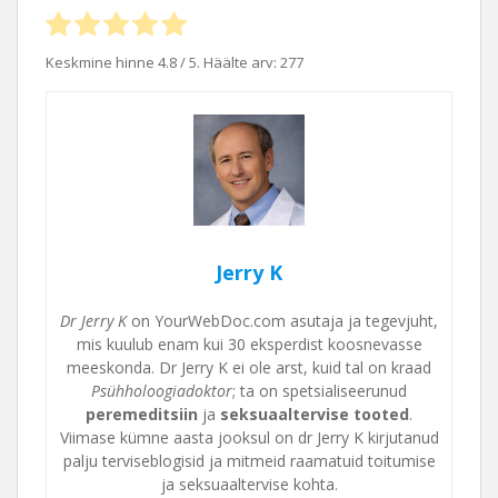
Keskmine hinne
4.8
/ 5. Häälte arv:
277
Jerry K
Dr Jerry K
on YourWebDoc.com asutaja ja tegevjuht,
mis kuulub enam kui 30 eksperdist koosnevasse
meeskonda. Dr Jerry K ei ole arst, kuid tal on kraad
Psühholoogiadoktor
; ta on spetsialiseerunud
peremeditsiin
ja
seksuaaltervise tooted
.
Viimase kümne aasta jooksul on dr Jerry K kirjutanud
palju terviseblogisid ja mitmeid raamatuid toitumise
ja seksuaaltervise kohta.