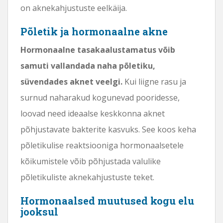
on aknekahjustuste eelkäija.
Põletik ja hormonaalne akne
Hormonaalne tasakaalustamatus võib
samuti vallandada naha põletiku,
süvendades aknet veelgi.
Kui liigne rasu ja
surnud naharakud kogunevad pooridesse,
loovad need ideaalse keskkonna aknet
põhjustavate bakterite kasvuks. See koos keha
põletikulise reaktsiooniga hormonaalsetele
kõikumistele võib põhjustada valulike
põletikuliste aknekahjustuste teket.
Hormonaalsed muutused kogu elu
jooksul