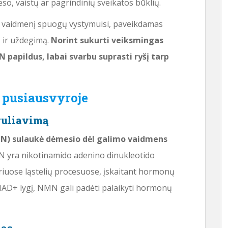
eso, vaistų ar pagrindinių sveikatos būklių.
ų vaidmenį spuogų vystymuisi, paveikdamas
 ir uždegimą.
Norint sukurti veiksmingas
papildus, labai svarbu suprasti ryšį tarp
pusiausvyroje
guliavimą
) sulaukė dėmesio dėl galimo vaidmens
yra nikotinamido adenino dinukleotido
riuose ląstelių procesuose, įskaitant hormonų
NAD+ lygį, NMN gali padėti palaikyti hormonų