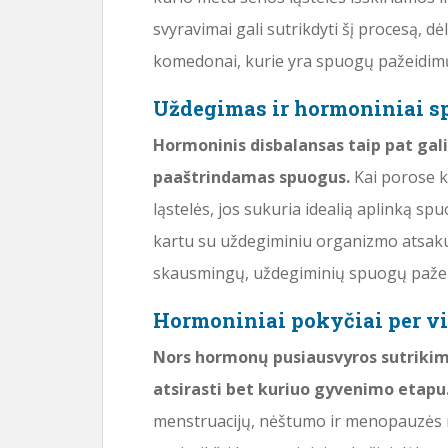
svyravimai gali sutrikdyti šį procesą, d
komedonai, kurie yra spuogų pažeidim
Uždegimas ir hormoniniai s
Hormoninis disbalansas taip pat gali
paaštrindamas spuogus.
Kai porose k
ląstelės, jos sukuria idealią aplinką s
kartu su uždegiminiu organizmo atsaku
skausmingų, uždegiminių spuogų paže
Hormoniniai pokyčiai per v
Nors hormonų pusiausvyros sutrikima
atsirasti bet kuriuo gyvenimo etapu
menstruacijų, nėštumo ir menopauzės m