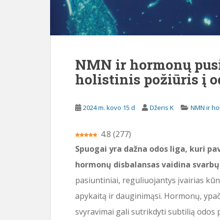
i
o
t
u
r
NMN ir hormonų pusi
i
holistinis požiūris į 
n
i
o
2024 m. kovo 15 d
Džeris K
NMN ir h
4.8
(
277
)
Spuogai yra dažna odos liga, kuri pa
hormonų disbalansas vaidina svarbų
pasiuntiniai, reguliuojantys įvairias kū
apykaitą ir dauginimąsi. Hormonų, ypač
svyravimai gali sutrikdyti subtilią odos