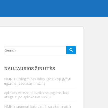
Ieškoti:
NAUJAUSIOS ŽINUTĖS
NMN ir uždegiminės odos ligos: kaip gydyti
egzemą, psoriazę ir rožinę
Aplinkos veiksnių poveikis spuogams: kaip
atsigauti po aplinkos veiksnių?
NMN ir spuogai: kaip derinti su vitaminais ir