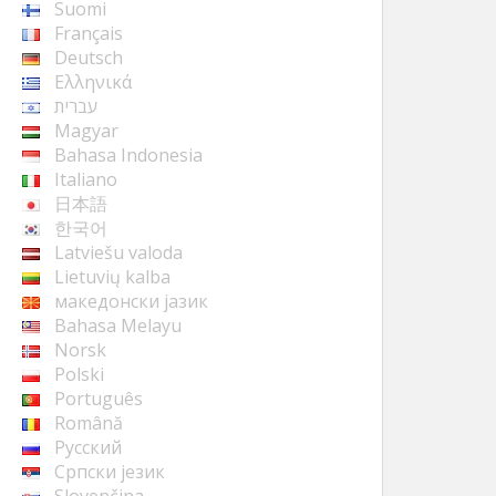
Suomi
Français
Deutsch
Ελληνικά
עברית
Magyar
Bahasa Indonesia
Italiano
日本語
한국어
Latviešu valoda
Lietuvių kalba
македонски јазик
Bahasa Melayu
Norsk
Polski
Português
Română
Русский
Cрпски језик