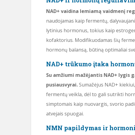
NAD+ ir hormonų reguliavi
NAD+ vaidina lemiamą vaidmenį reg
naudojamas kaip fermentų, dalyvaujančių
lytinius hormonus, tokius kaip estrogen
kofaktorius. Modifikuodamas šių ferme
hormonų balansą, būtiną optimaliai sve
NAD+ trūkumo įtaka hormon
Su amžiumi mažėjantis NAD+ lygis ga
pusiausvyrai.
Sumažėjus NAD+ kiekiui, 
fermentų veikla, dėl to gali sutrikti horm
simptomais kaip nuovargis, svorio padid
atvejais spuogai.
NMN papildymas ir hormoni