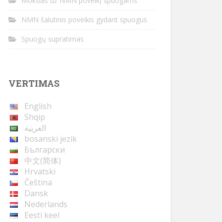
Mokslas už NMN poveikį spuogams
NMN šalutinis poveikis gydant spuogus
Spuogų supratimas
VERTIMAS
English
Shqip
العربية
bosanski jezik
Български
中文(简体)
Hrvatski
Čeština
Dansk
Nederlands
Eesti keel