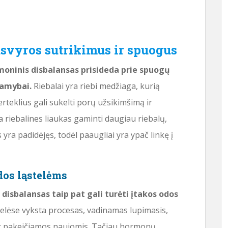
svyros sutrikimus ir spuogus
moninis disbalansas prisideda prie spuogų
gamybai.
Riebalai yra riebi medžiaga, kurią
rteklius gali sukelti porų užsikimšimą ir
riebalines liaukas gaminti daugiau riebalų,
ra padidėjęs, todėl paaugliai yra ypač linkę į
dos ląstelėms
isbalansas taip pat gali turėti įtakos odos
elėse vyksta procesas, vadinamas lupimasis,
 ir pakeičiamos naujomis. Tačiau hormonų