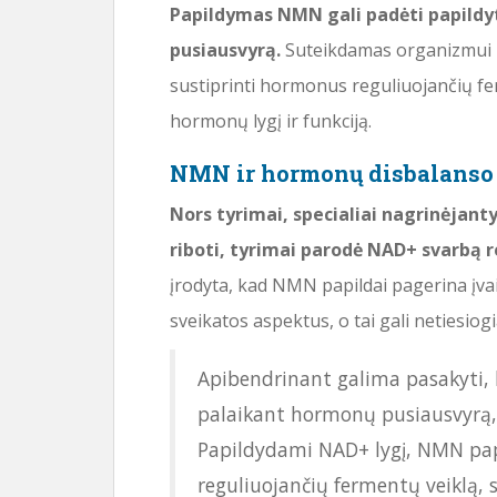
Papildymas NMN gali padėti papildyt
pusiausvyrą.
Suteikdamas organizmui 
sustiprinti hormonus reguliuojančių f
hormonų lygį ir funkciją.
NMN ir hormonų disbalanso
Nors tyrimai, specialiai nagrinėjan
riboti, tyrimai parodė NAD+ svarbą 
įrodyta, kad NMN papildai pagerina įvai
sveikatos aspektus, o tai gali netiesiog
Apibendrinant galima pasakyti
palaikant hormonų pusiausvyrą,
Papildydami NAD+ lygį, NMN pap
reguliuojančių fermentų veiklą, 