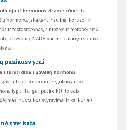
mas
uliuojant hormonus visame kūne.
Jis
 hormonų, įskaitant insuliną, kortizolį ir
as ir testosteronas, sintezėje ir metabolizme
ntų aktyvumą, NAD+ padeda palaikyti subtilų
ikatai.
ų pusiausvyrai
li turėti didelį poveikį hormonų
gali sutrikti hormonus reguliuojančių
onų lygis. Tai gali pasireikšti tokiais
ėjimas, nuotaikos svyravimai ir kai kuriais
nė sveikata