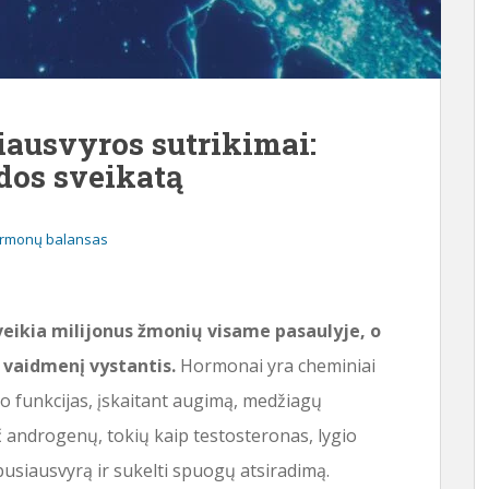
ausvyros sutrikimai:
odos sveikatą
ormonų balansas
veikia milijonus žmonių visame pasaulyje, o
 vaidmenį vystantis.
Hormonai yra cheminiai
no funkcijas, įskaitant augimą, medžiagų
 androgenų, tokių kaip testosteronas, lygio
 pusiausvyrą ir sukelti spuogų atsiradimą.