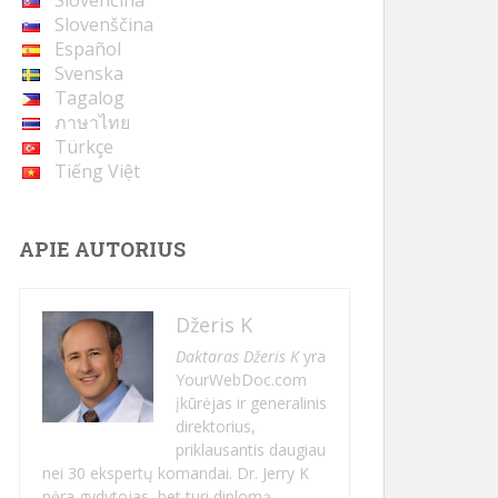
Slovenčina
Slovenščina
Español
Svenska
Tagalog
ภาษาไทย
Türkçe
Tiếng Việt
APIE AUTORIUS
Džeris K
Daktaras Džeris K
yra
YourWebDoc.com
įkūrėjas ir generalinis
direktorius,
priklausantis daugiau
nei 30 ekspertų komandai. Dr. Jerry K
nėra gydytojas, bet turi diplomą