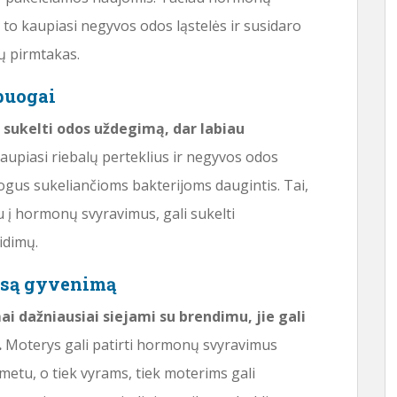
ėl to kaupiasi negyvos odos ląstelės ir susidaro
ų pirmtakas.
puogai
 sukelti odos uždegimą, dar labiau
aupiasi riebalų perteklius ir negyvos odos
puogus sukeliančioms bakterijoms daugintis. Tai,
 į hormonų svyravimus, gali sukelti
idimų.
isą gyvenimą
i dažniausiai siejami su brendimu, jie gali
.
Moterys gali patirti hormonų svyravimus
etu, o tiek vyrams, tiek moterims gali