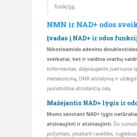
funkciją.
NMN ir NAD+ odos sveik
Įvadas į NAD+ ir odos funkci
Nikotinamido adenino dinukleotidas 
sveikatai, bet ir vaidina svarbų vaid
kofermentas, dalyvaujantis įvairiuose l
metabolizmą, DNR atstatymą ir uždegimą 
jaunatviškai atrodančią odą.
Mažėjantis NAD+ lygis ir od
Mums senstant NAD+ lygis natūraliai
atsinaujinti ir atsinaujinti.
Šis sumažė
požymiais, įskaitant raukšles, suglebusi