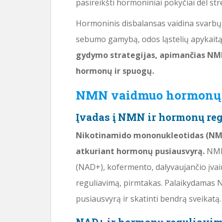
pasireikšti hormoniniai pokyčiai dėl str
Hormoninis disbalansas vaidina svarb
sebumo gamybą, odos ląstelių apykaitą
gydymo strategijas, apimančias NMN 
hormonų ir spuogų.
NMN vaidmuo hormonų 
Įvadas į NMN ir hormonų re
Nikotinamido mononukleotidas (NMN
atkuriant hormonų pusiausvyrą.
NMN 
(NAD+), kofermento, dalyvaujančio įvai
reguliavimą, pirmtakas. Palaikydamas 
pusiausvyrą ir skatinti bendrą sveikatą.