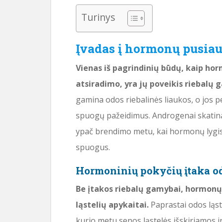
Turinys
Įvadas į hormonų pusiau
Vienas iš pagrindinių būdų, kaip hor
atsiradimo, yra jų poveikis riebalų 
gamina odos riebalinės liaukos, o jos pe
spuogų pažeidimus. Androgenai skatina 
ypač brendimo metu, kai hormonų lygis y
spuogus.
Hormoninių pokyčių įtaka o
Be įtakos riebalų gamybai, hormonų d
ląstelių apykaitai.
Paprastai odos ląst
kurio metu senos ląstelės išskiriamos