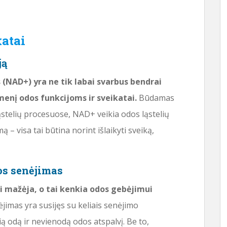
atai
ją
(NAD+) yra ne tik labai svarbus bendrai
menį odos funkcijoms ir sveikatai.
Būdamas
ąstelių procesuose, NAD+ veikia odos ląstelių
– visa tai būtina norint išlaikyti sveiką,
os senėjimas
 mažėja, o tai kenkia odos gebėjimui
jimas yra susijęs su keliais senėjimo
ą odą ir nevienodą odos atspalvį. Be to,