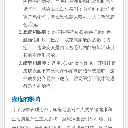
炎性痤疮病变。当毛孔被油脂和死皮细胞完全
堵塞时，就会出现白头粉刺；而当毛孔部分堵
塞并氧化时，就会出现黑头粉刺，从而导致肤
色暗沉。
丘疹和脓疱：
炎症性痤疮皮损的特征是红色、
触痛性肿块（丘疹）或充满脓液的皮损（脓
疱）。这些病变是由堵塞毛孔内的细菌活动引
起的炎症引起的。
结节和囊肿：
严重形式的炎性痤疮，其特征是
皮肤表面下方出现深部疼痛的结节或囊肿。这
些病变更容易留下疤痕，需要医疗干预才能进
行适当的治疗。
痤疮的影响
除了身体表现之外，痤疮还会对个人的情绪健康和
生活质量产生重大影响。痤疮病变会引起不适、疼
痛和疤痕，导致自我意识、尴尬和自卑感。许多痤