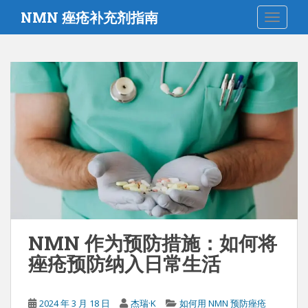
跳
NMN 痤疮补充剂指南
切换导
至
主
要
内
容
NMN 作为预防措施：如何将
痤疮预防纳入日常生活
2024 年 3 月 18 日
杰瑞·K
如何用 NMN 预防痤疮