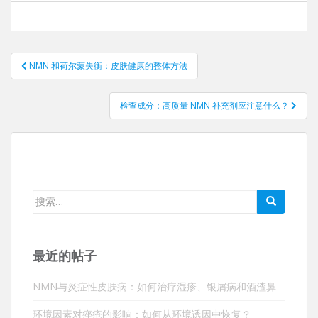
帖
NMN 和荷尔蒙失衡：皮肤健康的整体方法
子
导
检查成分：高质量 NMN 补充剂应注意什么？
航
搜
索：
最近的帖子
NMN与炎症性皮肤病：如何治疗湿疹、银屑病和酒渣鼻
环境因素对痤疮的影响：如何从环境诱因中恢复？