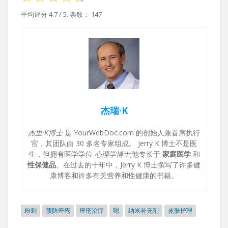
平均评分
4.7
/ 5. 票数：
147
杰瑞·K
杰里·K博士
是 YourWebDoc.com 的创始人兼首席执行
官，其团队由 30 多名专家组成。 Jerry K 博士不是医
生，但拥有医学学位
心理学博士
;他专长于
家庭医学
和
性保健品
。在过去的十年中，Jerry K 博士撰写了许多健
康博客和许多有关营养和性健康的书籍。
粉刺
预防痤疮
痤疮治疗
嗯
纳米补充剂
皮肤护理