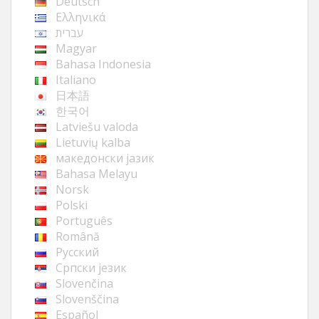
Deutsch
Ελληνικά
עברית
Magyar
Bahasa Indonesia
Italiano
日本語
한국어
Latviešu valoda
Lietuvių kalba
македонски јазик
Bahasa Melayu
Norsk
Polski
Português
Română
Русский
Cрпски језик
Slovenčina
Slovenščina
Español