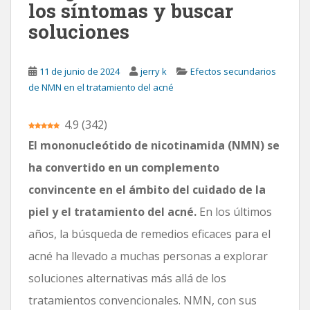
los síntomas y buscar
n
soluciones
c
i
p
11 de junio de 2024
jerry k
Efectos secundarios
a
de NMN en el tratamiento del acné
l
4.9
(
342
)
El mononucleótido de nicotinamida (NMN) se
ha convertido en un complemento
convincente en el ámbito del cuidado de la
piel y el tratamiento del acné.
En los últimos
años, la búsqueda de remedios eficaces para el
acné ha llevado a muchas personas a explorar
soluciones alternativas más allá de los
tratamientos convencionales. NMN, con sus