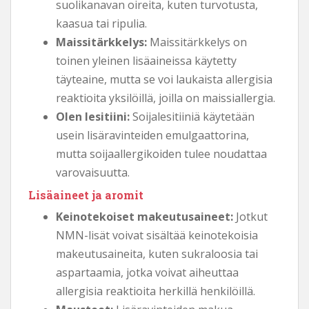
suolikanavan oireita, kuten turvotusta,
kaasua tai ripulia.
Maissitärkkelys:
Maissitärkkelys on
toinen yleinen lisäaineissa käytetty
täyteaine, mutta se voi laukaista allergisia
reaktioita yksilöillä, joilla on maissiallergia.
Olen lesitiini:
Soijalesitiiniä käytetään
usein lisäravinteiden emulgaattorina,
mutta soijaallergikoiden tulee noudattaa
varovaisuutta.
Lisäaineet ja aromit
Keinotekoiset makeutusaineet:
Jotkut
NMN-lisät voivat sisältää keinotekoisia
makeutusaineita, kuten sukraloosia tai
aspartaamia, jotka voivat aiheuttaa
allergisia reaktioita herkillä henkilöillä.