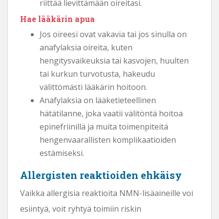
riittää lievittämään oireitasi.
Hae lääkärin apua
Jos oireesi ovat vakavia tai jos sinulla on
anafylaksia oireita, kuten
hengitysvaikeuksia tai kasvojen, huulten
tai kurkun turvotusta, hakeudu
välittömästi lääkärin hoitoon.
Anafylaksia on lääketieteellinen
hätätilanne, joka vaatii välitöntä hoitoa
epinefriinillä ja muita toimenpiteitä
hengenvaarallisten komplikaatioiden
estämiseksi.
Allergisten reaktioiden ehkäisy
Vaikka allergisia reaktioita NMN-lisäaineille voi
esiintyä, voit ryhtyä toimiin riskin