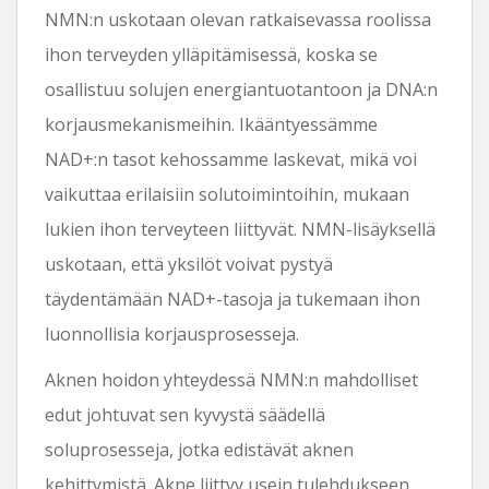
NMN:n uskotaan olevan ratkaisevassa roolissa
ihon terveyden ylläpitämisessä, koska se
osallistuu solujen energiantuotantoon ja DNA:n
korjausmekanismeihin. Ikääntyessämme
NAD+:n tasot kehossamme laskevat, mikä voi
vaikuttaa erilaisiin solutoimintoihin, mukaan
lukien ihon terveyteen liittyvät. NMN-lisäyksellä
uskotaan, että yksilöt voivat pystyä
täydentämään NAD+-tasoja ja tukemaan ihon
luonnollisia korjausprosesseja.
Aknen hoidon yhteydessä NMN:n mahdolliset
edut johtuvat sen kyvystä säädellä
soluprosesseja, jotka edistävät aknen
kehittymistä. Akne liittyy usein tulehdukseen,