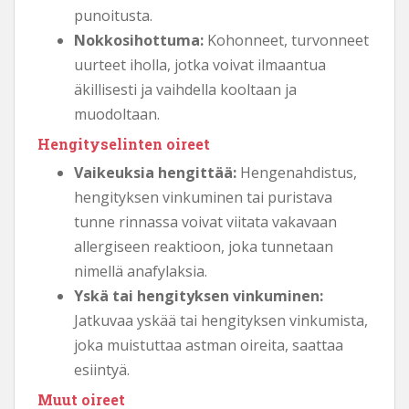
punoitusta.
Nokkosihottuma:
Kohonneet, turvonneet
uurteet iholla, jotka voivat ilmaantua
äkillisesti ja vaihdella kooltaan ja
muodoltaan.
Hengityselinten oireet
Vaikeuksia hengittää:
Hengenahdistus,
hengityksen vinkuminen tai puristava
tunne rinnassa voivat viitata vakavaan
allergiseen reaktioon, joka tunnetaan
nimellä anafylaksia.
Yskä tai hengityksen vinkuminen:
Jatkuvaa yskää tai hengityksen vinkumista,
joka muistuttaa astman oireita, saattaa
esiintyä.
Muut oireet