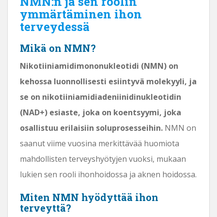
NMN:n ja sen roolin
ymmärtäminen ihon
terveydessä
Mikä on NMN?
Nikotiiniamidimononukleotidi (NMN) on
kehossa luonnollisesti esiintyvä molekyyli, ja
se on nikotiiniamidiadeniinidinukleotidin
(NAD+) esiaste, joka on koentsyymi, joka
osallistuu erilaisiin soluprosesseihin.
NMN on
saanut viime vuosina merkittävää huomiota
mahdollisten terveyshyötyjen vuoksi, mukaan
lukien sen rooli ihonhoidossa ja aknen hoidossa.
Miten NMN hyödyttää ihon
terveyttä?