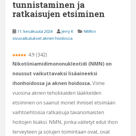
tunnistaminen ja
ratkaisujen etsiminen
11. kesäkuuta 2024
Jerry K
NMN:n
sivuvaikutukset aknen hoidossa
4.9
(
342
)
Nikotiiniamidimononukleotidi (NMN) on
noussut vaikuttavaksi lisäaineeksi
ihonhoidossa ja aknen hoidossa.
Viime
vuosina aknen tehokkaiden lääkkeiden
etsiminen on saanut monet ihmiset etsimään
vaihtoehtoisia ratkaisuja tavanomaisten
hoitojen lisäksi. NMN, jonka väitetyt edut ihon
terveyteen ja solujen toimintaan ovat, ovat