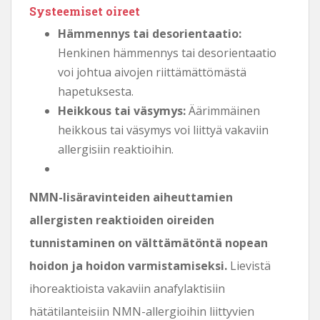
Systeemiset oireet
Hämmennys tai desorientaatio:
Henkinen hämmennys tai desorientaatio
voi johtua aivojen riittämättömästä
hapetuksesta.
Heikkous tai väsymys:
Äärimmäinen
heikkous tai väsymys voi liittyä vakaviin
allergisiin reaktioihin.
NMN-lisäravinteiden aiheuttamien
allergisten reaktioiden oireiden
tunnistaminen on välttämätöntä nopean
hoidon ja hoidon varmistamiseksi.
Lievistä
ihoreaktioista vakaviin anafylaktisiin
hätätilanteisiin NMN-allergioihin liittyvien