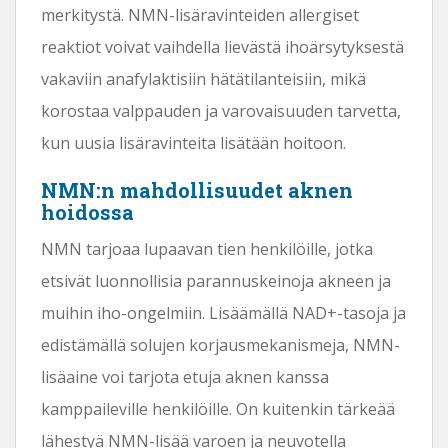
merkitystä. NMN-lisäravinteiden allergiset
reaktiot voivat vaihdella lievästä ihoärsytyksestä
vakaviin anafylaktisiin hätätilanteisiin, mikä
korostaa valppauden ja varovaisuuden tarvetta,
kun uusia lisäravinteita lisätään hoitoon.
NMN:n mahdollisuudet aknen
hoidossa
NMN tarjoaa lupaavan tien henkilöille, jotka
etsivät luonnollisia parannuskeinoja akneen ja
muihin iho-ongelmiin. Lisäämällä NAD+-tasoja ja
edistämällä solujen korjausmekanismeja, NMN-
lisäaine voi tarjota etuja aknen kanssa
kamppaileville henkilöille. On kuitenkin tärkeää
lähestyä NMN-lisää varoen ja neuvotella