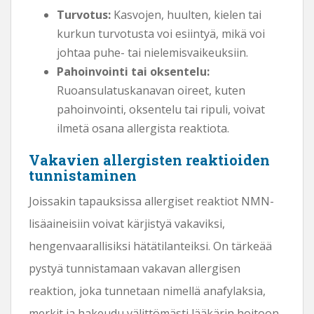
Turvotus:
Kasvojen, huulten, kielen tai
kurkun turvotusta voi esiintyä, mikä voi
johtaa puhe- tai nielemisvaikeuksiin.
Pahoinvointi tai oksentelu:
Ruoansulatuskanavan oireet, kuten
pahoinvointi, oksentelu tai ripuli, voivat
ilmetä osana allergista reaktiota.
Vakavien allergisten reaktioiden
tunnistaminen
Joissakin tapauksissa allergiset reaktiot NMN-
lisäaineisiin voivat kärjistyä vakaviksi,
hengenvaarallisiksi hätätilanteiksi. On tärkeää
pystyä tunnistamaan vakavan allergisen
reaktion, joka tunnetaan nimellä anafylaksia,
merkit ja hakeudu välittömästi lääkärin hoitoon,