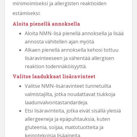
minimoimiseksi ja allergisten reaktioiden
estämiseksi:
Aloita pienellä annoksella
Aloita NMN-lisä pienellä annoksella ja lisää
annosta vähitellen ajan myötä.
Alkaen pienellä annoksella kehosi tottuu
lisäravinteeseen ja vähentää allergisen
reaktion todennäköisyyttä.
Valitse laadukkaat lisäravinteet
Valitse NMN-lisäravinteet tunnetuilta
valmistajilta, jotka noudattavat tiukkoja
laadunvalvontastandardeja.
Etsi lisäravinteita, jotka eivät sisällä yleisiä
allergeeneja ja epäpuhtauksia, kuten
gluteenia, soijaa, maitotuotteita ja
keinotekoisia lisäaineita.