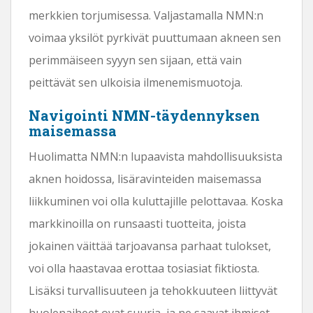
merkkien torjumisessa. Valjastamalla NMN:n
voimaa yksilöt pyrkivät puuttumaan akneen sen
perimmäiseen syyyn sen sijaan, että vain
peittävät sen ulkoisia ilmenemismuotoja.
Navigointi NMN-täydennyksen
maisemassa
Huolimatta NMN:n lupaavista mahdollisuuksista
aknen hoidossa, lisäravinteiden maisemassa
liikkuminen voi olla kuluttajille pelottavaa. Koska
markkinoilla on runsaasti tuotteita, joista
jokainen väittää tarjoavansa parhaat tulokset,
voi olla haastavaa erottaa tosiasiat fiktiosta.
Lisäksi turvallisuuteen ja tehokkuuteen liittyvät
huolenaiheet ovat suuria, ja ne saavat ihmiset