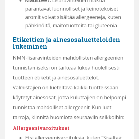
Mausteet:
Lisäravinteiden makua
parantavat luonnolliset ja keinotekoiset
aromit voivat sisältää allergeeneja, kuten
pähkinöitä, maitotuotteita tai gluteenia.
Etikettien ja ainesosaluetteloiden
lukeminen
NMN-lisäravinteiden mahdollisten allergeenien
tunnistamiseksi on tärkeää lukea huolellisesti
tuotteen etiketit ja ainesosaluettelot.
Valmistajien on lueteltava kaikki tuotteissaan
käytetyt ainesosat, jotta kuluttajien on helpompi
tunnistaa mahdolliset allergeenit. Kun luet
tarroja, kiinnitä huomiota seuraaviin seikkoihin:
Allergeenivaroitukset
Etsi allergeenivaroituksia, kuten "Sisältää: