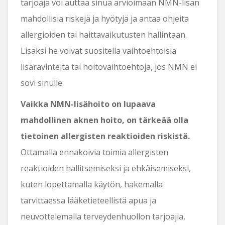
tarjoaja voi auttaa sinua arvioimaan NMN-lisän
mahdollisia riskejä ja hyötyjä ja antaa ohjeita
allergioiden tai haittavaikutusten hallintaan.
Lisäksi he voivat suositella vaihtoehtoisia
lisäravinteita tai hoitovaihtoehtoja, jos NMN ei
sovi sinulle.
Vaikka NMN-lisähoito on lupaava
mahdollinen aknen hoito, on tärkeää olla
tietoinen allergisten reaktioiden riskistä.
Ottamalla ennakoivia toimia allergisten
reaktioiden hallitsemiseksi ja ehkäisemiseksi,
kuten lopettamalla käytön, hakemalla
tarvittaessa lääketieteellistä apua ja
neuvottelemalla terveydenhuollon tarjoajia,