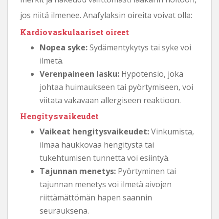
jos niitä ilmenee. Anafylaksin oireita voivat olla:
Kardiovaskulaariset oireet
Nopea syke:
Sydämentykytys tai syke voi
ilmetä.
Verenpaineen lasku:
Hypotensio, joka
johtaa huimaukseen tai pyörtymiseen, voi
viitata vakavaan allergiseen reaktioon.
Hengitysvaikeudet
Vaikeat hengitysvaikeudet:
Vinkumista,
ilmaa haukkovaa hengitystä tai
tukehtumisen tunnetta voi esiintyä.
Tajunnan menetys:
Pyörtyminen tai
tajunnan menetys voi ilmetä aivojen
riittämättömän hapen saannin
seurauksena.