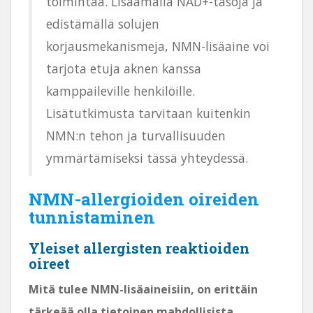
toimintaa. Lisäämällä NAD+-tasoja ja
edistämällä solujen
korjausmekanismeja, NMN-lisäaine voi
tarjota etuja aknen kanssa
kamppaileville henkilöille.
Lisätutkimusta tarvitaan kuitenkin
NMN:n tehon ja turvallisuuden
ymmärtämiseksi tässä yhteydessä.
NMN-allergioiden oireiden
tunnistaminen
Yleiset allergisten reaktioiden
oireet
Mitä tulee NMN-lisäaineisiin, on erittäin
tärkeää olla tietoinen mahdollisista