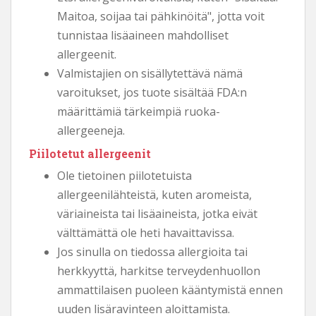
Maitoa, soijaa tai pähkinöitä", jotta voit
tunnistaa lisäaineen mahdolliset
allergeenit.
Valmistajien on sisällytettävä nämä
varoitukset, jos tuote sisältää FDA:n
määrittämiä tärkeimpiä ruoka-
allergeeneja.
Piilotetut allergeenit
Ole tietoinen piilotetuista
allergeenilähteistä, kuten aromeista,
väriaineista tai lisäaineista, jotka eivät
välttämättä ole heti havaittavissa.
Jos sinulla on tiedossa allergioita tai
herkkyyttä, harkitse terveydenhuollon
ammattilaisen puoleen kääntymistä ennen
uuden lisäravinteen aloittamista.