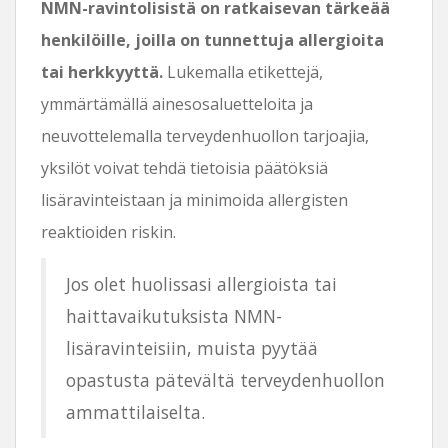
NMN-ravintolisistä on ratkaisevan tärkeää
henkilöille, joilla on tunnettuja allergioita
tai herkkyyttä.
Lukemalla etikettejä,
ymmärtämällä ainesosaluetteloita ja
neuvottelemalla terveydenhuollon tarjoajia,
yksilöt voivat tehdä tietoisia päätöksiä
lisäravinteistaan ​​ja minimoida allergisten
reaktioiden riskin.
Jos olet huolissasi allergioista tai
haittavaikutuksista NMN-
lisäravinteisiin, muista pyytää
opastusta pätevältä terveydenhuollon
ammattilaiselta.