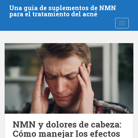
S
Una guía de suplementos de NMN
a
para el tratamiento del acné
l
NAVEGA
t
a
r
a
l
c
o
n
t
e
n
i
d
o
NMN y dolores de cabeza:
p
Cómo manejar los efectos
r
i