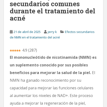
secundarios comunes
n
durante el tratamiento del
c
acné
i
p
a
21 de abril de 2025
jerry k
Efectos secundarios
l
de NMN en el tratamiento del acné
4.9
(
287
)
El mononucleótido de nicotinamida (NMN) es
un suplemento conocido por sus posibles
beneficios para mejorar la salud de la piel.
El
NMN ha ganado reconocimiento por su
capacidad para mejorar las funciones celulares
al aumentar los niveles de NAD+. Este proceso
ayuda a mejorar la regeneración de la piel,