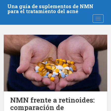
S
Una guía de suplementos de NMN
a
para el tratamiento del acné
l
NAVEGA
t
a
r
a
l
c
o
n
t
e
n
i
d
o
NMN frente a retinoides:
p
comparación de
r
i