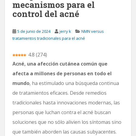
mecanismos para el
n
control del acné
c
i
p
5 de junio de 2024
jerry k
NMN versus
a
tratamientos tradicionales para el acné
l
4.8
(
274
)
Acné, una afección cutánea común que
afecta a millones de personas en todo el
mundo
, ha estimulado una búsqueda continua
de tratamientos eficaces. Desde remedios
tradicionales hasta innovaciones modernas, las
personas que luchan contra el acné buscan
soluciones que no sólo alivien los síntomas sino
que también aborden las causas subyacentes.