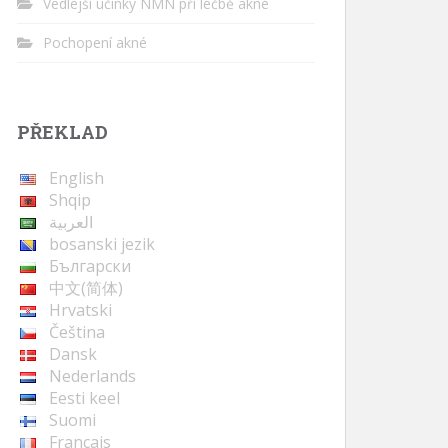
Vedlejší účinky NMN při léčbě akné
Pochopení akné
PŘEKLAD
English
Shqip
العربية
bosanski jezik
Български
中文(简体)
Hrvatski
Čeština
Dansk
Nederlands
Eesti keel
Suomi
Français