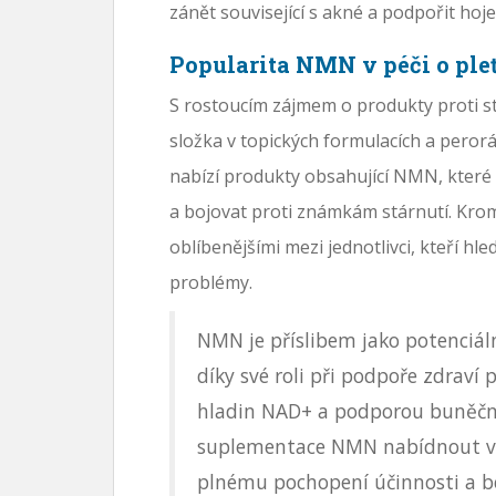
zánět související s akné a podpořit hoje
Popularita NMN v péči o ple
S rostoucím zájmem o produkty proti st
složka v topických formulacích a peror
nabízí produkty obsahující NMN, kter
a bojovat proti známkám stárnutí. Kro
oblíbenějšími mezi jednotlivci, kteří hle
problémy.
NMN je příslibem jako potenciál
díky své roli při podpoře zdrav
hladin NAD+ a podporou buněč
suplementace NMN nabídnout výh
plnému pochopení účinnosti a be