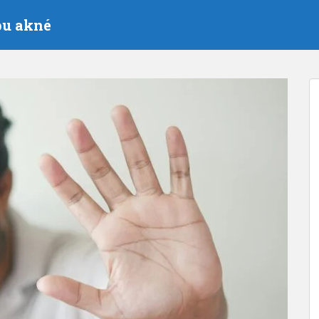
bu akné