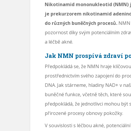
Nikotinamid mononukleotid (NMN) je 
je prekurzorem nikotinamid adenin
do různých buněčných procesů.
NMN s
pozornost díky svým potenciálním zdrav
a léčbě akné.
Jak NMN prospívá zdraví p
Předpokládá se, že NMN hraje klíčovou 
prostřednictvím svého zapojení do pr
DNA. Jak stárneme, hladiny NAD+ v naše
buněčné funkce, včetně těch, které so
předpokládá, že jednotlivci mohou být 
přirozené procesy obnovy pokožky.
V souvislosti s léčbou akné, potenciá