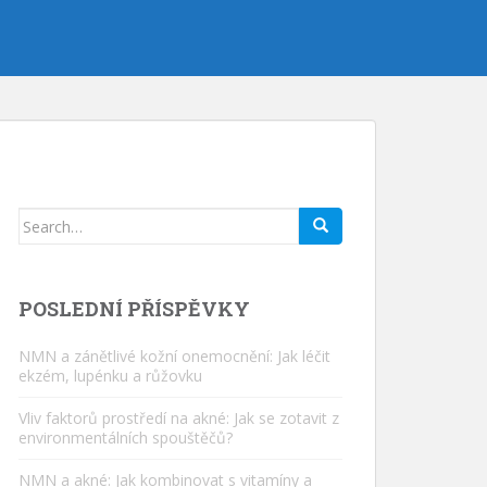
Hledat:
POSLEDNÍ PŘÍSPĚVKY
NMN a zánětlivé kožní onemocnění: Jak léčit
ekzém, lupénku a růžovku
Vliv faktorů prostředí na akné: Jak se zotavit z
environmentálních spouštěčů?
NMN a akné: Jak kombinovat s vitamíny a