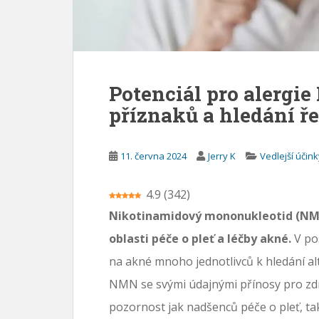
Potenciál pro alergi
příznaků a hledání ř
11. června 2024
Jerry K
Vedlejší účin
4.9
(
342
)
Nikotinamidový mononukleotid (NMN)
oblasti péče o pleť a léčby akné.
V pos
na akné mnoho jednotlivců k hledání al
NMN se svými údajnými přínosy pro zd
pozornost jak nadšenců péče o pleť, ta