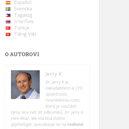
Español
Svenska
Tagalog
ภาษาไทย
Türkçe
Tiếng Việt
O AUTOROVI
Jerry K
Dr. Jerry K
je
zakladatelem a CEO
společnosti
YourWebDoc.com,
která je součástí
týmu více než 30 odborníků. Dr. Jerry K
není lékař, ale má titul
Doktor
psychologie
; specializuje se na
rodinná