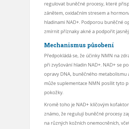
regulovat buněčné procesy, které přispí
zánětem, oxidačním stresem a hormoná
hladinami NAD+. Podporou buněčné o
zmírnit příznaky akné a podpořit jasnějš
Mechanismus působení
Předpokládá se, že účinky NMN na zdr
při zvyšování hladin NAD+. NAD+ se po
opravy DNA, buněčného metabolismu a
může suplementace NMN posílit tyto pr
pokožky.
Kromě toho je NAD+ klíčovým kofaktorem
známo, že regulují buněčné procesy zapo
na různých kožních onemocněních, včetn