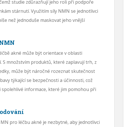
čemž studie zdůrazňují jeho roli při podpoře
kám stárnutí. Využitím síly NMN se jednotlivci
 spíše než jednoduše maskovat jeho vnější
u NMN
čbě akné může být orientace v oblasti
í. S množstvím produktů, které zaplavují trh, z
ýsledky, může být náročné rozeznat skutečnost
bavy týkající se bezpečnosti a účinnosti, což
i spolehlivé informace, které jim pomohou při
hodování
MN pro léčbu akné je nezbytné, aby jednotlivci