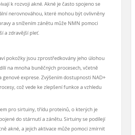
vají k rozvoji akné. Akné je často spojeno se
lní nerovnováhou, které mohou být ovlivněny
pravy a snížením zánětu může NMN pomoci
í a zdravější pleť.
aví pokožky jsou zprostředkovány jeho úlohou
dílí na mnoha buněčných procesech, včetně
 genové exprese. Zvýšením dostupnosti NAD+
ocesy, což vede ke zlepšení funkce a vzhledu
 pro sirtuiny, třídu proteinů, o kterých je
jené do stárnutí a zánětu. Sirtuiny se podílejí
ě akné, a jejich aktivace může pomoci zmírnit