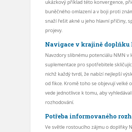
ukázkový příklad této konvergence, při
buněčného omlazení a v boji proti znám
snaží řešit akné u jeho hlavní příčiny,
projevy.
Navigace v krajině doplňk
Navzdory slibnému potenciálu NMN v lé
suplementace pro spotřebitele skličujíc
nichž každý tvrdí, že nabízí nejlepší v
od fikce. Kromě toho se objevují velké o
vede jednotlivce k tomu, aby vyhledával
rozhodování.
Potřeba informovaného roz
Ve světle rostoucího zájmu o doplňky N