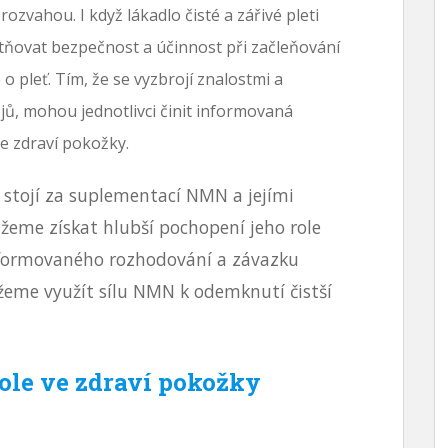
 rozvahou. I když lákadlo čisté a zářivé pleti
tňovat bezpečnost a účinnost při začleňování
 pleť. Tím, že se vyzbrojí znalostmi a
ů, mohou jednotlivci činit informovaná
ke zdraví pokožky.
 stojí za suplementací NMN a jejími
žeme získat hlubší pochopení jeho role
informovaného rozhodování a závazku
me využít sílu NMN k odemknutí čistší
ole ve zdraví pokožky