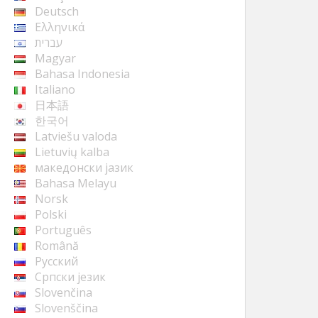
Deutsch
Ελληνικά
עברית
Magyar
Bahasa Indonesia
Italiano
日本語
한국어
Latviešu valoda
Lietuvių kalba
македонски јазик
Bahasa Melayu
Norsk
Polski
Português
Română
Русский
Cрпски језик
Slovenčina
Slovenščina