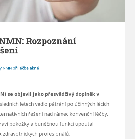
e NMN: Rozpoznání
ešení
ky NMN při léčbě akné
 se objevil jako přesvědčivý doplněk v
ledních letech vedlo pátrání po účinných lécích
ternativních řešení nad rámec konvenční léčby.
raví pokožky a buněčnou funkci upoutal
k zdravotnických profesionálů.