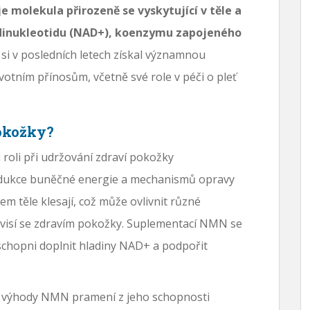
molekula přirozeně se vyskytující v těle a
dinukleotidu (NAD+), koenzymu zapojeného
i v posledních letech získal významnou
otním přínosům, včetně své role v péči o pleť
okožky?
roli při udržování zdraví pokožky
odukce buněčné energie a mechanismů opravy
m těle klesají, což může ovlivnit různé
uvisí se zdravím pokožky. Suplementací NMN se
schopni doplnit hladiny NAD+ a podpořit
lní výhody NMN pramení z jeho schopnosti