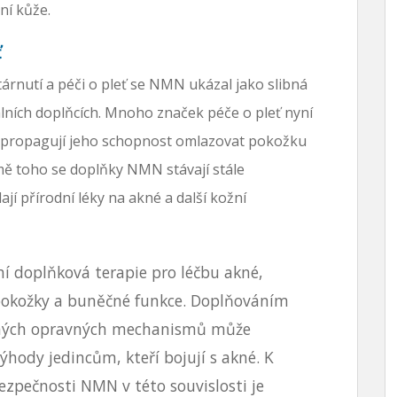
ní kůže.
ť
árnutí a péči o pleť se NMN ukázal jako slibná
álních doplňcích. Mnoho značek péče o pleť nyní
é propagují jeho schopnost omlazovat pokožku
mě toho se doplňky NMN stávají stále
dají přírodní léky na akné a další kožní
ní doplňková terapie pro léčbu akné,
í pokožky a buněčné funkce. Doplňováním
ných opravných mechanismů může
ody jedincům, kteří bojují s akné. K
zpečnosti NMN v této souvislosti je