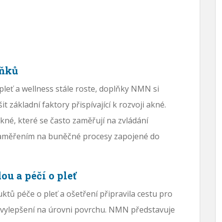
ňků
 pleť a wellness stále roste, doplňky NMN si
it základní faktory přispívající k rozvoji akné.
kné, které se často zaměřují na zvládání
aměřením na buněčné procesy zapojené do
ou a péčí o pleť
ů péče o pleť a ošetření připravila cestu pro
c vylepšení na úrovni povrchu. NMN představuje