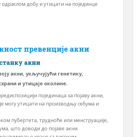
у одраслом добу и утицати на појединце
жност превенције акни
астанку акни
оју акни, укључујући генетику,
схрани и утицаје околине.
 предиспозицији појединаца за појаву акни,
је могу утицати на производњу себума и
ком пубертета, трудноће или менструације,
ма, што доводи до појаве акни.
е конзумирање хране са високим