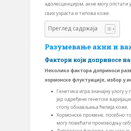
адолесценцијом, акне могу опстати 
свих узраста и типова коже.
Преглед садржаја
Разумевање акни и ва
Фактори који доприносе н
Неколико фактора доприноси разв
хормонске флуктуације, избор у и
Генетика игра значајну улогу у
јер одређене генетске варијаци
стопу обнављања ћелија коже.
Хормонске промене, посебно то
могу повећати производњу себу
Дијететски фактори, као што ј