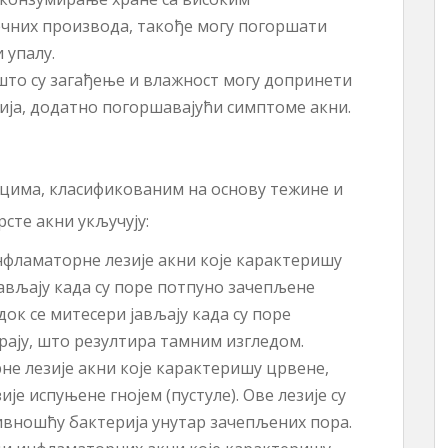
ечних производа, такође могу погоршати
 упалу.
што су загађење и влажност могу допринети
ија, додатно погоршавајући симптоме акни.
ицима, класификованим на основу тежине и
рсте акни укључују:
фламаторне лезије акни које карактеришу
јављају када су поре потпуно зачепљене
ок се митесери јављају када су поре
ају, што резултира тамним изгледом.
е лезије акни које карактеришу црвене,
је испуњене гнојем (пустуле). Ове лезије су
ивношћу бактерија унутар зачепљених пора.