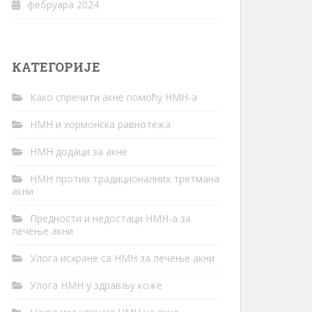
фебруара 2024
КАТЕГОРИЈЕ
Како спречити акне помоћу НМН-а
НМН и хормонска равнотежа
НМН додаци за акне
НМН против традиционалних третмана
акни
Предности и недостаци НМН-а за
лечење акни
Улога исхране са НМН за лечење акни
Улога НМН у здрављу коже