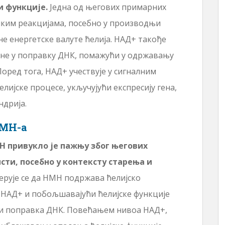
 функције.
Једна од његових примарних
чким реакцијама, посебно у производњи
е енергетске валуте ћелија. НАД+ такође
ене у поправку ДНК, помажући у одржавању
оред тога, НАД+ учествује у сигналним
лијске процесе, укључујући експресију гена,
ндрија.
НМН-а
 привукло је пажњу због његових
ти, посебно у контексту старења и
ерује се да НМН подржава ћелијско
АД+ и побољшавајући ћелијске функције
 и поправка ДНК. Повећањем нивоа НАД+,