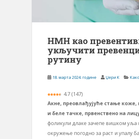
НМН као превентивн
укључити превенци
рутину
18. марта 2024. године
Џери К
Како
4.7
(
147
)
Акне, преовлађујуће стање коже,
и беле тачке, првенствено на лиц
фоликули длаке зачепе вишком уља 
окружење погодно за раст и упалу бак