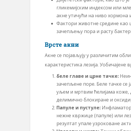
гликемијским индексом или мл
акне утичући на ниво хормона и
Фактори животне средине као 
зачепљењу пора и расту бактер
Врсте акни
Акне се појављују у различитим обл
карактеристика лезија. Уобичајене в
беле главе и црне тачке:
Неин
зачепљене поре. Беле тачке се 
уљем и мртвим ћелијама коже, д
делимично блокиране и оксидир
Папуле и пустуле:
Инфламаторн
нежне квржице (папуле) или лези
резултат упале узроковане акт