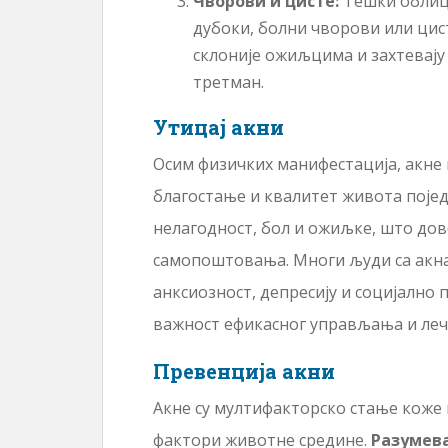
Чворови и цисте:
Тешки облиц
дубоки, болни чворови или цис
склоније ожиљцима и захтевају
третман.
Утицај акни
Осим физичких манифестација, акне 
благостање и квалитет живота појед
нелагодност, бол и ожиљке, што дово
самопоштовања. Многи људи са акна
анксиозност, депресију и социјално
важност ефикасног управљања и леч
Превенција акни
Акне су мултифакторско стање коже н
фактори животне средине.
Разумева