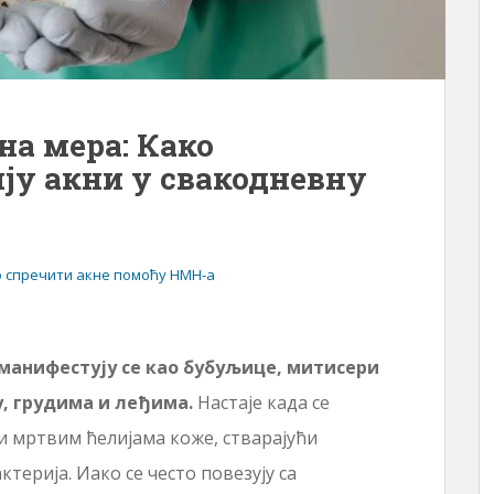
а мера: Како
ју акни у свакодневну
 спречити акне помоћу НМН-а
 манифестују се као бубуљице, митисери
у, грудима и леђима.
Настаје када се
и мртвим ћелијама коже, стварајући
терија. Иако се често повезују са