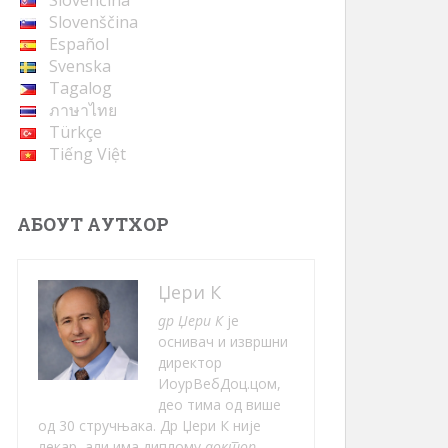
Slovenčina
Slovenščina
Español
Svenska
Tagalog
ภาษาไทย
Türkçe
Tiếng Việt
АБОУТ АУТХОР
Џери К
др Џери К
је
оснивач и извршни
директор
ИоурВебДоц.цом,
део тима од више
од 30 стручњака. Др Џери К није
лекар, али има диплому
доктор