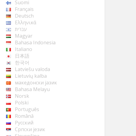
Suomi
Français
Deutsch
Ελληνικά
עברית
Magyar
Bahasa Indonesia
Italiano
日本語
한국어
Latviešu valoda
Lietuvių kalba
македонски јазик
Bahasa Melayu
Norsk
Polski
Português
Română
Русский
Cрпски језик