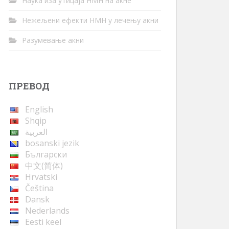
Наука иза утицаја НМН на акне
Нежељени ефекти НМН у лечењу акни
Разумевање акни
ПРЕВОД
English
Shqip
العربية
bosanski jezik
Български
中文(简体)
Hrvatski
Čeština
Dansk
Nederlands
Eesti keel