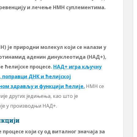
превенцију и лечење НМН суплементима.
 је природни молекул који се налази у
котинамид аденин динуклеотида (НАД+),
е ћелијске процесе.
НАД+ игра кључну
, поправци ДНК и ћелијској
ном здрављу и функцији ћелије.
НМН се
ије других једињења, као што је
ује у производњи НАД+.
нкцији
 процесе који су од виталног значаја за