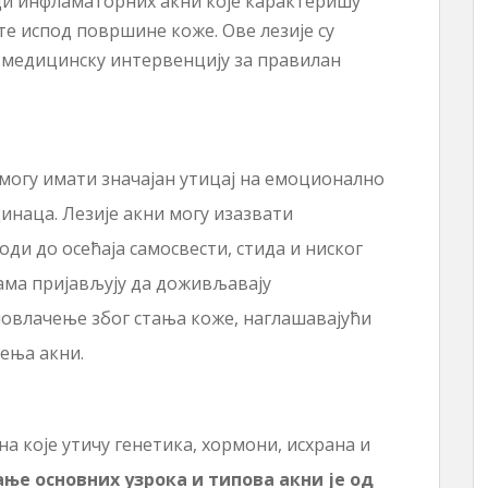
и инфламаторних акни које карактеришу
те испод површине коже. Ове лезије су
 медицинску интервенцију за правилан
могу имати значајан утицај на емоционално
инаца. Лезије акни могу изазвати
ди до осећаја самосвести, стида и ниског
ма пријављују да доживљавају
 повлачење због стања коже, наглашавајући
ења акни.
а које утичу генетика, хормони, исхрана и
ње основних узрока и типова акни је од