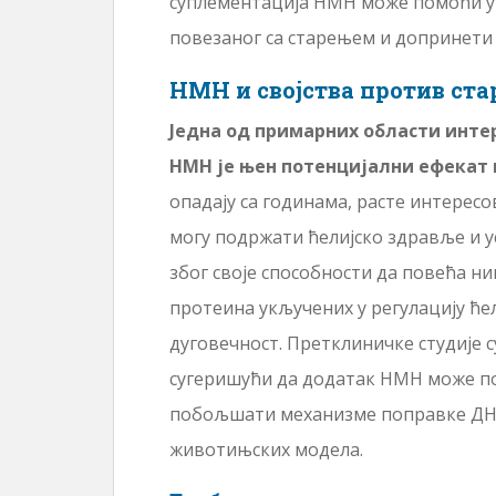
суплементација НМН може помоћи у
повезаног са старењем и допринети
НМН и својства против ст
Једна од примарних области инте
НМН је њен потенцијални ефекат 
опадају са годинама, расте интерес
могу подржати ћелијско здравље и 
због своје способности да повећа н
протеина укључених у регулацију ће
дуговечност. Претклиничке студије с
сугеришући да додатак НМН може п
побољшати механизме поправке ДНК
животињских модела.