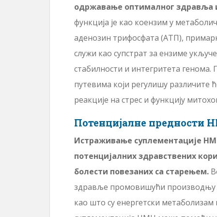
одржавање оптималног здравља и
функција је као коензим у метаболи
аденозин трифосфата (АТП), примарн
служи као супстрат за ензиме укључ
стабилности и интегритета генома. П
путевима који регулишу различите ће
реакције на стрес и функцију митохо
Потенцијалне предности 
Истраживање суплементације НМН
потенцијалних здравствених корис
болести повезаних са старењем.
В
здравље промовишући производњу Н
као што су енергетски метаболизам