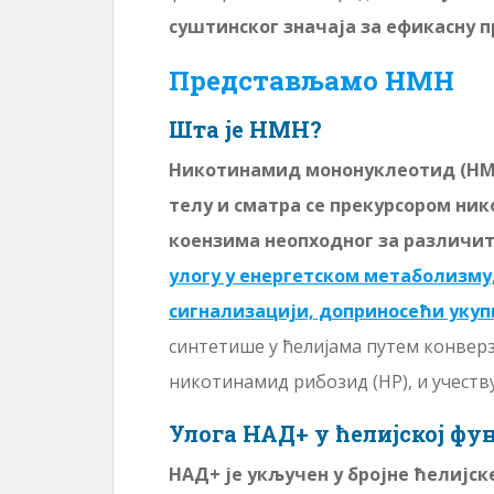
суштинског значаја за ефикасну 
Представљамо НМН
Шта је НМН?
Никотинамид мононуклеотид (НМН)
телу и сматра се прекурсором ни
коензима неопходног за различит
улогу у енергетском метаболизму
сигнализацији, доприносећи укуп
синтетише у ћелијама путем конверз
никотинамид рибозид (НР), и учеств
Улога НАД+ у ћелијској фу
НАД+ је укључен у бројне ћелијске