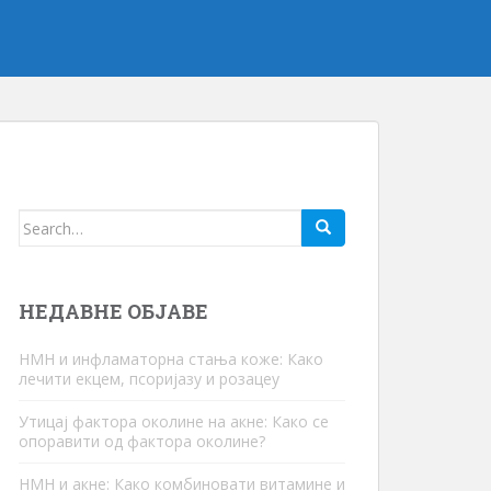
Тражити:
НЕДАВНЕ ОБЈАВЕ
НМН и инфламаторна стања коже: Како
лечити екцем, псоријазу и розацеу
Утицај фактора околине на акне: Како се
опоравити од фактора околине?
НМН и акне: Како комбиновати витамине и