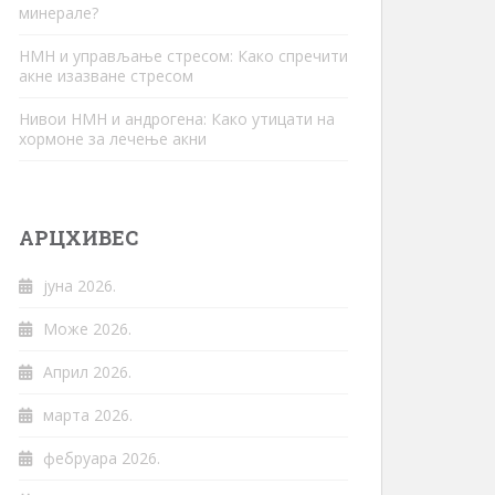
минерале?
НМН и управљање стресом: Како спречити
акне изазване стресом
Нивои НМН и андрогена: Како утицати на
хормоне за лечење акни
АРЦХИВЕС
јуна 2026.
Може 2026.
Април 2026.
марта 2026.
фебруара 2026.