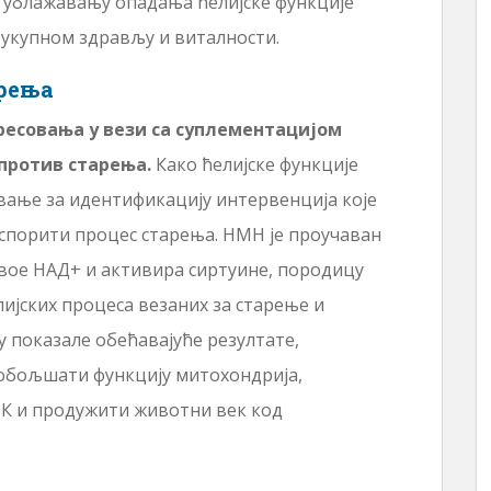
 ублажавању опадања ћелијске функције
 укупном здрављу и виталности.
арења
ресовања у вези са суплементацијом
против старења.
Како ћелијске функције
овање за идентификацију интервенција које
успорити процес старења. НМН је проучаван
ивое НАД+ и активира сиртуине, породицу
лијских процеса везаних за старење и
у показале обећавајуће резултате,
обољшати функцију митохондрија,
 и продужити животни век код