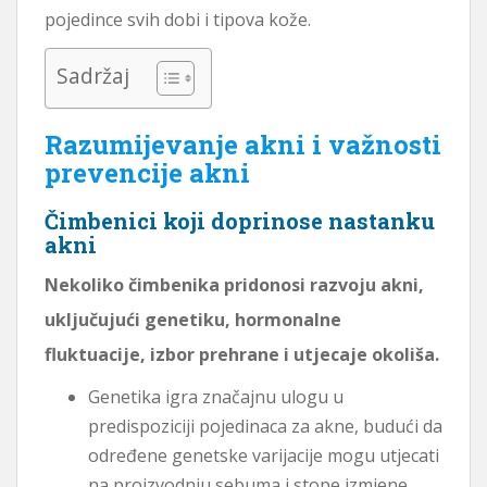
pojedince svih dobi i tipova kože.
Sadržaj
Razumijevanje akni i važnosti
prevencije akni
Čimbenici koji doprinose nastanku
akni
Nekoliko čimbenika pridonosi razvoju akni,
uključujući genetiku, hormonalne
fluktuacije, izbor prehrane i utjecaje okoliša.
Genetika igra značajnu ulogu u
predispoziciji pojedinaca za akne, budući da
određene genetske varijacije mogu utjecati
na proizvodnju sebuma i stope izmjene