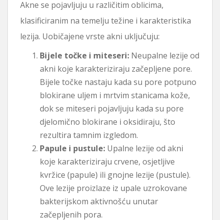
Akne se pojavljuju u različitim oblicima,
klasificiranim na temelju težine i karakteristika
lezija. Uobičajene vrste akni uključuju:
Bijele točke i miteseri:
Neupalne lezije od
akni koje karakteriziraju začepljene pore.
Bijele točke nastaju kada su pore potpuno
blokirane uljem i mrtvim stanicama kože,
dok se miteseri pojavljuju kada su pore
djelomično blokirane i oksidiraju, što
rezultira tamnim izgledom.
Papule i pustule:
Upalne lezije od akni
koje karakteriziraju crvene, osjetljive
kvržice (papule) ili gnojne lezije (pustule).
Ove lezije proizlaze iz upale uzrokovane
bakterijskom aktivnošću unutar
začepljenih pora.