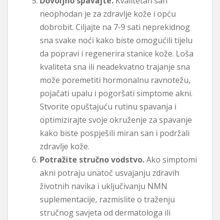
Dovoljno spavajte.
Kvalitetan san
neophodan je za zdravlje kože i opću
dobrobit. Ciljajte na 7-9 sati neprekidnog
sna svake noći kako biste omogućili tijelu
da popravi i regenerira stanice kože. Loša
kvaliteta sna ili neadekvatno trajanje sna
može poremetiti hormonalnu ravnotežu,
pojačati upalu i pogoršati simptome akni.
Stvorite opuštajuću rutinu spavanja i
optimizirajte svoje okruženje za spavanje
kako biste pospješili miran san i podržali
zdravlje kože.
Potražite stručno vodstvo.
Ako simptomi
akni potraju unatoč usvajanju zdravih
životnih navika i uključivanju NMN
suplementacije, razmislite o traženju
stručnog savjeta od dermatologa ili