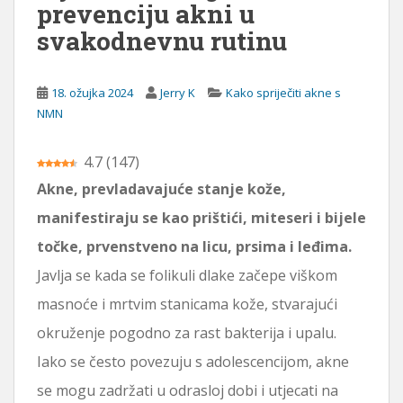
prevenciju akni u
a
svakodnevnu rutinu
j
18. ožujka 2024
Jerry K
Kako spriječiti akne s
NMN
4.7
(
147
)
Akne, prevladavajuće stanje kože,
manifestiraju se kao prištići, miteseri i bijele
točke, prvenstveno na licu, prsima i leđima.
Javlja se kada se folikuli dlake začepe viškom
masnoće i mrtvim stanicama kože, stvarajući
okruženje pogodno za rast bakterija i upalu.
Iako se često povezuju s adolescencijom, akne
se mogu zadržati u odrasloj dobi i utjecati na