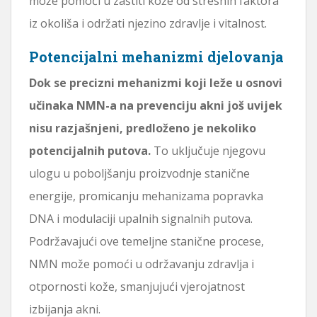
može pomoći u zaštiti kože od stresnih faktora
iz okoliša i održati njezino zdravlje i vitalnost.
Potencijalni mehanizmi djelovanja
Dok se precizni mehanizmi koji leže u osnovi
učinaka NMN-a na prevenciju akni još uvijek
nisu razjašnjeni, predloženo je nekoliko
potencijalnih putova.
To uključuje njegovu
ulogu u poboljšanju proizvodnje stanične
energije, promicanju mehanizama popravka
DNA i modulaciji upalnih signalnih putova.
Podržavajući ove temeljne stanične procese,
NMN može pomoći u održavanju zdravlja i
otpornosti kože, smanjujući vjerojatnost
izbijanja akni.