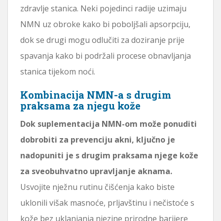
zdravlje stanica. Neki pojedinci radije uzimaju
NMN uz obroke kako bi poboljšali apsorpciju,
dok se drugi mogu odlučiti za doziranje prije
spavanja kako bi podržali procese obnavljanja
stanica tijekom noći.
Kombinacija NMN-a s drugim
praksama za njegu kože
Dok suplementacija NMN-om može ponuditi
dobrobiti za prevenciju akni, ključno je
nadopuniti je s drugim praksama njege kože
za sveobuhvatno upravljanje aknama.
Usvojite nježnu rutinu čišćenja kako biste
uklonili višak masnoće, prljavštinu i nečistoće s
kože bez uklanjanja njezine prirodne barijere