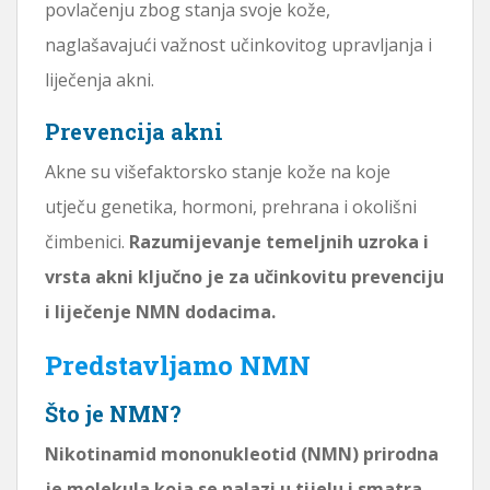
povlačenju zbog stanja svoje kože,
naglašavajući važnost učinkovitog upravljanja i
liječenja akni.
Prevencija akni
Akne su višefaktorsko stanje kože na koje
utječu genetika, hormoni, prehrana i okolišni
čimbenici.
Razumijevanje temeljnih uzroka i
vrsta akni ključno je za učinkovitu prevenciju
i liječenje NMN dodacima.
Predstavljamo NMN
Što je NMN?
Nikotinamid mononukleotid (NMN) prirodna
je molekula koja se nalazi u tijelu i smatra