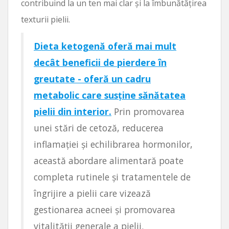
contribuind la un ten mai clar și la îmbunătățirea
texturii pielii.
Dieta ketogenă oferă mai mult
decât beneficii de pierdere în
greutate - oferă un cadru
metabolic care susține sănătatea
pielii din interior.
Prin promovarea
unei stări de cetoză, reducerea
inflamației și echilibrarea hormonilor,
această abordare alimentară poate
completa rutinele și tratamentele de
îngrijire a pielii care vizează
gestionarea acneei și promovarea
vitalității generale a pielii.