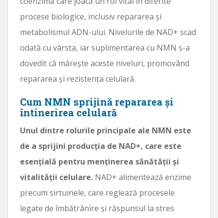
coenzimă care joacă un rol vital în diferite
procese biologice, inclusiv repararea și
metabolismul ADN-ului. Nivelurile de NAD+ scad
odată cu vârsta, iar suplimentarea cu NMN s-a
dovedit că mărește aceste niveluri, promovând
repararea și rezistența celulară.
Cum NMN sprijină repararea și
întinerirea celulară
Unul dintre rolurile principale ale NMN este
de a sprijini producția de NAD+, care este
esențială pentru menținerea sănătății și
vitalității celulare.
NAD+ alimentează enzime
precum sirtuinele, care reglează procesele
legate de îmbătrânire și răspunsul la stres