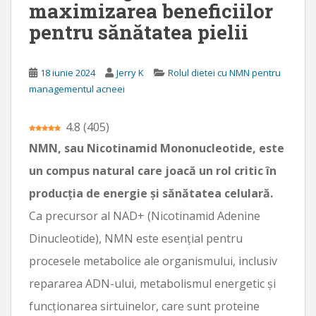
maximizarea beneficiilor
n
pentru sănătatea pielii
c
i
p
18 iunie 2024
Jerry K
Rolul dietei cu NMN pentru
a
managementul acneei
l
4.8
(
405
)
NMN, sau Nicotinamid Mononucleotide, este
un compus natural care joacă un rol critic în
producția de energie și sănătatea celulară.
Ca precursor al NAD+ (Nicotinamid Adenine
Dinucleotide), NMN este esențial pentru
procesele metabolice ale organismului, inclusiv
repararea ADN-ului, metabolismul energetic și
funcționarea sirtuinelor, care sunt proteine ​​