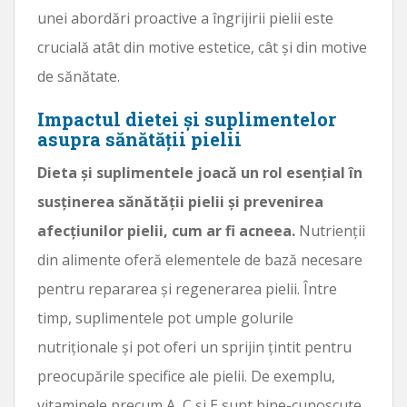
unei abordări proactive a îngrijirii pielii este
crucială atât din motive estetice, cât și din motive
de sănătate.
Impactul dietei și suplimentelor
asupra sănătății pielii
Dieta și suplimentele joacă un rol esențial în
susținerea sănătății pielii și prevenirea
afecțiunilor pielii, cum ar fi acneea.
Nutrienții
din alimente oferă elementele de bază necesare
pentru repararea și regenerarea pielii. Între
timp, suplimentele pot umple golurile
nutriționale și pot oferi un sprijin țintit pentru
preocupările specifice ale pielii. De exemplu,
vitaminele precum A, C și E sunt bine-cunoscute