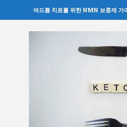
주
여드름 치료를 위한 NMN 보충제 가
요
콘
텐
츠
로
건
너
뛰
기