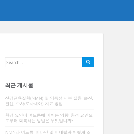
검
색:
최근 게시물
신경근육질환(NMN) 및 염증성 피부 질환: 습진,
건선, 주사(로사세아) 치료 방법
환경 요인이 여드름에 미치는 영향: 환경 요인으
로부터 회복하는 방법은 무엇입니까?
NMN과 여드름: 비타민 및 미네랄과 어떻게 조