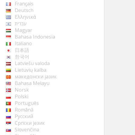
Français
Deutsch
Ελληνικά
עברית
Magyar
Bahasa Indonesia
Italiano
日本語
한국어
Latviešu valoda
Lietuvių kalba
македонски јазик
Bahasa Melayu
Norsk
Polski
Português
Română
Русский
Cрпски језик
Slovenčina