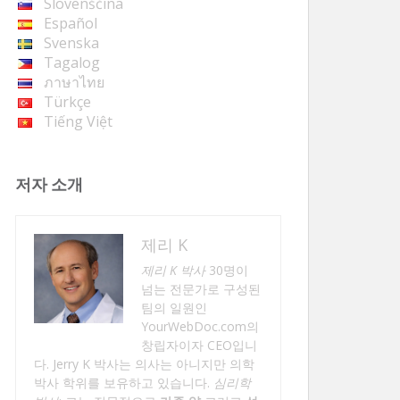
Slovenščina
Español
Svenska
Tagalog
ภาษาไทย
Türkçe
Tiếng Việt
저자 소개
제리 K
제리 K 박사
30명이
넘는 전문가로 구성된
팀의 일원인
YourWebDoc.com의
창립자이자 CEO입니
다. Jerry K 박사는 의사는 아니지만 의학
박사 학위를 보유하고 있습니다.
심리학