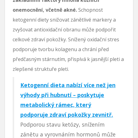
onemocnění, včetně akné.
Schopnost
ketogenní diety snižovat zánětlivé markery a
zvyšovat antioxidační obranu může podpořit
celkové zdraví pokožky. Snížený oxidační stres
podporuje tvorbu kolagenu a chrání před
předčasným stárnutím, přispívá k jasnější pleti a
zlepšené struktuře pleti.
Ketogenní dieta nabízí více než jen
výhody při hubnutí – poskytuje
metabolický rámec, který
podporuje zdraví pokožky zevnitř.
Podporou stavu ketózy, snížením
zánětu a vyrovnáním hormonů může