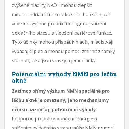
zvýšené hladiny NAD+ mohou zlepšit
mitochondriální funkci v kožních buňkách, což
vede ke zvýšené produkci kolagenu, snížení
oxidačního stresu a zlepšení bariérové ​​funkce.
Tyto účinky mohou přispět k hladší, mladistvěji
vypadající pleti a mohou pomoci zmírnit známky
stárnutí, jako jsou vrásky a jemné linky.
Potenciální výhody NMN pro léčbu
akné
Zatímco přímý výzkum NMN speciálně pro
léčbu akné je omezený, jeho mechanismy
účinku naznačují potenciální výhody.
Podporou produkce buněčné energie a
snížením oxidačního stresu může NMN pomoci