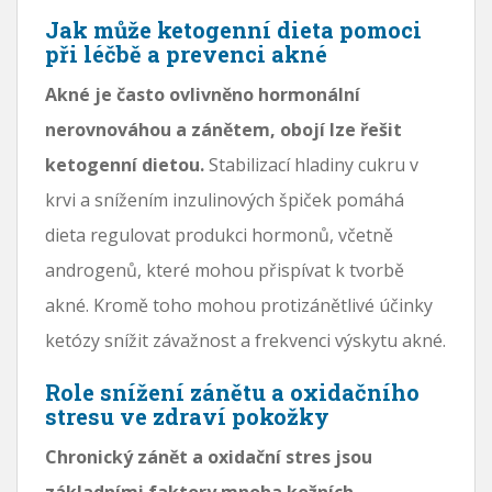
Jak může ketogenní dieta pomoci
při léčbě a prevenci akné
Akné je často ovlivněno hormonální
nerovnováhou a zánětem, obojí lze řešit
ketogenní dietou.
Stabilizací hladiny cukru v
krvi a snížením inzulinových špiček pomáhá
dieta regulovat produkci hormonů, včetně
androgenů, které mohou přispívat k tvorbě
akné. Kromě toho mohou protizánětlivé účinky
ketózy snížit závažnost a frekvenci výskytu akné.
Role snížení zánětu a oxidačního
stresu ve zdraví pokožky
Chronický zánět a oxidační stres jsou
základními faktory mnoha kožních