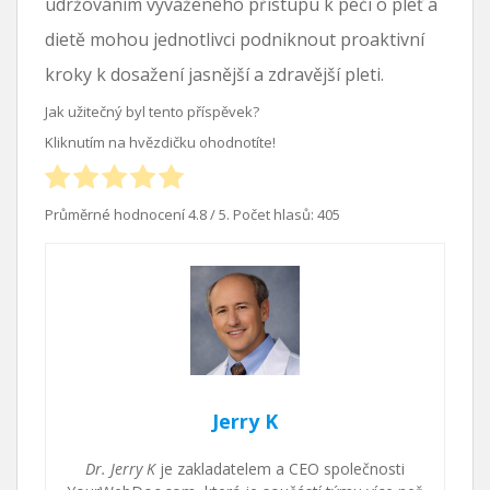
udržováním vyváženého přístupu k péči o pleť a
dietě mohou jednotlivci podniknout proaktivní
kroky k dosažení jasnější a zdravější pleti.
Jak užitečný byl tento příspěvek?
Kliknutím na hvězdičku ohodnotíte!
Průměrné hodnocení
4.8
/ 5. Počet hlasů:
405
Jerry K
Dr. Jerry K
je zakladatelem a CEO společnosti