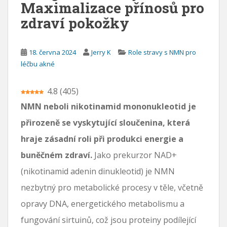
Maximalizace přínosů pro
zdraví pokožky
18. června 2024
Jerry K
Role stravy s NMN pro
léčbu akné
4.8
(
405
)
NMN neboli nikotinamid mononukleotid je
přirozeně se vyskytující sloučenina, která
hraje zásadní roli při produkci energie a
buněčném zdraví.
Jako prekurzor NAD+
(nikotinamid adenin dinukleotid) je NMN
nezbytný pro metabolické procesy v těle, včetně
opravy DNA, energetického metabolismu a
fungování sirtuinů, což jsou proteiny podílející