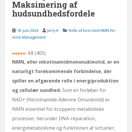
Maksimering af
d
hudsundhedsfordele
18. juni 2024
Jerry K
Rolle af kost med NMN for
Acne Management
4.8
(
405
)
NMN, eller nikotinamidmononukleotid, er en
naturligt forekommende forbindelse, der
spiller en afgørende rolle i energiproduktion
og cellulær sundhed.
Som en forløber for
NAD+ (Nicotinamide Adenine Dinucleotid) er
NMN essentiel for kroppens metaboliske
processer, herunder DNA-reparation,
energimetabolisme og funktionen af ​​sirtuiner,