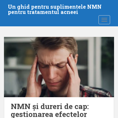
T
Un ghid pentru suplimentele NMN
r
pentru tratamentul acneei
e
COMUTA
c
i
l
a
c
o
n
ț
i
n
u
t
u
l
NMN și dureri de cap:
p
gestionarea efectelor
r
i