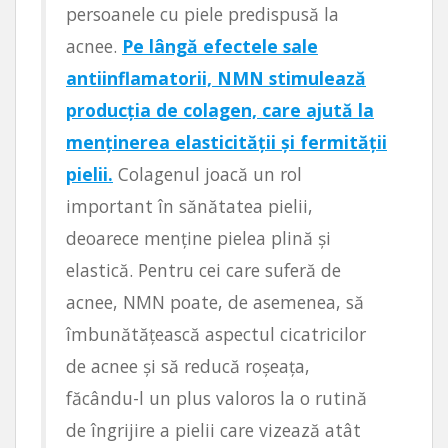
persoanele cu piele predispusă la
acnee.
Pe lângă efectele sale
antiinflamatorii, NMN stimulează
producția de colagen, care ajută la
menținerea elasticității și fermității
pielii.
Colagenul joacă un rol
important în sănătatea pielii,
deoarece menține pielea plină și
elastică. Pentru cei care suferă de
acnee, NMN poate, de asemenea, să
îmbunătățească aspectul cicatricilor
de acnee și să reducă roșeața,
făcându-l un plus valoros la o rutină
de îngrijire a pielii care vizează atât