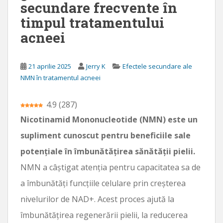
secundare frecvente în
n
timpul tratamentului
c
acneei
i
p
a
21 aprilie 2025
Jerry K
Efectele secundare ale
l
NMN în tratamentul acneei
4.9
(
287
)
Nicotinamid Mononucleotide (NMN) este un
supliment cunoscut pentru beneficiile sale
potențiale în îmbunătățirea sănătății pielii.
NMN a câștigat atenția pentru capacitatea sa de
a îmbunătăți funcțiile celulare prin creșterea
nivelurilor de NAD+. Acest proces ajută la
îmbunătățirea regenerării pielii, la reducerea