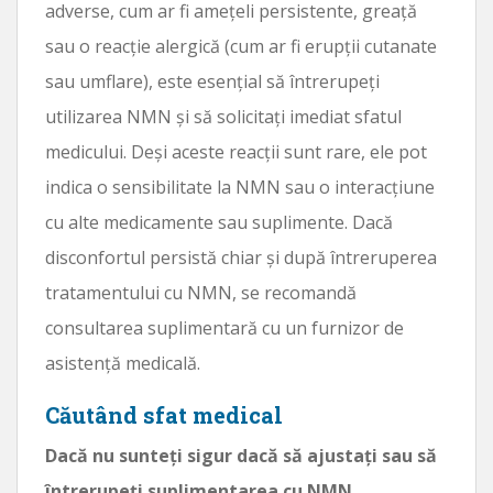
adverse, cum ar fi amețeli persistente, greață
sau o reacție alergică (cum ar fi erupții cutanate
sau umflare), este esențial să întrerupeți
utilizarea NMN și să solicitați imediat sfatul
medicului. Deși aceste reacții sunt rare, ele pot
indica o sensibilitate la NMN sau o interacțiune
cu alte medicamente sau suplimente. Dacă
disconfortul persistă chiar și după întreruperea
tratamentului cu NMN, se recomandă
consultarea suplimentară cu un furnizor de
asistență medicală.
Căutând sfat medical
Dacă nu sunteți sigur dacă să ajustați sau să
întrerupeți suplimentarea cu NMN,