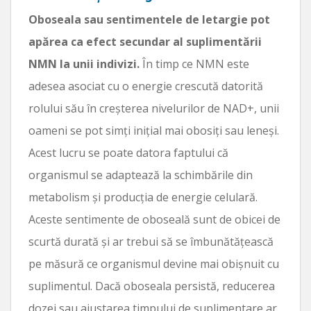
Oboseala sau sentimentele de letargie pot
apărea ca efect secundar al suplimentării
NMN la unii indivizi.
În timp ce NMN este
adesea asociat cu o energie crescută datorită
rolului său în creșterea nivelurilor de NAD+, unii
oameni se pot simți inițial mai obosiți sau leneși.
Acest lucru se poate datora faptului că
organismul se adaptează la schimbările din
metabolism și producția de energie celulară.
Aceste sentimente de oboseală sunt de obicei de
scurtă durată și ar trebui să se îmbunătățească
pe măsură ce organismul devine mai obișnuit cu
suplimentul. Dacă oboseala persistă, reducerea
dozei sau ajustarea timpului de suplimentare ar