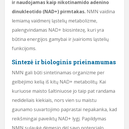
ir naudojamas kaip nikotinamido adenino
dinukleotido (NAD+) pirmtakas.
NMN vaidina
lemiamą vaidmenį ląstelių metabolizme,
palengvindamas NAD+ biosintezę, kuri yra
būtina energijos gamybai ir įvairioms ląstelių
funkcijoms.
Sintezė ir biologinis prieinamumas
NMN gali būti sintetinamas organizme per
gelbėjimo kelią iš kitų NAD+ metabolitų. Kai
kuriuose maisto šaltiniuose jo taip pat randama
nedideliais kiekiais, nors vien su maistu
gaunamo suvartojimo paprastai nepakanka, kad
reikšmingai paveiktų NAD+ lygį. Papildymas
NMN sulaukė dėmesio dėl savo potencialo