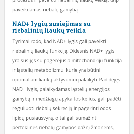
paveikdamas riebalų gamybą.
NAD+ lygių susiejimas su
riebalinių liaukų veikla
Tyrimai rodo, kad NAD+ lygis gali paveikti
riebalinių liaukų funkciją. Didesnis NAD+ lygis
yra susijęs su pagerėjusia mitochondrijų funkcija
ir ląstelių metabolizmu, kurie yra būtini
optimaliam liaukų aktyvumui palaikyti. Padidėjęs
NAD+ lygis, palaikydamas ląstelių energijos
gamybą ir medžiagų apykaitos kelius, gali padėti
reguliuoti riebalų sekreciją ir pagerinti odos
lipidų pusiausvyrą, o tai gali sumažinti
perteklinės riebalų gamybos dažnį žmonėms,