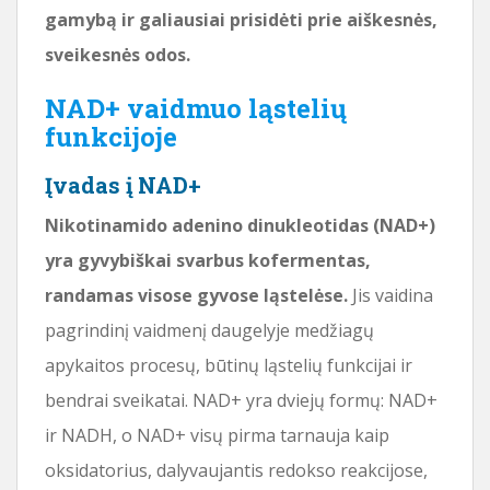
gamybą ir galiausiai prisidėti prie aiškesnės,
sveikesnės odos.
NAD+ vaidmuo ląstelių
funkcijoje
Įvadas į NAD+
Nikotinamido adenino dinukleotidas (NAD+)
yra gyvybiškai svarbus kofermentas,
randamas visose gyvose ląstelėse.
Jis vaidina
pagrindinį vaidmenį daugelyje medžiagų
apykaitos procesų, būtinų ląstelių funkcijai ir
bendrai sveikatai. NAD+ yra dviejų formų: NAD+
ir NADH, o NAD+ visų pirma tarnauja kaip
oksidatorius, dalyvaujantis redokso reakcijose,