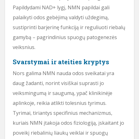
Papildydami NAD+ lygį, NMN papildai gali
palaikyti odos gebėjimą valdyti uždegimą,
sustiprinti barjerinę funkciją ir reguliuoti riebalų
gamybą – pagrindinius spuogų patogenezės
veiksnius.
Svarstymai ir ateities kryptys
Nors galima NMN nauda odos sveikatai yra
daug žadanti, norint visiškai suprasti jo
veiksmingumą ir saugumą, ypač klinikinėje
aplinkoje, reikia atlikti tolesnius tyrimus.
Tyrimai, tiriantys specifinius mechanizmus,
kuriais NMN įtakoja odos fiziologiją, įskaitant jo
poveikį riebalinių liaukų veiklai ir spuogų