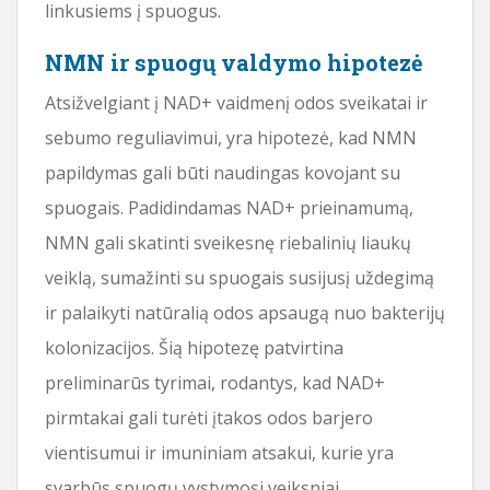
linkusiems į spuogus.
NMN ir spuogų valdymo hipotezė
Atsižvelgiant į NAD+ vaidmenį odos sveikatai ir
sebumo reguliavimui, yra hipotezė, kad NMN
papildymas gali būti naudingas kovojant su
spuogais. Padidindamas NAD+ prieinamumą,
NMN gali skatinti sveikesnę riebalinių liaukų
veiklą, sumažinti su spuogais susijusį uždegimą
ir palaikyti natūralią odos apsaugą nuo bakterijų
kolonizacijos. Šią hipotezę patvirtina
preliminarūs tyrimai, rodantys, kad NAD+
pirmtakai gali turėti įtakos odos barjero
vientisumui ir imuniniam atsakui, kurie yra
svarbūs spuogų vystymosi veiksniai.