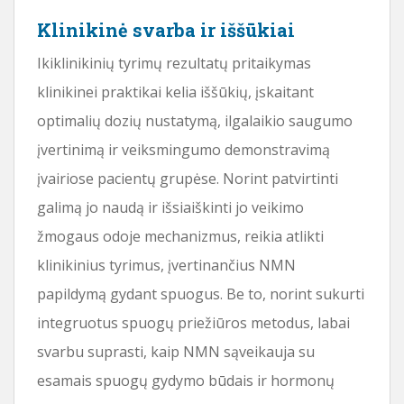
Klinikinė svarba ir iššūkiai
Ikiklinikinių tyrimų rezultatų pritaikymas
klinikinei praktikai kelia iššūkių, įskaitant
optimalių dozių nustatymą, ilgalaikio saugumo
įvertinimą ir veiksmingumo demonstravimą
įvairiose pacientų grupėse. Norint patvirtinti
galimą jo naudą ir išsiaiškinti jo veikimo
žmogaus odoje mechanizmus, reikia atlikti
klinikinius tyrimus, įvertinančius NMN
papildymą gydant spuogus. Be to, norint sukurti
integruotus spuogų priežiūros metodus, labai
svarbu suprasti, kaip NMN sąveikauja su
esamais spuogų gydymo būdais ir hormonų