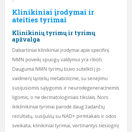
Klinikiniai įrodymai ir
ateities tyrimai
Klinikinių tyrimų ir tyrimų
apžvalga
Dabartiniai klinikiniai įrodymai apie specifinį
NMN poveikį spuogų valdymui yra riboti.
Dauguma NMN tyrimų buvo sutelkti į jo
vaidmenį ląstelių metabolizme, su senėjimu
susijusiomis sąlygomis ir neurodegeneracinėmis
ligomis, o ne dermatologiniais tikslais. Nors
ikiklinikiniai tyrimai parodė daug žadančių
rezultatų, susijusių su NAD+ pirmtakais ir odos
sveikata, klinikiniai tyrimai, vertinantys tiesioginį