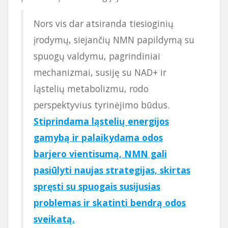
Nors vis dar atsiranda tiesioginių
įrodymų, siejančių NMN papildymą su
spuogų valdymu, pagrindiniai
mechanizmai, susiję su NAD+ ir
ląstelių metabolizmu, rodo
perspektyvius tyrinėjimo būdus.
Stiprindama ląstelių energijos
gamybą ir palaikydama odos
barjero vientisumą, NMN gali
pasiūlyti naujas strategijas, skirtas
spręsti su spuogais susijusias
problemas ir skatinti bendrą odos
sveikatą.