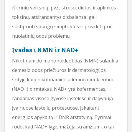
išorinių veiksnių, pvz., streso, dietos ir aplinkos
toksinų, atsirandantys disbalansai gali
sustiprinti spuogų simptomus ir prisidėti prie
nuolatinių odos problemų.
Įvadas į NMN ir NAD+
Nikotinamido mononukleotidas (NMN) sulaukia
dėmesio odos priežiūros ir dermatologijos
srityje kaip nikotinamido adenino dinukleotido
(NAD+) pirmtakas. NAD+ yra kofermentas,
randamas visose gyvose ląstelėse ir dalyvauja
įvairiuose ląstelių procesuose, įskaitant
energijos apykaitą ir DNR atstatymą. Tyrimai
rodo, kad NAD+ lygis mažėja su amžiumi, o tai