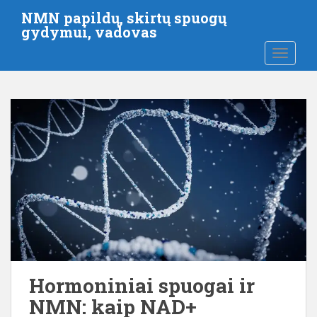
P
NMN papildų, skirtų spuogų
e
gydymui, vadovas
r
PERJUN
e
i
t
i
p
r
i
e
p
a
g
r
i
n
Hormoniniai spuogai ir
d
NMN: kaip NAD+
i
n