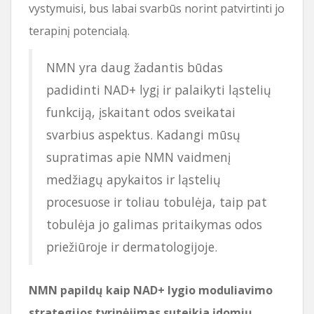
vystymuisi, bus labai svarbūs norint patvirtinti jo
terapinį potencialą.
NMN yra daug žadantis būdas
padidinti NAD+ lygį ir palaikyti ląstelių
funkciją, įskaitant odos sveikatai
svarbius aspektus. Kadangi mūsų
supratimas apie NMN vaidmenį
medžiagų apykaitos ir ląstelių
procesuose ir toliau tobulėja, taip pat
tobulėja jo galimas pritaikymas odos
priežiūroje ir dermatologijoje.
NMN papildų kaip NAD+ lygio moduliavimo
strategijos tyrinėjimas suteikia įdomių