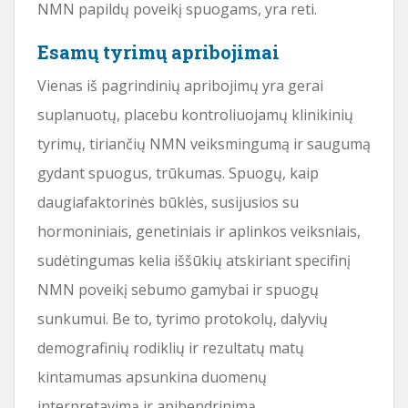
NMN papildų poveikį spuogams, yra reti.
Esamų tyrimų apribojimai
Vienas iš pagrindinių apribojimų yra gerai
suplanuotų, placebu kontroliuojamų klinikinių
tyrimų, tiriančių NMN veiksmingumą ir saugumą
gydant spuogus, trūkumas. Spuogų, kaip
daugiafaktorinės būklės, susijusios su
hormoniniais, genetiniais ir aplinkos veiksniais,
sudėtingumas kelia iššūkių atskiriant specifinį
NMN poveikį sebumo gamybai ir spuogų
sunkumui. Be to, tyrimo protokolų, dalyvių
demografinių rodiklių ir rezultatų matų
kintamumas apsunkina duomenų
interpretavimą ir apibendrinimą.