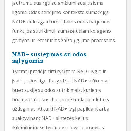
jautrumu susirgti su amžiumi susijusioms
ligoms. Odos senėjimo kontekste sumažėjęs
NAD+ kiekis gali turėti įtakos odos barjerinės
funkcijos sutrikimui, sumažėjusiam kolageno
gamybai ir lėtesniems žaizdų gijimo procesams.
NAD+ susiejimas su odos
sąlygomis
Tyrimai pradėjo tirti ryšį tarp NAD+ lygio ir
įvairių odos ligų. Pavyzdžiui, NAD+ trūkumai
buvo susiję su odos sutrikimais, kuriems
būdinga sutrikusi barjerinė funkcija ir lėtinis
uždegimas. Atkurti NAD+ lygį papildant arba
suaktyvinant NAD+ sintezės kelius
ikiklinikiniuose tyrimuose buvo parodytas