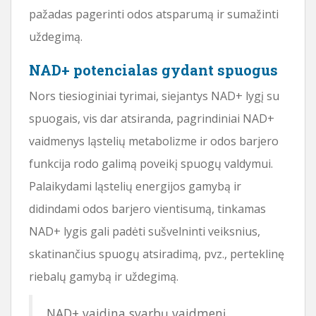
pažadas pagerinti odos atsparumą ir sumažinti
uždegimą.
NAD+ potencialas gydant spuogus
Nors tiesioginiai tyrimai, siejantys NAD+ lygį su
spuogais, vis dar atsiranda, pagrindiniai NAD+
vaidmenys ląstelių metabolizme ir odos barjero
funkcija rodo galimą poveikį spuogų valdymui.
Palaikydami ląstelių energijos gamybą ir
didindami odos barjero vientisumą, tinkamas
NAD+ lygis gali padėti sušvelninti veiksnius,
skatinančius spuogų atsiradimą, pvz., perteklinę
riebalų gamybą ir uždegimą.
NAD+ vaidina svarbų vaidmenį