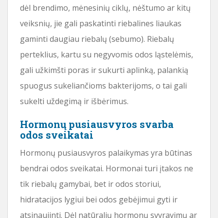
dėl brendimo, mėnesinių ciklų, nėštumo ar kitų
veiksnių, jie gali paskatinti riebalines liaukas
gaminti daugiau riebalų (sebumo). Riebalų
perteklius, kartu su negyvomis odos ląstelėmis,
gali užkimšti poras ir sukurti aplinką, palankią
spuogus sukeliančioms bakterijoms, o tai gali
sukelti uždegimą ir išbėrimus.
Hormonų pusiausvyros svarba
odos sveikatai
Hormonų pusiausvyros palaikymas yra būtinas
bendrai odos sveikatai. Hormonai turi įtakos ne
tik riebalų gamybai, bet ir odos storiui,
hidratacijos lygiui bei odos gebėjimui gyti ir
atsinaujinti. Dėl natūralių hormonų svyravimų ar