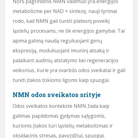
Nors pagrindinis NMN vaidmuo yra energijos
metabolizme per NAD + sintezę, nauji tyrimai
rodo, kad NMN gali turėti platesnį poveikį
ląstelių procesams, ne tik energijos gamybai. Tai
apima galimą naudą reguliuojant genų
ekspresiją, moduliuojant imuninį atsaką ir
palaikant audinių atstatymo bei regeneracijos
veiksnius, kurie yra svarbūs odos sveikatai ir gali
turėti įtakos tokioms ligoms kaip spuogai.
NMN odos sveikatos srityje
Odos sveikatos kontekste NMN žada kaip
galimas papildomas gydymas sąlygomis,
kurioms įtakos turi ląstelių metabolizmas ir
oksidacinis stresas, pavyzdžiui, spuogai.