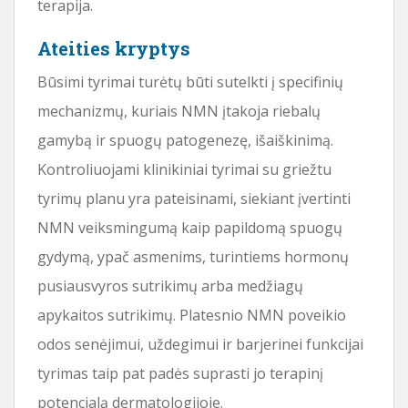
terapija.
Ateities kryptys
Būsimi tyrimai turėtų būti sutelkti į specifinių
mechanizmų, kuriais NMN įtakoja riebalų
gamybą ir spuogų patogenezę, išaiškinimą.
Kontroliuojami klinikiniai tyrimai su griežtu
tyrimų planu yra pateisinami, siekiant įvertinti
NMN veiksmingumą kaip papildomą spuogų
gydymą, ypač asmenims, turintiems hormonų
pusiausvyros sutrikimų arba medžiagų
apykaitos sutrikimų. Platesnio NMN poveikio
odos senėjimui, uždegimui ir barjerinei funkcijai
tyrimas taip pat padės suprasti jo terapinį
potencialą dermatologijoje.