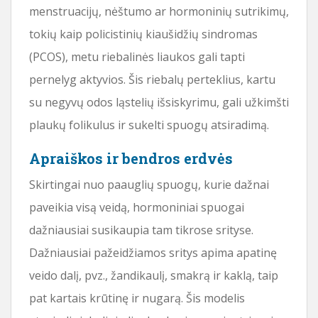
menstruacijų, nėštumo ar hormoninių sutrikimų,
tokių kaip policistinių kiaušidžių sindromas
(PCOS), metu riebalinės liaukos gali tapti
pernelyg aktyvios. Šis riebalų perteklius, kartu
su negyvų odos ląstelių išsiskyrimu, gali užkimšti
plaukų folikulus ir sukelti spuogų atsiradimą.
Apraiškos ir bendros erdvės
Skirtingai nuo paauglių spuogų, kurie dažnai
paveikia visą veidą, hormoniniai spuogai
dažniausiai susikaupia tam tikrose srityse.
Dažniausiai pažeidžiamos sritys apima apatinę
veido dalį, pvz., žandikaulį, smakrą ir kaklą, taip
pat kartais krūtinę ir nugarą. Šis modelis