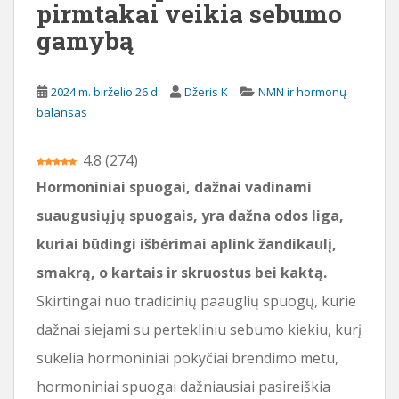
pirmtakai veikia sebumo
i
gamybą
o
t
u
2024 m. birželio 26 d
Džeris K
NMN ir hormonų
r
balansas
i
n
4.8
(
274
)
i
o
Hormoniniai spuogai, dažnai vadinami
suaugusiųjų spuogais, yra dažna odos liga,
kuriai būdingi išbėrimai aplink žandikaulį,
smakrą, o kartais ir skruostus bei kaktą.
Skirtingai nuo tradicinių paauglių spuogų, kurie
dažnai siejami su pertekliniu sebumo kiekiu, kurį
sukelia hormoniniai pokyčiai brendimo metu,
hormoniniai spuogai dažniausiai pasireiškia