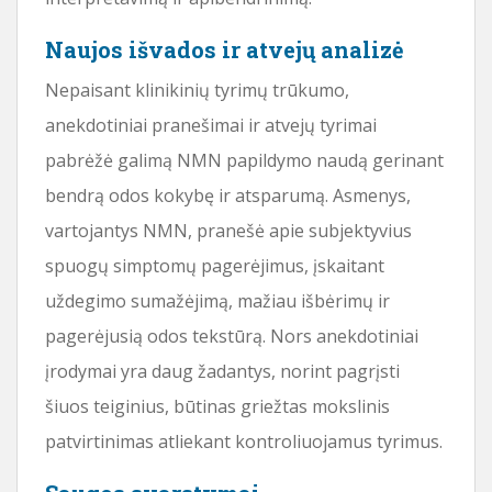
Naujos išvados ir atvejų analizė
Nepaisant klinikinių tyrimų trūkumo,
anekdotiniai pranešimai ir atvejų tyrimai
pabrėžė galimą NMN papildymo naudą gerinant
bendrą odos kokybę ir atsparumą. Asmenys,
vartojantys NMN, pranešė apie subjektyvius
spuogų simptomų pagerėjimus, įskaitant
uždegimo sumažėjimą, mažiau išbėrimų ir
pagerėjusią odos tekstūrą. Nors anekdotiniai
įrodymai yra daug žadantys, norint pagrįsti
šiuos teiginius, būtinas griežtas mokslinis
patvirtinimas atliekant kontroliuojamus tyrimus.