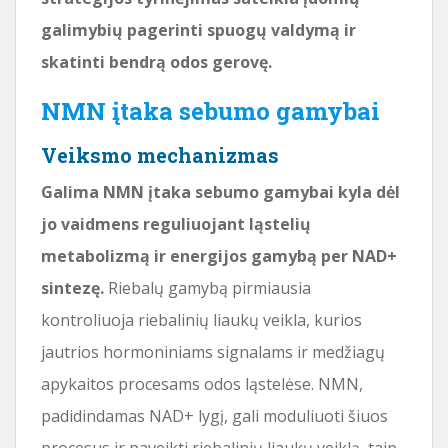
galimybių pagerinti spuogų valdymą ir
skatinti bendrą odos gerovę.
NMN įtaka sebumo gamybai
Veiksmo mechanizmas
Galima NMN įtaka sebumo gamybai kyla dėl
jo vaidmens reguliuojant ląstelių
metabolizmą ir energijos gamybą per NAD+
sintezę.
Riebalų gamybą pirmiausia
kontroliuoja riebalinių liaukų veikla, kurios
jautrios hormoniniams signalams ir medžiagų
apykaitos procesams odos ląstelėse. NMN,
padidindamas NAD+ lygį, gali moduliuoti šiuos
procesus ir paveikti riebalinių liaukų veiklą, taip