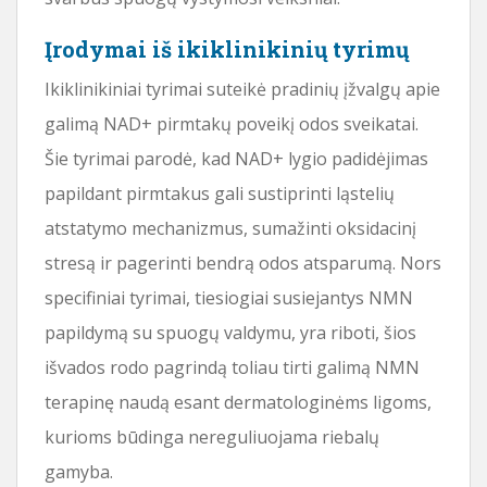
Įrodymai iš ikiklinikinių tyrimų
Ikiklinikiniai tyrimai suteikė pradinių įžvalgų apie
galimą NAD+ pirmtakų poveikį odos sveikatai.
Šie tyrimai parodė, kad NAD+ lygio padidėjimas
papildant pirmtakus gali sustiprinti ląstelių
atstatymo mechanizmus, sumažinti oksidacinį
stresą ir pagerinti bendrą odos atsparumą. Nors
specifiniai tyrimai, tiesiogiai susiejantys NMN
papildymą su spuogų valdymu, yra riboti, šios
išvados rodo pagrindą toliau tirti galimą NMN
terapinę naudą esant dermatologinėms ligoms,
kurioms būdinga nereguliuojama riebalų
gamyba.