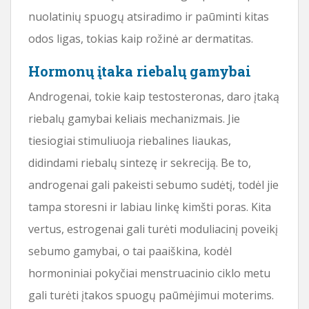
nuolatinių spuogų atsiradimo ir paūminti kitas
odos ligas, tokias kaip rožinė ar dermatitas.
Hormonų įtaka riebalų gamybai
Androgenai, tokie kaip testosteronas, daro įtaką
riebalų gamybai keliais mechanizmais. Jie
tiesiogiai stimuliuoja riebalines liaukas,
didindami riebalų sintezę ir sekreciją. Be to,
androgenai gali pakeisti sebumo sudėtį, todėl jie
tampa storesni ir labiau linkę kimšti poras. Kita
vertus, estrogenai gali turėti moduliacinį poveikį
sebumo gamybai, o tai paaiškina, kodėl
hormoniniai pokyčiai menstruacinio ciklo metu
gali turėti įtakos spuogų paūmėjimui moterims.