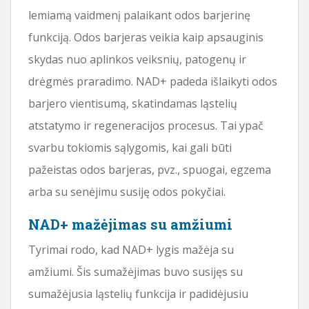
lemiamą vaidmenį palaikant odos barjerinę
funkciją. Odos barjeras veikia kaip apsauginis
skydas nuo aplinkos veiksnių, patogenų ir
drėgmės praradimo. NAD+ padeda išlaikyti odos
barjero vientisumą, skatindamas ląstelių
atstatymo ir regeneracijos procesus. Tai ypač
svarbu tokiomis sąlygomis, kai gali būti
pažeistas odos barjeras, pvz., spuogai, egzema
arba su senėjimu susiję odos pokyčiai.
NAD+ mažėjimas su amžiumi
Tyrimai rodo, kad NAD+ lygis mažėja su
amžiumi. Šis sumažėjimas buvo susijęs su
sumažėjusia ląstelių funkcija ir padidėjusiu