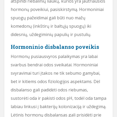
atspindi riebalinių liaukų, kurios yra jautriausios
hormonų poveikiui, pasiskirstymą. Hormoniniai
spuogų pažeidimai gali būti nuo mažų
komedonų (inkštirų ir baltųjų spuogų) iki
didesnių, uždegiminių papulių ir pustulių.
Hormoninio disbalanso poveikis
Hormonų pusiausvyros palaikymas yra labai
svarbus bendrai odos sveikatai. Hormoniniai
svyravimai turi įtakos ne tik sebumo gamybai,
bet ir kitiems odos fiziologijos aspektams. Dėl
disbalanso gali padidėti odos riebumas,
sustorėti oda ir pakisti odos pH, todėl oda tampa
labiau linkusi į bakterijų kolonizaciją ir uždegimą.
Lėtinis hormonų disbalansas gali prisidėti prie