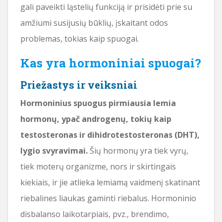
gali paveikti ląstelių funkciją ir prisidėti prie su
amžiumi susijusių būklių, įskaitant odos
problemas, tokias kaip spuogai.
Kas yra hormoniniai spuogai?
Priežastys ir veiksniai
Hormoninius spuogus pirmiausia lemia
hormonų, ypač androgenų, tokių kaip
testosteronas ir dihidrotestosteronas (DHT),
lygio svyravimai.
Šių hormonų yra tiek vyrų,
tiek moterų organizme, nors ir skirtingais
kiekiais, ir jie atlieka lemiamą vaidmenį skatinant
riebalines liaukas gaminti riebalus. Hormoninio
disbalanso laikotarpiais, pvz., brendimo,