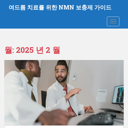
주
여드름 치료를 위한 NMN 보충제 가이드
요
콘
탐색 전
텐
츠
로
건
월:
2025 년 2 월
너
뛰
기