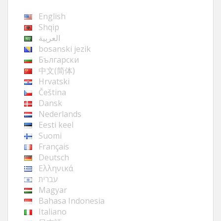
English
Shqip
العربية
bosanski jezik
Български
中文(简体)
Hrvatski
Čeština
Dansk
Nederlands
Eesti keel
Suomi
Français
Deutsch
Ελληνικά
עברית
Magyar
Bahasa Indonesia
Italiano