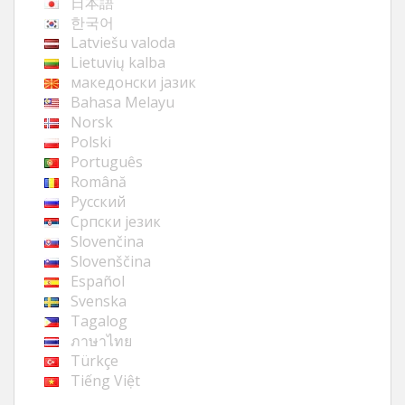
日本語
한국어
Latviešu valoda
Lietuvių kalba
македонски јазик
Bahasa Melayu
Norsk
Polski
Português
Română
Русский
Cрпски језик
Slovenčina
Slovenščina
Español
Svenska
Tagalog
ภาษาไทย
Türkçe
Tiếng Việt