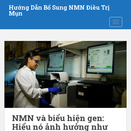
C
Hướng Dẫn Bổ Sung NMN Điều Trị
h
Mụn
u
CHUYỂN
y
ể
n
đ
ế
n
n
ộ
i
d
u
n
g
c
NMN và biểu hiện gen:
h
Hiểu nó ảnh hưởng như
í
n