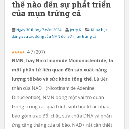
thế nào đến sự phát triển
h
của mụn trứng cá
Ngày 30 tháng 7 năm 2024
Jerry K
Khoa học
đằng sau tác động của NMN đối với mụn trứng cá
4,7
(
207
)
NMN, hay Nicotinamide Mononucleotide, là
một phân tử liên quan đến sản xuất năng
lượng tế bào và sức khỏe tổng thể.
Là tiền
thân của NAD+ (Nicotinamide Adenine
Dinucleotide), NMN đóng một vai trò quan
trọng trong các quá trình sinh học khác nhau,
bao gồm trao đổi chất, sửa chữa DNA và phản
ứng căng thẳng của tế bào. NAD+ rất cần thiết