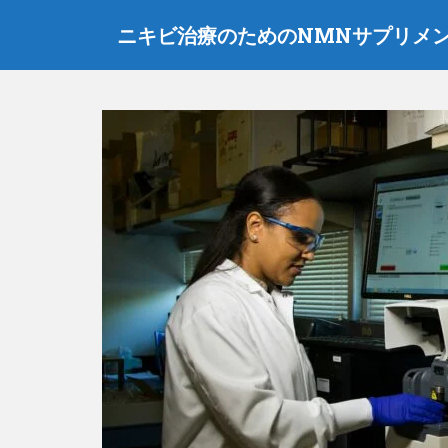
メ
ニキビ治療のためのNMNサプリメ
イ
ン
コ
ン
テ
ン
ツ
に
ス
キ
ッ
プ