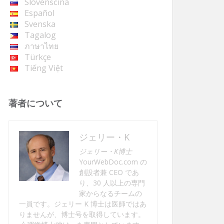
Slovenščina
Español
Svenska
Tagalog
ภาษาไทย
Türkçe
Tiếng Việt
著者について
ジェリー・K
ジェリー・K博士
YourWebDoc.com の
創設者兼 CEO であ
り、30 人以上の専門
家からなるチームの
一員です。ジェリー K 博士は医師ではあ
りませんが、博士号を取得しています。