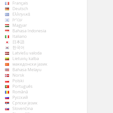
Français
Deutsch
Ελληνικά
עברית
Magyar
Bahasa Indonesia
Italiano
日本語
한국어
Latviešu valoda
Lietuvių kalba
македонски јазик
Bahasa Melayu
Norsk
Polski
Português
Română
Русский
Cрпски језик
Slovenčina