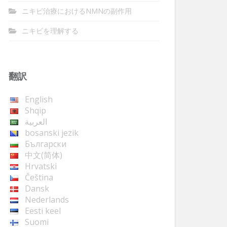
ニキビ治療におけるNMNの副作用
ニキビを理解する
翻訳
English
Shqip
العربية
bosanski jezik
Български
中文(简体)
Hrvatski
Čeština
Dansk
Nederlands
Eesti keel
Suomi