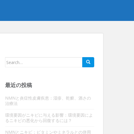
検
索
す
る：
最近の投稿
NMNと炎症性皮膚疾患：湿疹、乾癬、酒さの
治療法
環境要因がニキビに与える影響：環境要因によ
るニキビの悪化から回復するには？
NMNとニキビ：ビタミンやミネラルとの併用