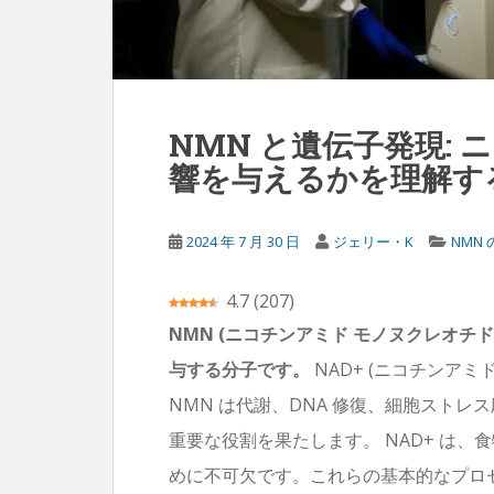
NMN と遺伝子発現:
響を与えるかを理解す
2024 年 7 月 30 日
ジェリー・K
NMN
4.7
(
207
)
NMN (ニコチンアミド モノヌクレオチ
与する分子です。
NAD+ (ニコチンアミ
NMN は代謝、DNA 修復、細胞スト
重要な役割を果たします。 NAD+ は
めに不可欠です。これらの基本的なプロセ