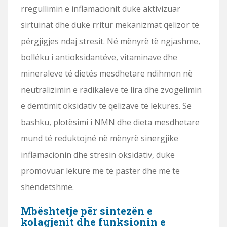
rregullimin e inflamacionit duke aktivizuar
sirtuinat dhe duke rritur mekanizmat qelizor të
përgjigjes ndaj stresit. Në mënyrë të ngjashme,
bollëku i antioksidantëve, vitaminave dhe
mineraleve të dietës mesdhetare ndihmon në
neutralizimin e radikaleve të lira dhe zvogëlimin
e dëmtimit oksidativ të qelizave të lëkurës. Së
bashku, plotësimi i NMN dhe dieta mesdhetare
mund të reduktojnë në mënyrë sinergjike
inflamacionin dhe stresin oksidativ, duke
promovuar lëkurë më të pastër dhe më të
shëndetshme.
Mbështetje për sintezën e
kolagjenit dhe funksionin e