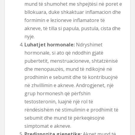
mund të shumohet me shpejtësi në poret e
bllokuara, duke shkaktuar inflamacion dhe
formimin e lezioneve inflamatore të
akneve, të tilla si papula, pustula, cista dhe
nyje.
Luhatjet hormonale:
Ndryshimet
hormonale, si ato që ndodhin gjatë
pubertetit, menstruacioneve, shtatzënisë
dhe menopauzës, mund të ndikojnë në
prodhimin e sebumit dhe të kontribuojnë
në zhvillimin e akneve. Androgjenet, një
grup hormonesh që përfshin
testosteronin, luajnë një rol të
rëndësishëm në stimulimin e prodhimit të
sebumit dhe mund të përkeqësojnë
simptomat e akneve.
Predispozita gjenetike:
Aknet mund të