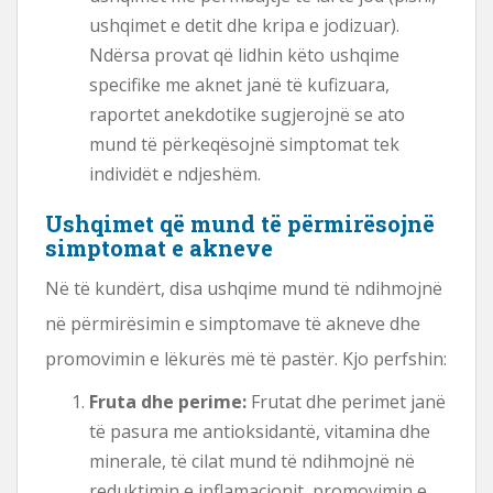
ushqimet e detit dhe kripa e jodizuar).
Ndërsa provat që lidhin këto ushqime
specifike me aknet janë të kufizuara,
raportet anekdotike sugjerojnë se ato
mund të përkeqësojnë simptomat tek
individët e ndjeshëm.
Ushqimet që mund të përmirësojnë
simptomat e akneve
Në të kundërt, disa ushqime mund të ndihmojnë
në përmirësimin e simptomave të akneve dhe
promovimin e lëkurës më të pastër. Kjo perfshin:
Fruta dhe perime:
Frutat dhe perimet janë
të pasura me antioksidantë, vitamina dhe
minerale, të cilat mund të ndihmojnë në
reduktimin e inflamacionit, promovimin e