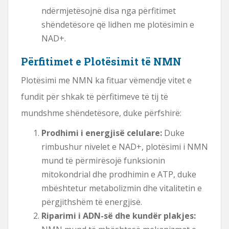
ndërmjetësojnë disa nga përfitimet
shëndetësore që lidhen me plotësimin e
NAD+.
Përfitimet e Plotësimit të NMN
Plotësimi me NMN ka fituar vëmendje vitet e
fundit për shkak të përfitimeve të tij të
mundshme shëndetësore, duke përfshirë:
Prodhimi i energjisë celulare:
Duke
rimbushur nivelet e NAD+, plotësimi i NMN
mund të përmirësojë funksionin
mitokondrial dhe prodhimin e ATP, duke
mbështetur metabolizmin dhe vitalitetin e
përgjithshëm të energjisë.
Riparimi i ADN-së dhe kundër plakjes: