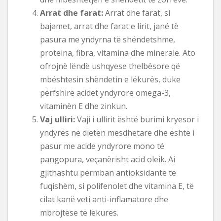
Arrat dhe farat:
Arrat dhe farat, si
bajamet, arrat dhe farat e lirit, janë të
pasura me yndyrna të shëndetshme,
proteina, fibra, vitamina dhe minerale. Ato
ofrojnë lëndë ushqyese thelbësore që
mbështesin shëndetin e lëkurës, duke
përfshirë acidet yndyrore omega-3,
vitaminën E dhe zinkun.
Vaj ulliri:
Vaji i ullirit është burimi kryesor i
yndyrës në dietën mesdhetare dhe është i
pasur me acide yndyrore mono të
pangopura, veçanërisht acid oleik. Ai
gjithashtu përmban antioksidantë të
fuqishëm, si polifenolet dhe vitamina E, të
cilat kanë veti anti-inflamatore dhe
mbrojtëse të lëkurës.