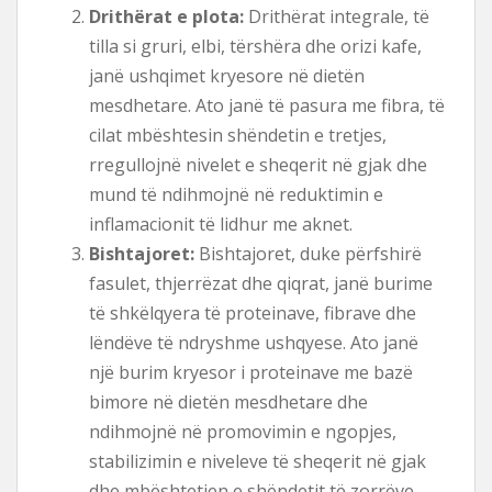
Drithërat e plota:
Drithërat integrale, të
tilla si gruri, elbi, tërshëra dhe orizi kafe,
janë ushqimet kryesore në dietën
mesdhetare. Ato janë të pasura me fibra, të
cilat mbështesin shëndetin e tretjes,
rregullojnë nivelet e sheqerit në gjak dhe
mund të ndihmojnë në reduktimin e
inflamacionit të lidhur me aknet.
Bishtajoret:
Bishtajoret, duke përfshirë
fasulet, thjerrëzat dhe qiqrat, janë burime
të shkëlqyera të proteinave, fibrave dhe
lëndëve të ndryshme ushqyese. Ato janë
një burim kryesor i proteinave me bazë
bimore në dietën mesdhetare dhe
ndihmojnë në promovimin e ngopjes,
stabilizimin e niveleve të sheqerit në gjak
dhe mbështetjen e shëndetit të zorrëve.