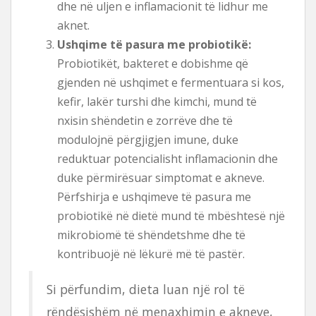
dhe në uljen e inflamacionit të lidhur me
aknet.
Ushqime të pasura me probiotikë:
Probiotikët, bakteret e dobishme që
gjenden në ushqimet e fermentuara si kos,
kefir, lakër turshi dhe kimchi, mund të
nxisin shëndetin e zorrëve dhe të
modulojnë përgjigjen imune, duke
reduktuar potencialisht inflamacionin dhe
duke përmirësuar simptomat e akneve.
Përfshirja e ushqimeve të pasura me
probiotikë në dietë mund të mbështesë një
mikrobiomë të shëndetshme dhe të
kontribuojë në lëkurë më të pastër.
Si përfundim, dieta luan një rol të
rëndësishëm në menaxhimin e akneve,