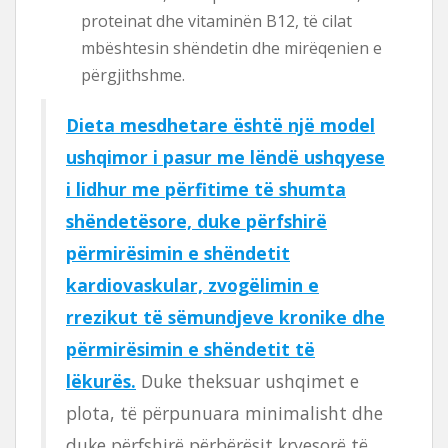
proteinat dhe vitaminën B12, të cilat
mbështesin shëndetin dhe mirëqenien e
përgjithshme.
Dieta mesdhetare është një model
ushqimor i pasur me lëndë ushqyese
i lidhur me përfitime të shumta
shëndetësore, duke përfshirë
përmirësimin e shëndetit
kardiovaskular, zvogëlimin e
rrezikut të sëmundjeve kronike dhe
përmirësimin e shëndetit të
lëkurës.
Duke theksuar ushqimet e
plota, të përpunuara minimalisht dhe
duke përfshirë përbërësit kryesorë të