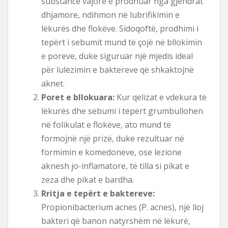
substancë vajore e prodhuar nga gjëndrat
dhjamore, ndihmon në lubrifikimin e
lëkurës dhe flokëve. Sidoqoftë, prodhimi i
tepërt i sebumit mund të çojë në bllokimin
e poreve, duke siguruar një mjedis ideal
për lulëzimin e baktereve që shkaktojnë
aknet.
Poret e bllokuara:
Kur qelizat e vdekura të
lëkurës dhe sebumi i tepërt grumbullohen
në folikulat e flokëve, ato mund të
formojnë një prizë, duke rezultuar në
formimin e komedoneve, ose lezione
aknesh jo-inflamatore, të tilla si pikat e
zeza dhe pikat e bardha.
Rritja e tepërt e baktereve:
Propionibacterium acnes (P. acnes), një lloj
bakteri që banon natyrshëm në lëkurë,