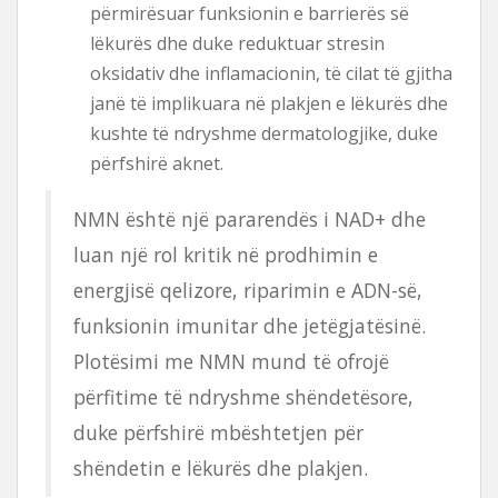
përmirësuar funksionin e barrierës së
lëkurës dhe duke reduktuar stresin
oksidativ dhe inflamacionin, të cilat të gjitha
janë të implikuara në plakjen e lëkurës dhe
kushte të ndryshme dermatologjike, duke
përfshirë aknet.
NMN është një pararendës i NAD+ dhe
luan një rol kritik në prodhimin e
energjisë qelizore, riparimin e ADN-së,
funksionin imunitar dhe jetëgjatësinë.
Plotësimi me NMN mund të ofrojë
përfitime të ndryshme shëndetësore,
duke përfshirë mbështetjen për
shëndetin e lëkurës dhe plakjen.