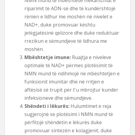
NMN mund të mbështesë mekanizmat e
riparimit të ADN-së dhe të kundërshtojë
rënien e lidhur me moshën në nivelet e
NAD+, duke promovuar kështu
jetëgjatësinë qelizore dhe duke reduktuar
rrezikun e sëmundjeve të lidhura me
moshën.
Mbështetje imune:
Ruajtja e niveleve
optimale të NAD+ përmes plotësimit të
NMN mund të ndihmojë në mbështetjen e
funksionit imunitar dhe në rritjen e
aftësisë së trupit për t'u mbrojtur kundër
infeksioneve dhe sëmundjeve.
Shëndeti i lëkurës:
Hulumtimet e reja
sugjerojnë se plotësimi i NMN mund të
përfitojë shëndetin e lëkurës duke
promovuar sintezën e kolagjenit, duke