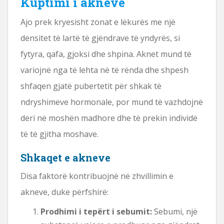
Kuptimi i akneve
Ajo prek kryesisht zonat e lëkurës me një
densitet të lartë të gjëndrave të yndyrës, si
fytyra, qafa, gjoksi dhe shpina. Aknet mund të
variojnë nga të lehta në të rënda dhe shpesh
shfaqen gjatë pubertetit për shkak të
ndryshimeve hormonale, por mund të vazhdojnë
deri në moshën madhore dhe të prekin individë
të të gjitha moshave.
Shkaqet e akneve
Disa faktorë kontribuojnë në zhvillimin e
akneve, duke përfshirë:
Prodhimi i tepërt i sebumit:
Sebumi, një