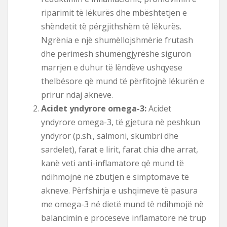
riparimit të lëkurës dhe mbështetjen e
shëndetit të përgjithshëm të lëkurës.
Ngrënia e një shumëllojshmërie frutash
dhe perimesh shumëngjyrëshe siguron
marrjen e duhur të lëndëve ushqyese
thelbësore që mund të përfitojnë lëkurën e
prirur ndaj akneve.
Acidet yndyrore omega-3:
Acidet
yndyrore omega-3, të gjetura në peshkun
yndyror (p.sh., salmoni, skumbri dhe
sardelet), farat e lirit, farat chia dhe arrat,
kanë veti anti-inflamatore që mund të
ndihmojnë në zbutjen e simptomave të
akneve. Përfshirja e ushqimeve të pasura
me omega-3 në dietë mund të ndihmojë në
balancimin e proceseve inflamatore në trup