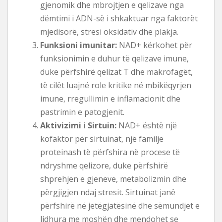
gjenomik dhe mbrojtjen e qelizave nga
dëmtimi i ADN-së i shkaktuar nga faktorët
mjedisorë, stresi oksidativ dhe plakja.
Funksioni imunitar:
NAD+ kërkohet për
funksionimin e duhur të qelizave imune,
duke përfshirë qelizat T dhe makrofagët,
të cilët luajnë role kritike në mbikëqyrjen
imune, rregullimin e inflamacionit dhe
pastrimin e patogjenit.
Aktivizimi i Sirtuin:
NAD+ është një
kofaktor për sirtuinat, një familje
proteinash të përfshira në procese të
ndryshme qelizore, duke përfshirë
shprehjen e gjeneve, metabolizmin dhe
përgjigjen ndaj stresit. Sirtuinat janë
përfshirë në jetëgjatësinë dhe sëmundjet e
lidhura me moshën dhe mendohet se