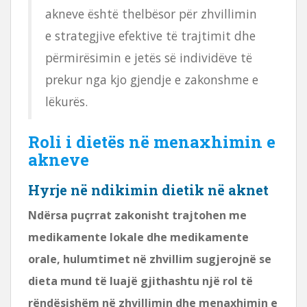
akneve është thelbësor për zhvillimin
e strategjive efektive të trajtimit dhe
përmirësimin e jetës së individëve të
prekur nga kjo gjendje e zakonshme e
lëkurës.
Roli i dietës në menaxhimin e
akneve
Hyrje në ndikimin dietik në aknet
Ndërsa puçrrat zakonisht trajtohen me
medikamente lokale dhe medikamente
orale, hulumtimet në zhvillim sugjerojnë se
dieta mund të luajë gjithashtu një rol të
rëndësishëm në zhvillimin dhe menaxhimin e