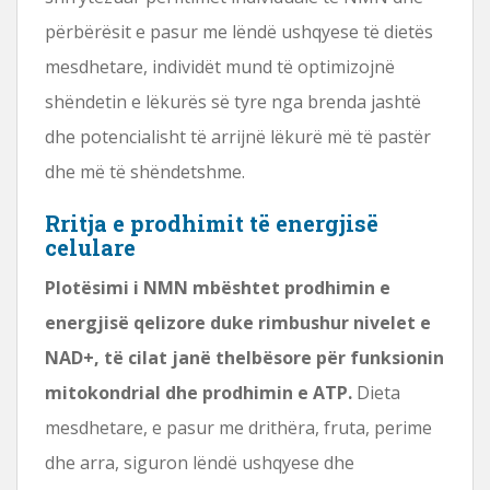
përbërësit e pasur me lëndë ushqyese të dietës
mesdhetare, individët mund të optimizojnë
shëndetin e lëkurës së tyre nga brenda jashtë
dhe potencialisht të arrijnë lëkurë më të pastër
dhe më të shëndetshme.
Rritja e prodhimit të energjisë
celulare
Plotësimi i NMN mbështet prodhimin e
energjisë qelizore duke rimbushur nivelet e
NAD+, të cilat janë thelbësore për funksionin
mitokondrial dhe prodhimin e ATP.
Dieta
mesdhetare, e pasur me drithëra, fruta, perime
dhe arra, siguron lëndë ushqyese dhe