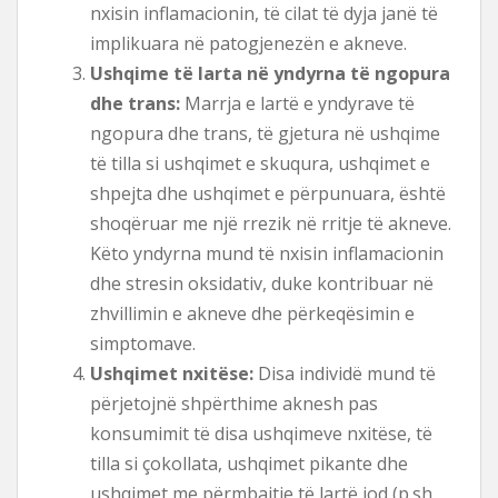
nxisin inflamacionin, të cilat të dyja janë të
implikuara në patogjenezën e akneve.
Ushqime të larta në yndyrna të ngopura
dhe trans:
Marrja e lartë e yndyrave të
ngopura dhe trans, të gjetura në ushqime
të tilla si ushqimet e skuqura, ushqimet e
shpejta dhe ushqimet e përpunuara, është
shoqëruar me një rrezik në rritje të akneve.
Këto yndyrna mund të nxisin inflamacionin
dhe stresin oksidativ, duke kontribuar në
zhvillimin e akneve dhe përkeqësimin e
simptomave.
Ushqimet nxitëse:
Disa individë mund të
përjetojnë shpërthime aknesh pas
konsumimit të disa ushqimeve nxitëse, të
tilla si çokollata, ushqimet pikante dhe
ushqimet me përmbajtje të lartë jod (p.sh.,