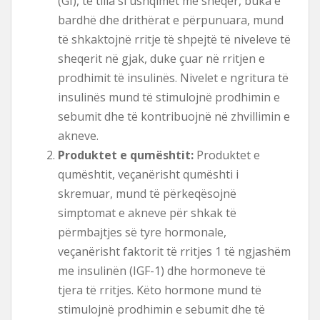
(GI), të tilla si ushqimet me sheqer, buka e
bardhë dhe drithërat e përpunuara, mund
të shkaktojnë rritje të shpejtë të niveleve të
sheqerit në gjak, duke çuar në rritjen e
prodhimit të insulinës. Nivelet e ngritura të
insulinës mund të stimulojnë prodhimin e
sebumit dhe të kontribuojnë në zhvillimin e
akneve.
Produktet e qumështit:
Produktet e
qumështit, veçanërisht qumështi i
skremuar, mund të përkeqësojnë
simptomat e akneve për shkak të
përmbajtjes së tyre hormonale,
veçanërisht faktorit të rritjes 1 të ngjashëm
me insulinën (IGF-1) dhe hormoneve të
tjera të rritjes. Këto hormone mund të
stimulojnë prodhimin e sebumit dhe të