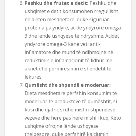
Peshku dhe frutat e detit:
Peshku dhe
ushqimet e detit konsumohen rregullisht
në dietën mesdhetare, duke siguruar
proteina pa yndyrë, acide yndyrore omega-
3 dhe lëndë ushqyese të ndryshme. Acidet
yndyrore omega-3 kanë veti anti-
inflamatore dhe mund të ndihmojnë në
reduktimin e inflamacionit të lidhur me
aknet dhe përmirësimin e shëndetit të
lëkurës.
Qumësht dhe shpendë e moderuar:
Dieta mesdhetare përfshin konsumim të
moderuar të produkteve të qumështit, si
kosi dhe djathi, si dhe mishi i shpendëve,
vezëve dhe herë pas here mishi i kuq. Këto
ushqime ofrojnë lëndë ushqyese
thelbësore, duke përfshirë kalciumin,