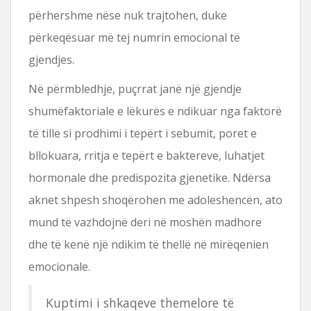
përhershme nëse nuk trajtohen, duke
përkeqësuar më tej numrin emocional të
gjendjes.
Në përmbledhje, puçrrat janë një gjendje
shumëfaktoriale e lëkurës e ndikuar nga faktorë
të tillë si prodhimi i tepërt i sebumit, poret e
bllokuara, rritja e tepërt e baktereve, luhatjet
hormonale dhe predispozita gjenetike. Ndërsa
aknet shpesh shoqërohen me adoleshencën, ato
mund të vazhdojnë deri në moshën madhore
dhe të kenë një ndikim të thellë në mirëqenien
emocionale.
Kuptimi i shkaqeve themelore të