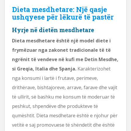
Dieta mesdhetare: Një qasje
ushqyese për lëkurë të pastër
Hyrje në dietën mesdhetare
Dieta mesdhetare është një model diete i
frymëzuar nga zakonet tradicionale të të
ngrënit të vendeve në kufi me Detin Mesdhe,
si Greqia, Italia dhe Spanja.
Karakterizohet
nga konsumi i lartë i frutave, perimeve,
drithërave, bishtajoreve, arrave, farave dhe vajit
të ullirit, së bashku me konsum të moderuar të
peshkut, shpendëve dhe produkteve të
qumështit. Dieta mesdhetare është e njohur për
vetitë e saj promovuese të shëndetit dhe është