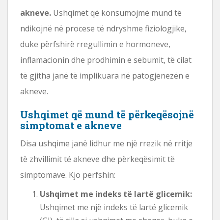
akneve.
Ushqimet që konsumojmë mund të
ndikojnë në procese të ndryshme fiziologjike,
duke përfshirë rregullimin e hormoneve,
inflamacionin dhe prodhimin e sebumit, të cilat
të gjitha janë të implikuara në patogjenezën e
akneve.
Ushqimet që mund të përkeqësojnë
simptomat e akneve
Disa ushqime janë lidhur me një rrezik në rritje
të zhvillimit të akneve dhe përkeqësimit të
simptomave. Kjo perfshin:
Ushqimet me indeks të lartë glicemik:
Ushqimet me një indeks të lartë glicemik