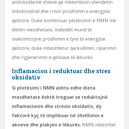
antioksidantë shtesë që mbështesin shëndetin
mitokondrial dhe rrisin prodhimin e energjisë
qelizore. Duke kombinuar plotësimin e NMN me
dietën mesdhetare, individët mund të
maksimizojnë prodhimin e tyre të energjisë
qelizore, duke mbështetur qarkullimin, riparimin
dhe rigjenerimin e qelizave të lëkurës.
Inflamacion i reduktuar dhe stres
oksidativ
Si plotësimi i NMN ashtu edhe dieta
mesdhetare është treguar se reduktojnë
inflamacionin dhe stresin oksidativ, dy
faktorë kyç të implikuar në zhvillimin e
akneve dhe plakjen e lëkurës.
NMN mbështet