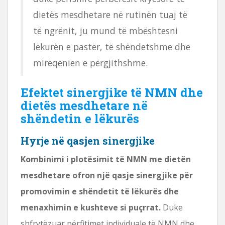
dietës mesdhetare në rutinën tuaj të
të ngrënit, ju mund të mbështesni
lëkurën e pastër, të shëndetshme dhe
mirëqenien e përgjithshme.
Efektet sinergjike të NMN dhe
dietës mesdhetare në
shëndetin e lëkurës
Hyrje në qasjen sinergjike
Kombinimi i plotësimit të NMN me dietën
mesdhetare ofron një qasje sinergjike për
promovimin e shëndetit të lëkurës dhe
menaxhimin e kushteve si puçrrat.
Duke
shfrytëzuar përfitimet individuale të NMN dhe