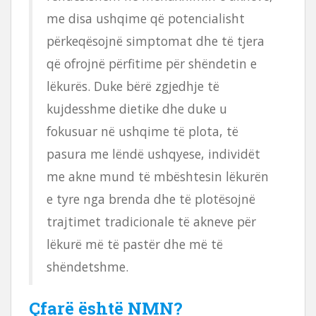
me disa ushqime që potencialisht
përkeqësojnë simptomat dhe të tjera
që ofrojnë përfitime për shëndetin e
lëkurës. Duke bërë zgjedhje të
kujdesshme dietike dhe duke u
fokusuar në ushqime të plota, të
pasura me lëndë ushqyese, individët
me akne mund të mbështesin lëkurën
e tyre nga brenda dhe të plotësojnë
trajtimet tradicionale të akneve për
lëkurë më të pastër dhe më të
shëndetshme.
Çfarë është NMN?