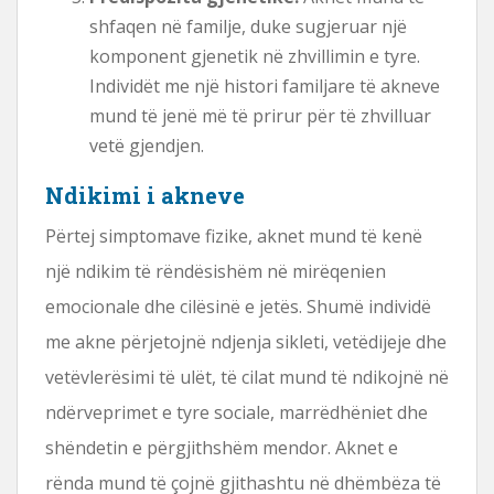
shfaqen në familje, duke sugjeruar një
komponent gjenetik në zhvillimin e tyre.
Individët me një histori familjare të akneve
mund të jenë më të prirur për të zhvilluar
vetë gjendjen.
Ndikimi i akneve
Përtej simptomave fizike, aknet mund të kenë
një ndikim të rëndësishëm në mirëqenien
emocionale dhe cilësinë e jetës. Shumë individë
me akne përjetojnë ndjenja sikleti, vetëdijeje dhe
vetëvlerësimi të ulët, të cilat mund të ndikojnë në
ndërveprimet e tyre sociale, marrëdhëniet dhe
shëndetin e përgjithshëm mendor. Aknet e
rënda mund të çojnë gjithashtu në dhëmbëza të