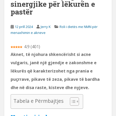
sinergjike për lëkurën e
s
pastër
o
r
e
12 prill 2024
Jerry K
Roli i dietës me NMN për
menaxhimin e akneve
4.9
(
401
)
Aknet, të njohura shkencërisht si acne
vulgaris, janë një gjendje e zakonshme e
lëkurës që karakterizohet nga prania e
puçrrave, pikave të zeza, pikave të bardha
dhe në disa raste, kisteve dhe nyjeve.
Tabela e Përmbajtjes