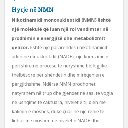
Hyrje në NMN
Nikotinamidi mononukleotidi (NMN) është
një molekulë që luan një rol vendimtar në
prodhimin e energjisë dhe metabolizmit
qelizor.
Është një pararendës i nikotinamidit
adenine dinukleotidit (NAD+), një koenzimë e
përfshirë në procese të ndryshme biologjike
thelbësore për shëndetin dhe mirëqenien e
përgjithshme. Ndërsa NMN prodhohet
natyrshëm në trup dhe gjendet në sasi të vogla
në ushqime të caktuara, nivelet e tij bien me
kalimin e moshës, duke çuar në një rënie të
lidhur me moshën në nivelet e NAD+ dhe