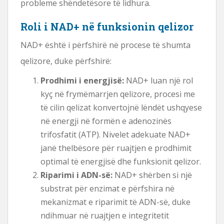
probleme shëndetësore të lidhura.
Roli i NAD+ në funksionin qelizor
NAD+ është i përfshirë në procese të shumta
qelizore, duke përfshirë:
Prodhimi i energjisë:
NAD+ luan një rol
kyç në frymëmarrjen qelizore, procesi me
të cilin qelizat konvertojnë lëndët ushqyese
në energji në formën e adenozinës
trifosfatit (ATP). Nivelet adekuate NAD+
janë thelbësore për ruajtjen e prodhimit
optimal të energjisë dhe funksionit qelizor.
Riparimi i ADN-së:
NAD+ shërben si një
substrat për enzimat e përfshira në
mekanizmat e riparimit të ADN-së, duke
ndihmuar në ruajtjen e integritetit