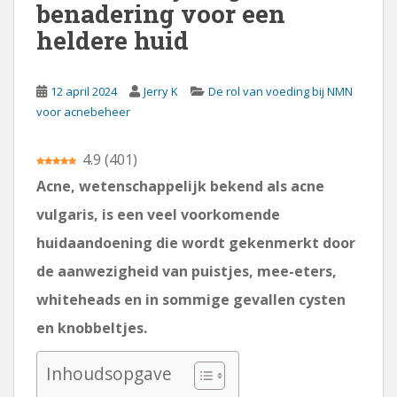
benadering voor een
heldere huid
12 april 2024
Jerry K
De rol van voeding bij NMN
voor acnebeheer
4.9
(
401
)
Acne, wetenschappelijk bekend als acne
vulgaris, is een veel voorkomende
huidaandoening die wordt gekenmerkt door
de aanwezigheid van puistjes, mee-eters,
whiteheads en in sommige gevallen cysten
en knobbeltjes.
Inhoudsopgave