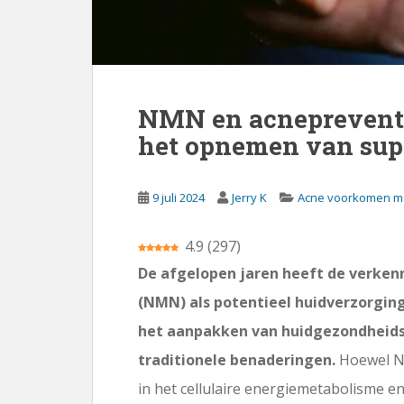
NMN en acnepreventie
het opnemen van su
9 juli 2024
Jerry K
Acne voorkomen m
4.9
(
297
)
De afgelopen jaren heeft de verke
(NMN) als potentieel huidverzorgi
het aanpakken van huidgezondheids
traditionele benaderingen.
Hoewel N
in het cellulaire energiemetabolisme 