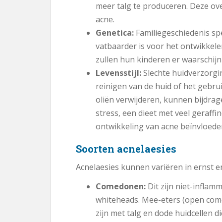
meer talg te produceren. Deze over
acne.
Genetica:
Familiegeschiedenis spe
vatbaarder is voor het ontwikkele
zullen hun kinderen er waarschijnl
Levensstijl:
Slechte huidverzorgi
reinigen van de huid of het gebru
oliën verwijderen, kunnen bijdra
stress, een dieet met veel geraff
ontwikkeling van acne beïnvloede
Soorten acnelaesies
Acnelaesies kunnen variëren in ernst e
Comedonen:
Dit zijn niet-inflam
whiteheads. Mee-eters (open come
zijn met talg en dode huidcellen d