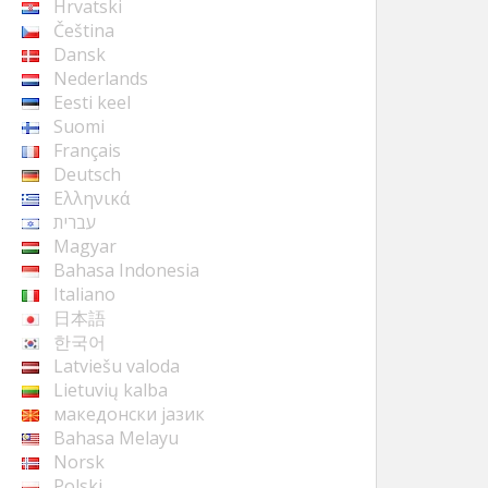
Hrvatski
Čeština
Dansk
Nederlands
Eesti keel
Suomi
Français
Deutsch
Ελληνικά
עברית
Magyar
Bahasa Indonesia
Italiano
日本語
한국어
Latviešu valoda
Lietuvių kalba
македонски јазик
Bahasa Melayu
Norsk
Polski