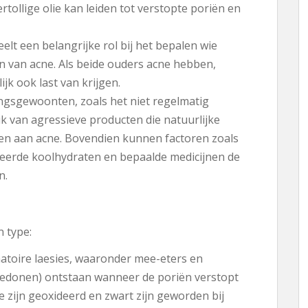
tollige olie kan leiden tot verstopte poriën en
elt een belangrijke rol bij het bepalen wie
n van acne. Als beide ouders acne hebben,
ijk ook last van krijgen.
ngsgewoonten, zoals het niet regelmatig
ik van agressieve producten die natuurlijke
gen aan acne. Bovendien kunnen factoren zoals
ineerde koolhydraten en bepaalde medicijnen de
n.
n type:
matoire laesies, waaronder mee-eters en
donen) ontstaan ​​wanneer de poriën verstopt
ie zijn geoxideerd en zwart zijn geworden bij