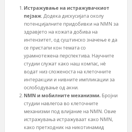
Истражување на истражувачкиот
пејзаж
. Додека дискусијата околу
потенцијалните придобивки на NMN за
здравјето на кожата добива на
интензитет, од суштинско значење е да
се пристапи кон темата со
урамнотежена перспектива. Научните
студии служат како наш компас, нè
водат низ сложеноста на клеточните
интеракции и нивните импликации за
ослободување од акни.
NMN и мобилните механизми.
Бројни
студии навлегоа во клеточните
механизми под влијание на NMN. Овие
истражувања истражуваат како NMN,
како претходник на никотинамид