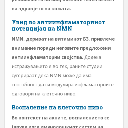
на здравјето на кожата.
Увид во антиинфламаторниот
потенцијал на NMN
NMN, дериват на витаминот Б3, привлече
внимание поради неговите предложени
антиинфламаторни својства.
Додека
истражувањето е во тек, раните студии
сугерираат дека NMN може да има
способност да ги модулира инфламаторните
одговори на клеточно ниво.
Воспаление на клеточно ниво
Во контекст на акните, воспалението се
јавува кога имунолошкиот систем на