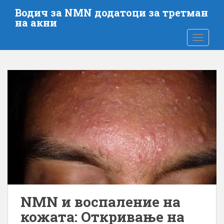
П
Водич за NMN додатоци за третман
р
на акни
е
ВКЛУЧЕ
с
к
о
к
н
е
т
е
д
о
г
л
а
в
NMN и воспаление на
н
кожата: Откривање на
а
т