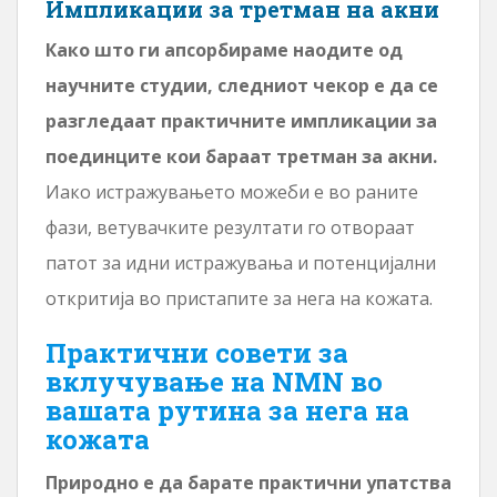
Импликации за третман на акни
Како што ги апсорбираме наодите од
научните студии, следниот чекор е да се
разгледаат практичните импликации за
поединците кои бараат третман за акни.
Иако истражувањето можеби е во раните
фази, ветувачките резултати го отвораат
патот за идни истражувања и потенцијални
откритија во пристапите за нега на кожата.
Практични совети за
вклучување на NMN во
вашата рутина за нега на
кожата
Природно е да барате практични упатства