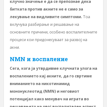
клучно значење е да се препознае дека
битката против акните не е само за
лекување на видливите симптоми.
Тоа
вклучува разбирање и решавање на
основните причини, особено воспалителните
процеси кои придонесуваат за развој на
акни.
NMN и воспаление
Сега, кога ја утврдивме клучната улога на
воспалението кај акните, да го свртиме
вниманието на никотинамид
мононуклеотид (NMN) и неговиот
потенцијал како менувач на играта во
решавањето на овој воспалителен аспект