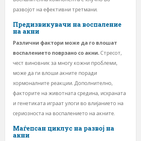
развојот на ефективни третмани.
Предизвикувачи на воспаление
на акни
Различни фактори може да го влошат
воспалението поврзано со акни.
Стресот,
чест виновник за многу кожни проблеми,
може да ги влоши акните поради
хормоналните реакции. Дополнително,
факторите на животната средина, исхраната
и генетиката играат улоги во влијанието на
сериозноста на воспалението на акните.
Маѓепсан циклус на развој на
акни