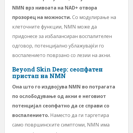
NMN врз нивоата на NAD+ отвора
прозорец на можности.
Со модулирање на
клеточните функции, NMN може да
придонесе за избалансиран воспалителен
одговор, потенцијално ублажувајќи го
воспалението поврзано со лезии на акни.
Beyond Skin Deep: сеопфатен
пристап на NMN
Она што го издвојува NMN во потрагата
по ослободување од акни е неговиот
потенцијал сеопфатно да се справи со
воспалението.
Наместо да ги таргетира
само површинските симптоми, NMN има