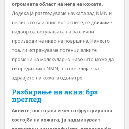
огромната област на нега на кожата.
Додека ја разгледуваме науката зад NMN и
нејзиното влијание врз акните, се движиме
надвор од ветувањата на различни
производи на ниво на површина. Наместо
тоа, ги истражуваме потенцијалните
промени на молекуларно ниво што може да
ги предизвика NMN, што ќе влијае на
здравјето на кожата одвнатре.
Разбирање на акни: брз
преглед
Акните, постојана и често фрустрирачка
состојба на кожата, ја надминуваат
возраста и демографијата, погодувајќи