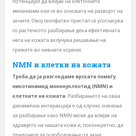
потенцијал да влијае на клеточните
механизми кои се во основата на развојот на
акните. Овој сеопфатен пристап се усогласува
со растечкото разбирање дека ефективната
нега на кожата вклучува решавање на
грижите во нивните корени.
NMN и клетки на кожата
Треба да ја разгледаме врската помеѓу
никотинамид мононуклеотид (NMN) и
клетките на кожата.
Разбирањето на оваа
динамична интеракција е од клучно значење
за разбирање како NMN може да влијае на
здравјето на нашата кожа и, поконкретно, да
придонесе за ослободување од акни.