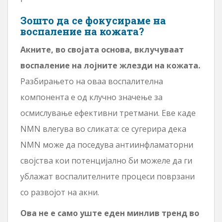
Зошто да се фокусираме на
воспаление на кожата?
Акните, во својата основа, вклучуваат
воспаление на лојните жлезди на кожата.
Разбирањето на оваа воспалителна
компонента е од клучно значење за
осмислување ефективни третмани. Еве каде
NMN влегува во сликата: се сугерира дека
NMN може да поседува антиинфламаторни
својства кои потенцијално би можеле да ги
ублажат воспалителните процеси поврзани
со развојот на акни.
Ова не е само уште еден минлив тренд во