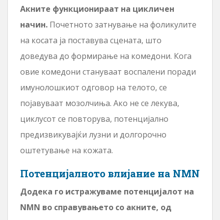
Акните функционираат на цикличен
начин.
Почетното затнување на фоликулите
на косата ја поставува сцената, што
доведува до формирање на комедони. Кога
овие комедони стануваат воспалени поради
имунолошкиот одговор на телото, се
појавуваат мозолчиња. Ако не се лекува,
циклусот се повторува, потенцијално
предизвикувајќи лузни и долгорочно
оштетување на кожата.
Потенцијалното влијание на NMN
Додека го истражуваме потенцијалот на
NMN во справувањето со акните, од