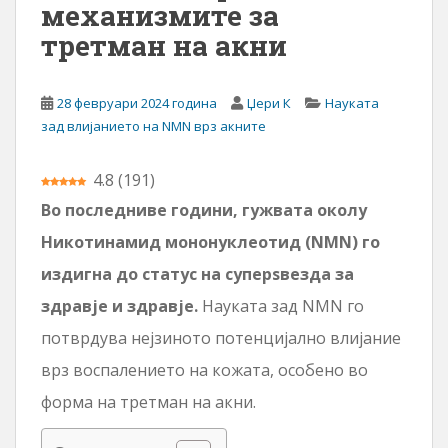
механизмите за
а
третман на акни
с
о
д
28 февруари 2024 година
Џери К
Науката
р
зад влијанието на NMN врз акните
ж
и
4.8
(
191
)
н
а
Во последниве години, гужвата околу
Никотинамид мононуклеотид (NMN) го
издигна до статус на суперѕвезда за
здравје и здравје.
Науката зад NMN го
потврдува нејзиното потенцијално влијание
врз воспалението на кожата, особено во
форма на третман на акни.