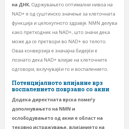
на ДНК.
Одржувањето оптимални нивоа на
NAD+ е од суштинско значење за клеточната
функција и целокупното здравје. NMN делува
како претходник на NAD+, што значи дека
може да се претвори во NAD+ во телото.
Оваа конверзија е значајна бидејќи е
познато дека NAD+ влијае на клеточните
одговори, вклучувајќи го и воспалението.
Потенцијалното влијание врз
воспалението поврзано со акни
Додека директната врска помеѓу
дополнувањето на NMN и
ослободувањето од акни е област на
тековно истражување, влијанието на