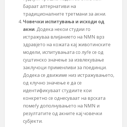
бараат алтернативи на
традиционалните третмани за акни.
Човечки испитувања и исходи од
акни
. Додека некои студии го
истражуваа влијанието на NMN врз
здравјето на кожата кај животинските
модели, испитувањата со луѓе се од
суштинско значење за извлекување
заклучоци применливи за поединци.
Додека се движиме низ истражувањето,
од клучно значење е да се
идентификуваат студиите кои
конкретно се однесуваат на врската
помеѓу дополнувањето на NMN и
резултатите од акните кај човечки
субјекти.