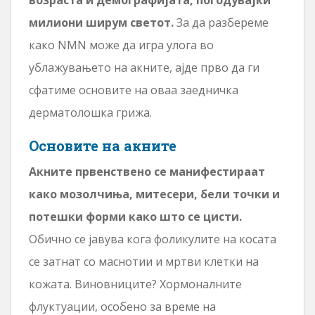
милиони ширум светот.
За да разбереме
како NMN може да игра улога во
ублажувањето на акните, ајде прво да ги
сфатиме основите на оваа заедничка
дерматолошка грижа.
Основите на акните
Акните првенствено се манифестираат
како мозолчиња, митесери, бели точки и
потешки форми како што се цисти.
Обично се јавува кога фоликулите на косата
се затнат со маснотии и мртви клетки на
кожата. Виновниците? Хормоналните
флуктуации, особено за време на