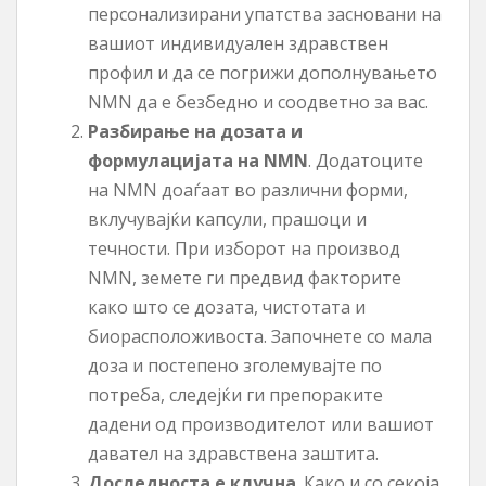
персонализирани упатства засновани на
вашиот индивидуален здравствен
профил и да се погрижи дополнувањето
NMN да е безбедно и соодветно за вас.
Разбирање на дозата и
формулацијата на NMN
. Додатоците
на NMN доаѓаат во различни форми,
вклучувајќи капсули, прашоци и
течности. При изборот на производ
NMN, земете ги предвид факторите
како што се дозата, чистотата и
биорасположивоста. Започнете со мала
доза и постепено зголемувајте по
потреба, следејќи ги препораките
дадени од производителот или вашиот
давател на здравствена заштита.
Доследноста е клучна
. Како и со секоја