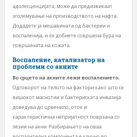
адолесценцијата, може да предизвикаат
зголемување на производството на нафта.
Додадете ја мешавината од бактерии и
воспаленија, и ќе добиете совршена бура на
површината на кожата.
Воспаление, катализатор на
проблеми со акните
Во срцето на акните лежи воспалението.
Одговорот на телото на фактори како што се
вишокот маснотии и бактериската инвазија
доведува до црвенило, оток и
карактеристична непријатност поврзана со
лезии на акни. Разбирањето на оваа
воспалителна компонента е клучно во