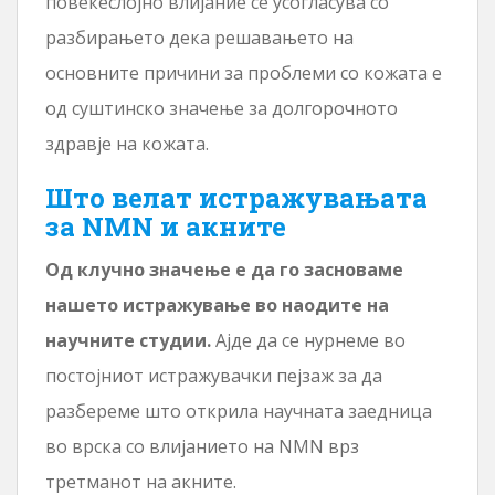
повеќеслојно влијание се усогласува со
разбирањето дека решавањето на
основните причини за проблеми со кожата е
од суштинско значење за долгорочното
здравје на кожата.
Што велат истражувањата
за NMN и акните
Од клучно значење е да го засноваме
нашето истражување во наодите на
научните студии.
Ајде да се нурнеме во
постојниот истражувачки пејзаж за да
разбереме што открила научната заедница
во врска со влијанието на NMN врз
третманот на акните.