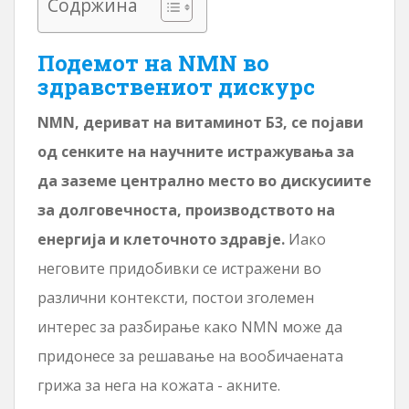
Содржина
Подемот на NMN во
здравствениот дискурс
NMN, дериват на витаминот Б3, се појави
од сенките на научните истражувања за
да заземе централно место во дискусиите
за долговечноста, производството на
енергија и клеточното здравје.
Иако
неговите придобивки се истражени во
различни контексти, постои зголемен
интерес за разбирање како NMN може да
придонесе за решавање на вообичаената
грижа за нега на кожата - акните.