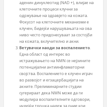
аденин динуклеотид (NAD +), влијае на
клеточните процеси клучни за
одржување на здравјето на кожата.
Фокусот на клеточните механизми е
клучен, бидејќи нарушувањата на ова
ниво често придонесуваат за состојби
на кожата, вклучително и акни.
Ветувачки наоди за воспалението
.
Една област од интерес во
истражувањето на NMN се нејзините
потенцијални антиинфламаторни
својства. Воспалението е клучен играч
во развојот и егзацербацијата на
акните. Прелиминарните студии
сугерираат дека NMN може да ги
модулира воспалителните одговори,
нудејќи трошка надеж за оние кои