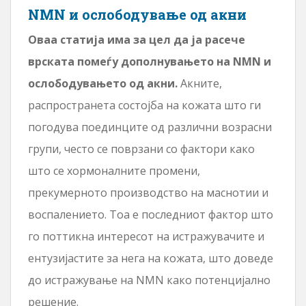
NMN и ослободување од акни
Оваа статија има за цел да ја расече
врската помеѓу дополнувањето на NMN и
ослободувањето од акни.
Акните,
распространета состојба на кожата што ги
погодува поединците од различни возрасни
групи, често се поврзани со фактори како
што се хормоналните промени,
прекумерното производство на маснотии и
воспалението. Тоа е последниот фактор што
го поттикна интересот на истражувачите и
ентузијастите за нега на кожата, што доведе
до истражување на NMN како потенцијално
решение.