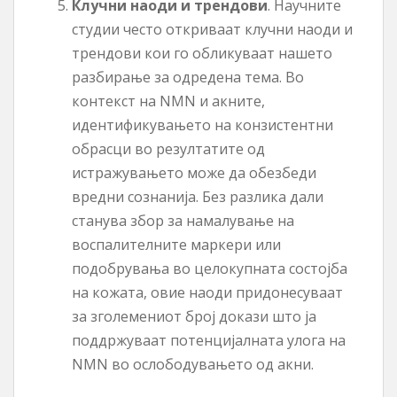
Клучни наоди и трендови
. Научните
студии често откриваат клучни наоди и
трендови кои го обликуваат нашето
разбирање за одредена тема. Во
контекст на NMN и акните,
идентификувањето на конзистентни
обрасци во резултатите од
истражувањето може да обезбеди
вредни сознанија. Без разлика дали
станува збор за намалување на
воспалителните маркери или
подобрувања во целокупната состојба
на кожата, овие наоди придонесуваат
за зголемениот број докази што ја
поддржуваат потенцијалната улога на
NMN во ослободувањето од акни.