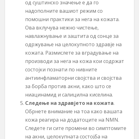
од суштинско значење е да го
надополните вашиот режим со
помошни практики за нега на кожата.
Ова вклучува нежно чистење,
навлажнување и заштита од сонце за
одржување на целокупното здравје на
кожата. Размислете за вградување на
производи за нега на кожа кои содржат
состојки познати по нивните
антиинфламаторни својства и својства
за борба против акни, како што се
ниацинамид и салицилна киселина.
Следење на здравјето на кожата
.
Обрнете внимание на тоа како вашата
кожа реагира на додатоците на NMN.
Следете ги сите промени во симптомите
на акни, целокупната состојба на