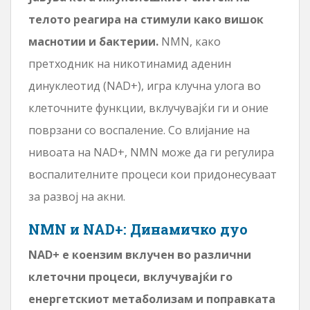
телото реагира на стимули како вишок
маснотии и бактерии.
NMN, како
претходник на никотинамид аденин
динуклеотид (NAD+), игра клучна улога во
клеточните функции, вклучувајќи ги и оние
поврзани со воспаление. Со влијание на
нивоата на NAD+, NMN може да ги регулира
воспалителните процеси кои придонесуваат
за развој на акни.
NMN и NAD+: Динамичко дуо
NAD+ е коензим вклучен во различни
клеточни процеси, вклучувајќи го
енергетскиот метаболизам и поправката