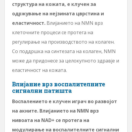
структура на кожата, е клучен за
одржување на нејзината цврстина и
еластичност.
Влијанието на NMN врз
клеточните процеси се протега на
регулирање на производството на колаген.
Со поддршка на синтезата на колаген, NMN
може да придонесе за целокупното здравје и
еластичност на кожата.
Влијание врз воспалителните
сигнални патишта
Воспалението е клучен играч во развојот
на акните. Влијанието на NMN врз
нивоата на NAD+ се протега на
модулирање на воспалителните сигнални