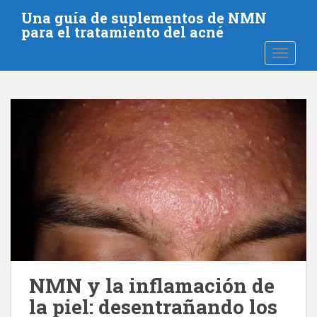
S
Una guía de suplementos de NMN
a
para el tratamiento del acné
l
NAVEGA
t
a
r
a
l
c
o
n
t
e
n
i
d
o
NMN y la inflamación de
p
la piel: desentrañando los
r
i