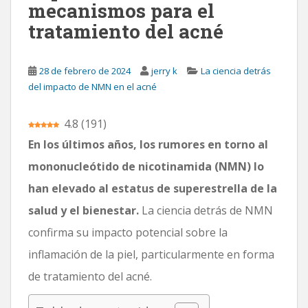
mecanismos para el
n
tratamiento del acné
c
i
p
28 de febrero de 2024
jerry k
La ciencia detrás
a
del impacto de NMN en el acné
l
4.8
(
191
)
En los últimos años, los rumores en torno al
mononucleótido de nicotinamida (NMN) lo
han elevado al estatus de superestrella de la
salud y el bienestar.
La ciencia detrás de NMN
confirma su impacto potencial sobre la
inflamación de la piel, particularmente en forma
de tratamiento del acné.