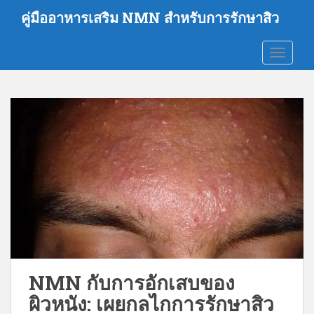
ข้
คู่มืออาหารเสริม NMN สำหรับการรักษาสิว
า
ม
ไม่ต้องส
ไ
ป
ที่
เ
นื้
อ
ห
า
ห
ลั
ก
NMN กับการอักเสบของ
ผิวหนัง: เผยกลไกการรักษาสิว