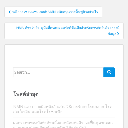
การนำ
กลไกการซ่อมแซมเซลล์: NMN สนับสนุนการฟื้นฟูผิวอย่างไร
ทาง
โพสต์
NMN สำหรับสิว: คู่มือที่ครอบคลุมข้อดีข้อเสียสำหรับการตัดสินใจอย่างมี
ข้อมูล
ค้นหา:
โพสต์ล่าสุด
NMN และภาวะผิวหนังอักเสบ: วิธีการรักษาโรคกลาก โรค
สะเก็ดเงิน และโรคโรซาเซีย
ผลกระทบของปัจจัยด้านสิ่งแวดล้อมต่อสิว: จะฟื้นฟูจากผลก
ระทบของปัจจัยด้านสิ่งแวดล้อมได้อย่างไร?