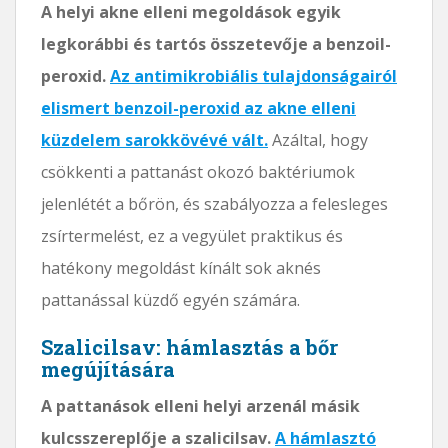
A helyi akne elleni megoldások egyik
legkorábbi és tartós összetevője a benzoil-
peroxid.
Az antimikrobiális tulajdonságairól
elismert benzoil-peroxid az akne elleni
küzdelem sarokkövévé vált.
Azáltal, hogy
csökkenti a pattanást okozó baktériumok
jelenlétét a bőrön, és szabályozza a felesleges
zsírtermelést, ez a vegyület praktikus és
hatékony megoldást kínált sok aknés
pattanással küzdő egyén számára.
Szalicilsav: hámlasztás a bőr
megújítására
A pattanások elleni helyi arzenál másik
kulcsszereplője a szalicilsav.
A hámlasztó