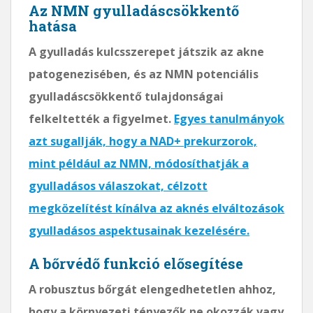
Az NMN gyulladáscsökkentő
hatása
A gyulladás kulcsszerepet játszik az akne
patogenezisében, és az NMN potenciális
gyulladáscsökkentő tulajdonságai
felkeltették a figyelmet.
Egyes tanulmányok
azt sugallják, hogy a NAD+ prekurzorok,
mint például az NMN, módosíthatják a
gyulladásos válaszokat, célzott
megközelítést kínálva az aknés elváltozások
gyulladásos aspektusainak kezelésére.
A bőrvédő funkció elősegítése
A robusztus bőrgát elengedhetetlen ahhoz,
hogy a környezeti tényezők ne okozzák vagy