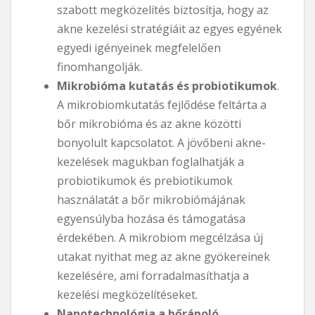
szabott megközelítés biztosítja, hogy az
akne kezelési stratégiáit az egyes egyének
egyedi igényeinek megfelelően
finomhangolják.
Mikrobióma kutatás és probiotikumok
.
A mikrobiomkutatás fejlődése feltárta a
bőr mikrobióma és az akne közötti
bonyolult kapcsolatot. A jövőbeni akne-
kezelések magukban foglalhatják a
probiotikumok és prebiotikumok
használatát a bőr mikrobiómájának
egyensúlyba hozása és támogatása
érdekében. A mikrobiom megcélzása új
utakat nyithat meg az akne gyökereinek
kezelésére, ami forradalmasíthatja a
kezelési megközelítéseket.
Nanotechnológia a bőrápoló