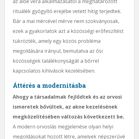
az aloe vera alkalmazásától a meghatározott
rituálék gyógyító erejébe vetett hitig terjedtek.
Bár a mai mércével mérve nem szokványosak,
ezek a gyakorlatok azt a közösségi erőfeszítést
tükrözték, amely egy közös probléma
megoldására irányul, bemutatva az ősi
közösségek találékonyságát a bőrrel
kapcsolatos kihívások kezelésében.
Áttérés a modernitásba
Ahogy a társadalmak fejlődtek és az orvosi
ismeretek bővültek, az akne kezelésének
megközelítésében változás következett be.
A modern orvoslás megjelenése olyan helyi
megoldásokat hozott létre, amelyek népszerűvé