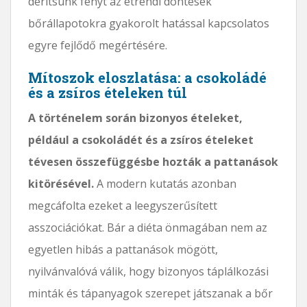
derítsünk fényt az étrendi döntések
bőrállapotokra gyakorolt ​​​​hatással kapcsolatos
egyre fejlődő megértésére.
Mítoszok eloszlatása: a csokoládé
és a zsíros ételeken túl
A történelem során bizonyos ételeket,
például a csokoládét és a zsíros ételeket
tévesen összefüggésbe hozták a pattanások
kitörésével.
A modern kutatás azonban
megcáfolta ezeket a leegyszerűsített
asszociációkat. Bár a diéta önmagában nem az
egyetlen hibás a pattanások mögött,
nyilvánvalóvá válik, hogy bizonyos táplálkozási
minták és tápanyagok szerepet játszanak a bőr