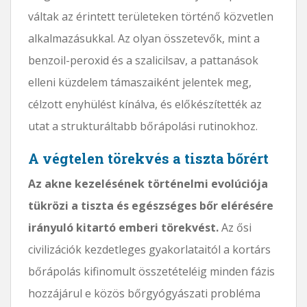
váltak az érintett területeken történő közvetlen
alkalmazásukkal. Az olyan összetevők, mint a
benzoil-peroxid és a szalicilsav, a pattanások
elleni küzdelem támaszaiként jelentek meg,
célzott enyhülést kínálva, és előkészítették az
utat a strukturáltabb bőrápolási rutinokhoz.
A végtelen törekvés a tiszta bőrért
Az akne kezelésének történelmi evolúciója
tükrözi a tiszta és egészséges bőr elérésére
irányuló kitartó emberi törekvést.
Az ősi
civilizációk kezdetleges gyakorlataitól a kortárs
bőrápolás kifinomult összetételéig minden fázis
hozzájárul e közös bőrgyógyászati ​​probléma