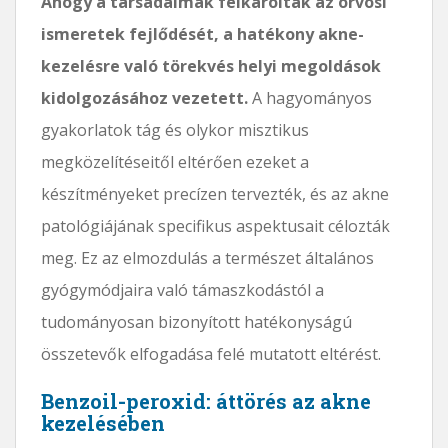
Ahogy a társadalmak felkarolták az orvosi
ismeretek fejlődését, a hatékony akne-
kezelésre való törekvés helyi megoldások
kidolgozásához vezetett.
A hagyományos
gyakorlatok tág és olykor misztikus
megközelítéseitől eltérően ezeket a
készítményeket precízen tervezték, és az akne
patológiájának specifikus aspektusait célozták
meg. Ez az elmozdulás a természet általános
gyógymódjaira való támaszkodástól a
tudományosan bizonyított hatékonyságú
összetevők elfogadása felé mutatott eltérést.
Benzoil-peroxid: áttörés az akne
kezelésében