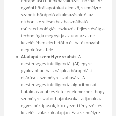
bőrápolási rutinokba változást hozhat. Az
egyéni bőrállapotokat elemző, személyre
szabott bőrápoló alkalmazásoktól az
otthoni kezelésekhez használható
csúcstechnológiás eszközök fejlesztéséig a
technológia megnyitja az utat az akne
kezelésében elérhetőbb és hatékonyabb
megoldások felé.
AI-alapú személyre szabás
. A
mesterséges intelligenciát (AI) egyre
gyakrabban használják a bőrápolási
eljárások személyre szabására. A
mesterséges intelligencia algoritmusai
hatalmas adatkészleteket elemeznek, hogy
személyre szabott ajánlásokat adjanak az
egyes bőrtípusok, környezeti tényezők és
kezelési válaszok alapján. Ez a személyre