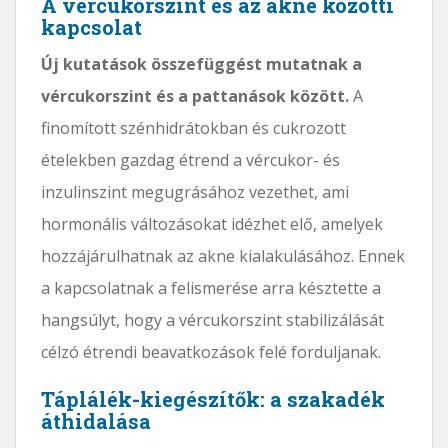
A vércukorszint és az akne közötti
kapcsolat
Új kutatások összefüggést mutatnak a
vércukorszint és a pattanások között.
A
finomított szénhidrátokban és cukrozott
ételekben gazdag étrend a vércukor- és
inzulinszint megugrásához vezethet, ami
hormonális változásokat idézhet elő, amelyek
hozzájárulhatnak az akne kialakulásához. Ennek
a kapcsolatnak a felismerése arra késztette a
hangsúlyt, hogy a vércukorszint stabilizálását
célzó étrendi beavatkozások felé forduljanak.
Táplálék-kiegészítők: a szakadék
áthidalása