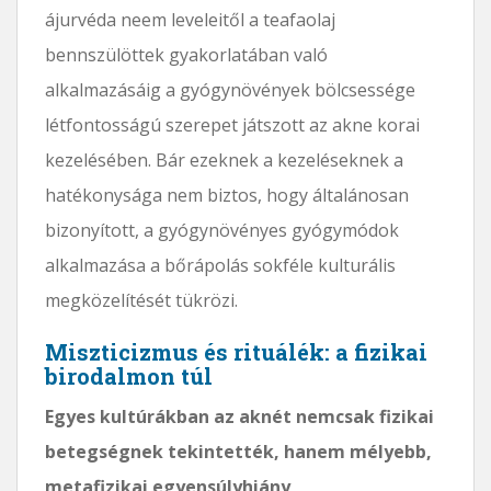
ájurvéda neem leveleitől a teafaolaj
bennszülöttek gyakorlatában való
alkalmazásáig a gyógynövények bölcsessége
létfontosságú szerepet játszott az akne korai
kezelésében. Bár ezeknek a kezeléseknek a
hatékonysága nem biztos, hogy általánosan
bizonyított, a gyógynövényes gyógymódok
alkalmazása a bőrápolás sokféle kulturális
megközelítését tükrözi.
Miszticizmus és rituálék: a fizikai
birodalmon túl
Egyes kultúrákban az aknét nemcsak fizikai
betegségnek tekintették, hanem mélyebb,
metafizikai egyensúlyhiány