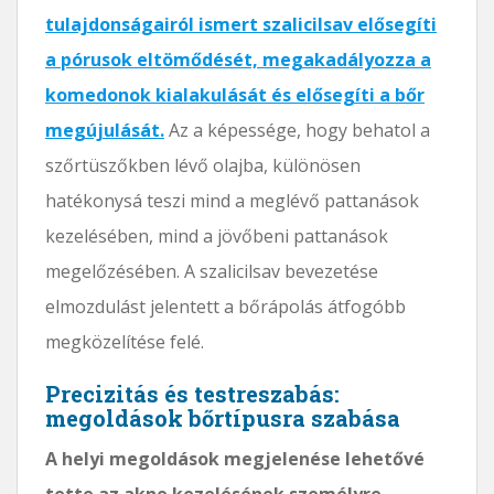
tulajdonságairól ismert szalicilsav elősegíti
a pórusok eltömődését, megakadályozza a
komedonok kialakulását és elősegíti a bőr
megújulását.
Az a képessége, hogy behatol a
szőrtüszőkben lévő olajba, különösen
hatékonysá teszi mind a meglévő pattanások
kezelésében, mind a jövőbeni pattanások
megelőzésében. A szalicilsav bevezetése
elmozdulást jelentett a bőrápolás átfogóbb
megközelítése felé.
Precizitás és testreszabás:
megoldások bőrtípusra szabása
A helyi megoldások megjelenése lehetővé
tette az akne kezelésének személyre