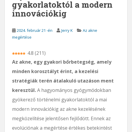
gyakorlatoktól a modern
innovációkig
2024. február 21 -én
Jerry K
Az akne
megértése
4.8
(
211
)
Az akne, egy gyakori bőrbetegség, amely
minden korosztályt érint, a kezelési
stratégiák terén átalakuló utazáson ment
keresztül.
A hagyományos gyógymódokban
gyökerező történelmi gyakorlatoktól a mai
modern innovációkig az akne kezelésének
megközelítése jelentősen fejlődött. Ennek az
evolúciónak a megértése értékes betekintést