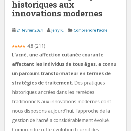
historiques aux
i
innovations modernes
p
a
l
21 février 2024
Jerry K.
Comprendre l'acné
4.8
(
211
)
L’acné, une affection cutanée courante
affectant les individus de tous âges, a connu
un parcours transformateur en termes de
stratégies de traitement.
Des pratiques
historiques ancrées dans les remèdes
traditionnels aux innovations modernes dont
nous disposons aujourd’hui, l’approche de la
gestion de l’acné a considérablement évolué.
Comprendre cette évolution fournit des