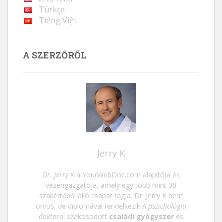
Türkçe
Tiếng Việt
A SZERZŐRŐL
Jerry K
Dr. Jerry K
a YourWebDoc.com alapítója és
vezérigazgatója, amely egy több mint 30
szakértőből álló csapat tagja. Dr. Jerry K nem
orvos, de diplomával rendelkezik
A pszichológia
doktora
; szakosodott
családi gyógyszer
és