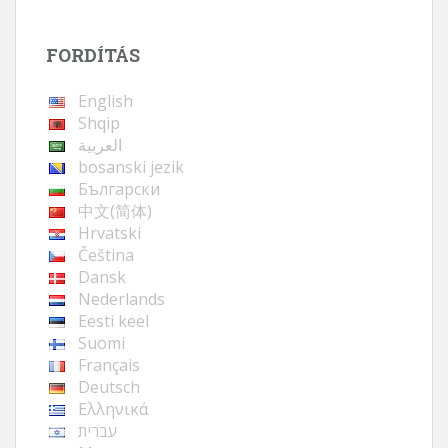
FORDÍTÁS
English
Shqip
العربية
bosanski jezik
Български
中文(简体)
Hrvatski
Čeština
Dansk
Nederlands
Eesti keel
Suomi
Français
Deutsch
Ελληνικά
עברית