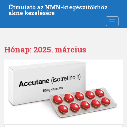
U
Útmutató az NMN-kiegészítőkhöz
g
akne kezelésére
r
KAPCSO
á
s
a
f
Hónap:
2025. március
ő
t
a
r
t
a
l
o
m
h
o
z