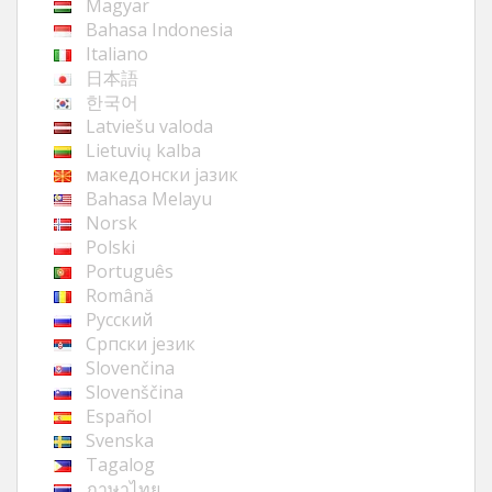
Magyar
Bahasa Indonesia
Italiano
日本語
한국어
Latviešu valoda
Lietuvių kalba
македонски јазик
Bahasa Melayu
Norsk
Polski
Português
Română
Русский
Cрпски језик
Slovenčina
Slovenščina
Español
Svenska
Tagalog
ภาษาไทย