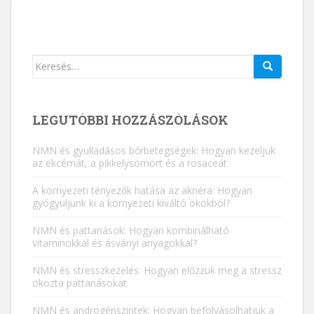
Keresés:
LEGUTÓBBI HOZZÁSZÓLÁSOK
NMN és gyulladásos bőrbetegségek: Hogyan kezeljük
az ekcémát, a pikkelysömört és a rosaceát
A környezeti tényezők hatása az aknéra: Hogyan
gyógyuljunk ki a környezeti kiváltó okokból?
NMN és pattanások: Hogyan kombinálható
vitaminokkal és ásványi anyagokkal?
NMN és stresszkezelés: Hogyan előzzük meg a stressz
okozta pattanásokat
NMN és androgénszintek: Hogyan befolyásolhatjuk a