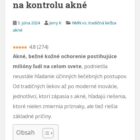
na kontrolu akné
a
h
5. júna 2024
Jerry K
NMN vs. tradičná liečba
akné
4.8
(
274
)
Akné, bežné kožné ochorenie postihujúce
milióny ľudí na celom svete
, podnietila
neustále hľadanie účinných liečebných postupov.
Od tradičných liekov až po moderné inovácie,
jednotlivci, ktorí zápasia s akné, hľadajú riešenia,
ktoré nielen zmiernia príznaky, ale tiež riešia
základné príčiny.
Obsah