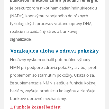
bunkovom metabolizme a produkcii energie.
Je prekurzorom nikotínamidadeníndinukleotidu
(NAD+), koenzýmu zapojeného do rôznych
fyziologických procesov vrátane opravy DNA,
reakcie na oxidačný stres a bunkovej
signalizácie.
Vznikajúca úloha v zdraví pokožky
Nedávny výskum odhalil potenciálne výhody
NMN pri podpore zdravia pokožky a v boji proti
problémom so starnutím pokožky. Ukázalo sa,
že suplementácia NMN zlepšuje funkciu kožnej
bariéry, zvyšuje produkciu kolagénu a zlepšuje
bunkové opravné mechanizmy.
1. Funkcia kožnej bariéry: