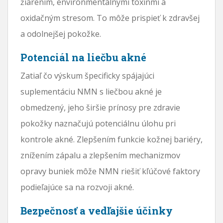
žiarením, environmentálnymi toxínmi a
oxidačným stresom. To môže prispieť k zdravšej
a odolnejšej pokožke.
Potenciál na liečbu akné
Zatiaľ čo výskum špecificky spájajúci
suplementáciu NMN s liečbou akné je
obmedzený, jeho širšie prínosy pre zdravie
pokožky naznačujú potenciálnu úlohu pri
kontrole akné. Zlepšením funkcie kožnej bariéry,
znížením zápalu a zlepšením mechanizmov
opravy buniek môže NMN riešiť kľúčové faktory
podieľajúce sa na rozvoji akné.
Bezpečnosť a vedľajšie účinky