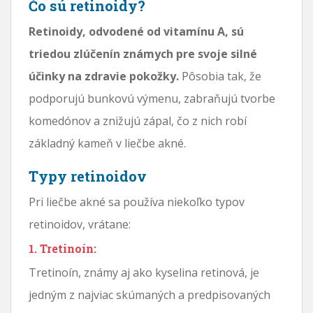
Čo sú retinoidy?
Retinoidy, odvodené od vitamínu A, sú
triedou zlúčenín známych pre svoje silné
účinky na zdravie pokožky.
Pôsobia tak, že
podporujú bunkovú výmenu, zabraňujú tvorbe
komedónov a znižujú zápal, čo z nich robí
základný kameň v liečbe akné.
Typy retinoidov
Pri liečbe akné sa používa niekoľko typov
retinoidov, vrátane:
1. Tretinoín:
Tretinoín, známy aj ako kyselina retinová, je
jedným z najviac skúmaných a predpisovaných