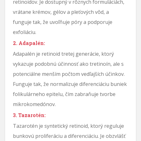
retinoidov. Je dostupný v rôznych formuláciách,
vrátane krémov, gélov a pleťových vôd, a
funguje tak, že uvoľňuje póry a podporuje
exfoliáciu.
2. Adapalén:
Adapalén je retinoid tretej generácie, ktorý
vykazuje podobnú účinnosť ako tretinoín, ale s
potenciálne menším počtom vedľajších účinkov.
Funguje tak, že normalizuje diferenciáciu buniek
folikulárneho epitelu, čím zabraňuje tvorbe
mikrokomedónov.
3. Tazarotén:
Tazarotén je syntetický retinoid, ktorý reguluje
bunkovú proliferáciu a diferenciáciu. Je obzvlášť