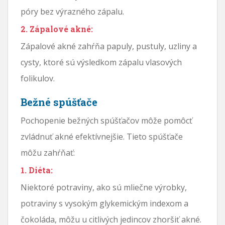
póry bez výrazného zápalu.
2. Zápalové akné:
Zápalové akné zahŕňa papuly, pustuly, uzliny a
cysty, ktoré sú výsledkom zápalu vlasových
folikulov.
Bežné spúšťače
Pochopenie bežných spúšťačov môže pomôcť
zvládnuť akné efektívnejšie. Tieto spúšťače
môžu zahŕňať:
1. Diéta:
Niektoré potraviny, ako sú mliečne výrobky,
potraviny s vysokým glykemickým indexom a
čokoláda, môžu u citlivých jedincov zhoršiť akné.