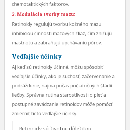
chemotaktických faktorov.
3. Modulácia tvorby mazu:
Retinoidy regulujú tvorbu kožného mazu
inhibíciou činnosti mazových žliaz, čím znižujú
mastnotu a zabraňujú upchávaniu pórov.
Vedľajšie účinky
Aj keď sú retinoidy účinné, môžu spôsobiť
vedľajšie účinky, ako je suchosť, začervenanie a
podráždenie, najmä počas počiatočných štádií
liečby. Správna rutina starostlivosti o pleť a
postupné zavádzanie retinoidov môže pomôcť
zmierniť tieto vedľajšie účinky.
Retinoidy sú životne dôležitou