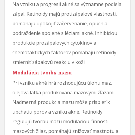
Na vzniku a progresii akné sa významne podieľa
zápal. Retinoidy majú protizápalové vlastnosti,
pomáhajú upokojiť začervenanie, opuch a
podráždenie spojené s léziami akné. Inhibíciou
produkcie prozápalových cytokínov a
chemotaktických faktorov pomáhajú retinoidy
zmierniť zápalovú reakciu v koži.
Modulácia tvorby mazu
Pri vzniku akné hrá rozhodujúcu úlohu maz,
olejová látka produkovaná mazovými žľazami.
Nadmerná produkcia mazu môže prispieť k
upchatiu pórov a vzniku akné. Retinoidy
regulujú tvorbu mazu moduláciou činnosti
mazových žliaz, pomáhajú znižovať mastnotu a