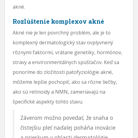
akné.
Rozlúštenie komplexov akné
Akné nie je len povrchný problém, ale je to
komplexný dermatologický stav ovplyvnený
rôznymi faktormi, vrátane genetiky, hormónov,
stravy a environmentálnych spúšťačov. Keď sa
ponoríme do zložitosti patofyziológie akné,
môžeme lepšie pochopiť, ako sa rôzne liečby,
ako sú retinoidy a NMN, zameriavajú na
špecifické aspekty tohto stavu.
Záverom možno povedať, že snaha o
čistejšiu pleť naďalej poháňa inovácie
a prieskum v oblasti dermatológie.