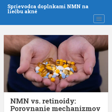
P
Sprievodca doplnkami NMN na
r
liečbu akné
e
PREPNÚ
s
k
o
č
i
ť
n
a
h
l
a
v
n
ý
NMN vs. retinoidy:
o
Porovnanie mechanizmov
b
s