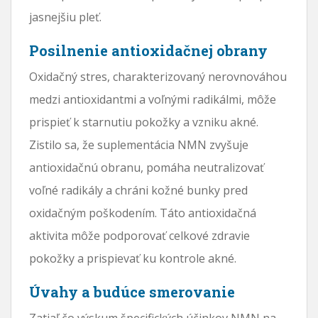
jasnejšiu pleť.
Posilnenie antioxidačnej obrany
Oxidačný stres, charakterizovaný nerovnováhou
medzi antioxidantmi a voľnými radikálmi, môže
prispieť k starnutiu pokožky a vzniku akné.
Zistilo sa, že suplementácia NMN zvyšuje
antioxidačnú obranu, pomáha neutralizovať
voľné radikály a chráni kožné bunky pred
oxidačným poškodením. Táto antioxidačná
aktivita môže podporovať celkové zdravie
pokožky a prispievať ku kontrole akné.
Úvahy a budúce smerovanie
Zatiaľ čo výskum špecifických účinkov NMN na