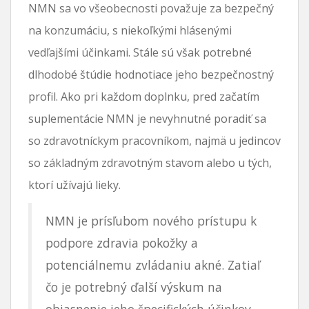
NMN sa vo všeobecnosti považuje za bezpečný
na konzumáciu, s niekoľkými hlásenými
vedľajšími účinkami. Stále sú však potrebné
dlhodobé štúdie hodnotiace jeho bezpečnostný
profil. Ako pri každom doplnku, pred začatím
suplementácie NMN je nevyhnutné poradiť sa
so zdravotníckym pracovníkom, najmä u jedincov
so základným zdravotným stavom alebo u tých,
ktorí užívajú lieky.
NMN je prísľubom nového prístupu k
podpore zdravia pokožky a
potenciálnemu zvládaniu akné. Zatiaľ
čo je potrebný ďalší výskum na
objasnenie jeho špecifických účinkov