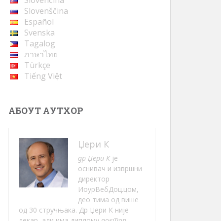
Slovenčina
Slovenščina
Español
Svenska
Tagalog
ภาษาไทย
Türkçe
Tiếng Việt
АБОУТ АУТХОР
Џери К
др Џери К
је
оснивач и извршни
директор
ИоурВебДоц.цом,
део тима од више
од 30 стручњака. Др Џери К није
лекар, али има диплому
доктор