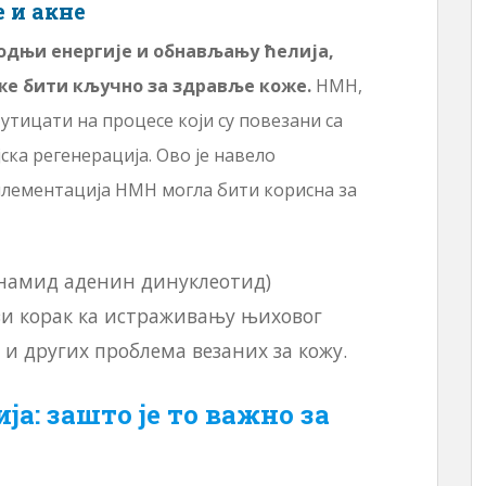
 и акне
водњи енергије и обнављању ћелија,
е бити кључно за здравље коже.
НМН,
утицати на процесе који су повезани са
ска регенерација. Ово је навело
плементација НМН могла бити корисна за
намид аденин динуклеотид)
и корак ка истраживању њиховог
и других проблема везаних за кожу.
ја: зашто је то важно за