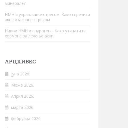
минерале?
НМН и управљање стресом: Како спречити
акне изазване стресом
Нивои НМН и андрогена: Како утицати на
хормоне за лечење акни
АРЦХИВЕС
јуна 2026.
Може 2026.
Април 2026.
марта 2026.
фебруара 2026.