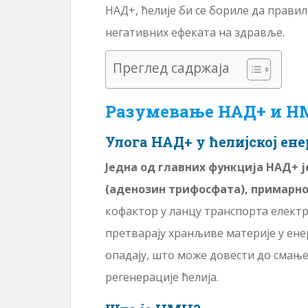
НАД+, ћелије би се бориле да прави
негативних ефеката на здравље.
Преглед садржаја
Разумевање НАД+ и НМ
Улога НАД+ у ћелијској ене
Једна од главних функција НАД+ 
(аденозин трифосфата), примарног
кофактор у ланцу транспорта електро
претварају хранљиве материје у ене
опадају, што може довести до смање
регенерације ћелија.