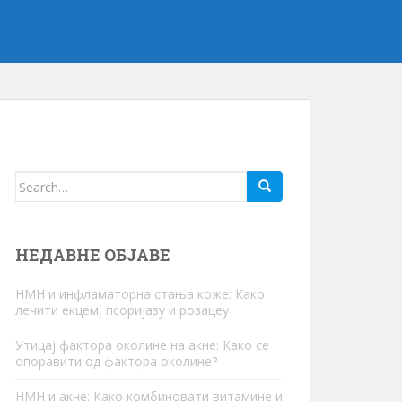
Тражити:
НЕДАВНЕ ОБЈАВЕ
НМН и инфламаторна стања коже: Како
лечити екцем, псоријазу и розацеу
Утицај фактора околине на акне: Како се
опоравити од фактора околине?
НМН и акне: Како комбиновати витамине и