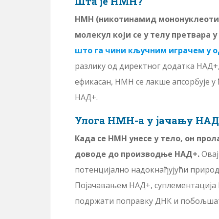
Шта је НМН?
НМН (никотинамид мононуклеотид)
молекул који се у телу претвара у
што га чини кључним играчем у 
разлику од директног додатка НАД+
ефикасан, НМН се лакше апсорбује у
НАД+.
Улога НМН-а у јачању НАД
Када се НМН унесе у тело, он прол
доводе до производње НАД+.
Овај
потенцијално надокнађујући природн
Појачавањем НАД+, суплементација 
подржати поправку ДНК и побољшат