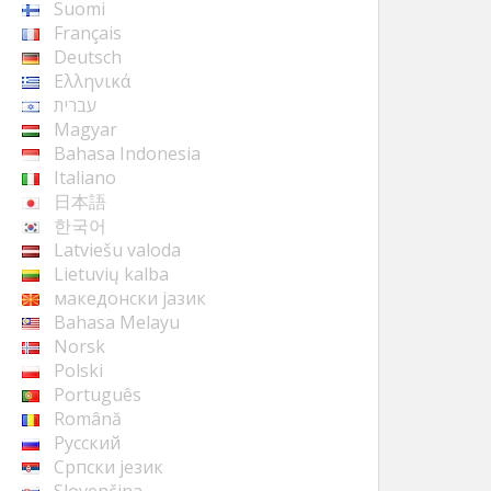
Suomi
Français
Deutsch
Ελληνικά
עברית
Magyar
Bahasa Indonesia
Italiano
日本語
한국어
Latviešu valoda
Lietuvių kalba
македонски јазик
Bahasa Melayu
Norsk
Polski
Português
Română
Русский
Cрпски језик