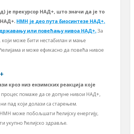
 је прекурсор НАД+, што значи да је то
 НАД+.
НМН је део пута биосинтезе НАД+,
одржавању или повећању нивоа НАД+.
За
, који може бити нестабилан и мање
 ћелијама и може ефикасно да повећа нивое
+
ази кроз низ ензимских реакција које
 процес помаже да се допуне нивои НАД+,
и пад који долази са старењем.
НМН може побољшати ћелијску енергију,
и укупно ћелијско здравље.