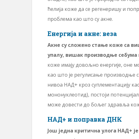
ћелија коже да се регенеришу и поп
проблема као што су акне.
Енергија и акне: веза
Акне су сложено стање коже са в
упалу, вишак производње себума 
коже имају довољно енергије, оне мо
као што је регулисање производње 
нивоа НАД+ кроз суплементацију ка
мононуклеотид), постоји потенцијал
може довести до бољег здравља кож
НАД+ и поправка ДНК
Још једна критична улога НАД+ је