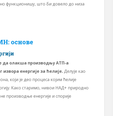
лно функционишу, што би довело до низа
Н: основе
ргији
је да олакша производњу АТП-а
 извора енергије за ћелије.
Делује као
на, који је део процеса којим ћелије
ргију. Како старимо, нивои НАД+ природно
не производње енергије и спорије