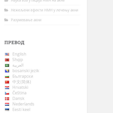
Наука иза утицаја НМН на акне
Нежељени ефекти НМН у лечењу акни
Разумевање акни
ПРЕВОД
English
Shqip
العربية
bosanski jezik
Български
中文(简体)
Hrvatski
Čeština
Dansk
Nederlands
Eesti keel