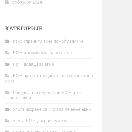
фебруара 2024
КАТЕГОРИЈЕ
Како спречити акне помоћу НМН-а
НМН и хормонска равнотежа
НМН додаци за акне
НМН против традиционалних третмана
акни
Предности и недостаци НМН-а за
лечење акни
Улога исхране са НМН за лечење акни
Улога НМН у здрављу коже