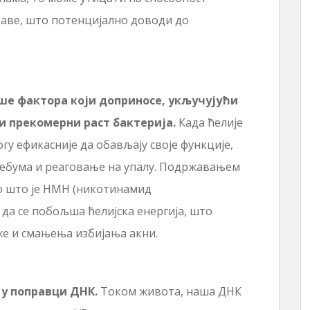
раве, што потенцијално доводи до
ише фактора који доприносе, укључујући
и прекомерни раст бактерија.
Када ћелије
гу ефикасније да обављају своје функције,
себума и реаговање на упалу. Подржавањем
о што је НМН (никотинамид
 да се побољша ћелијска енергија, што
е и смањења избијања акни.
 у поправци ДНК.
Током живота, наша ДНК