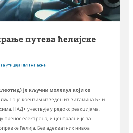
ирање путева ћелијске
иза утицаја НМН на акне
еотид) је кључни молекул који се
ела.
То је коензим изведен из витамина Б3 и
сима. НАД+ учествује у редокс реакцијама,
ују пренос електрона, и централни је за
правке ћелија. Без адекватних нивоа