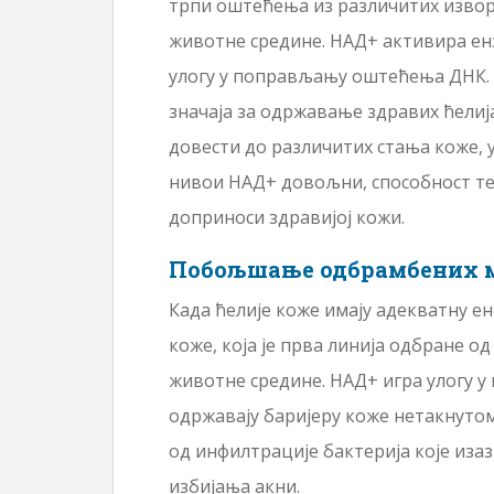
трпи оштећења из различитих извора
животне средине. НАД+ активира енз
улогу у поправљању оштећења ДНК. 
значаја за одржавање здравих ћелиј
довести до различитих стања коже, 
нивои НАД+ довољни, способност те
доприноси здравијој кожи.
Побољшање одбрамбених 
Када ћелије коже имају адекватну ен
коже, која је прва линија одбране о
животне средине. НАД+ игра улогу у
одржавају баријеру коже нетакнутом
од инфилтрације бактерија које иза
избијања акни.