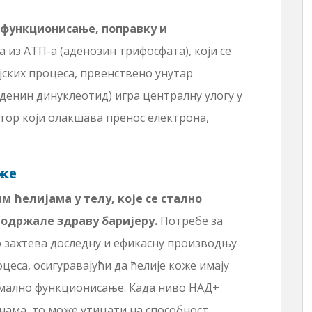
а функционисање, поправку и
а из АТП-а (аденозин трифосфата), који се
ских процеса, првенствено унутар
денин динуклеотид) игра централну улогу у
тор који олакшава пренос електрона,
оже
м ћелијама у телу, које се стално
 одржале здраву баријеру.
Потребе за
то захтева доследну и ефикасну производњу
оцеса, осигуравајући да ћелије коже имају
тимално функционисање. Када ниво НАД+
инама, то може утицати на способност