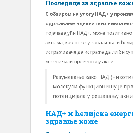
Последице за здравље коже
С обзиром на улогу НАД+ у произ
одржавање адекватних нивоа мож
појачавајући НАД+, може позитивно 
акнама, као што су запаљење и ћелиј
истраживаче да истраже да ли би су
лечење или превенцију акни.
Разумевање како НАД (никоти
молекули функционишу је прв
потенцијала у решавању акни 
НАД+ и ћелијска енерги
здравље коже