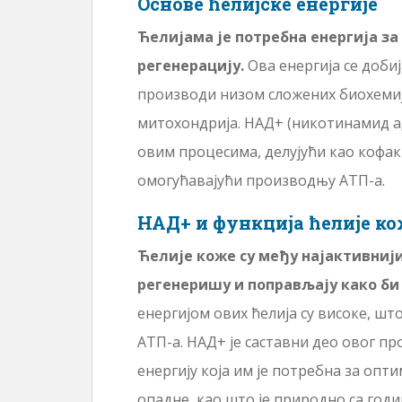
Основе ћелијске енергије
Ћелијама је потребна енергија з
регенерацију.
Ова енергија се добиј
производи низом сложених биохемиј
митохондрија. НАД+ (никотинамид а
овим процесима, делујући као кофак
омогућавајући производњу АТП-а.
НАД+ и функција ћелије к
Ћелије коже су међу најактивнији
регенеришу и поправљају како би
енергијом ових ћелија су високе, ш
АТП-а. НАД+ је саставни део овог пр
енергију која им је потребна за оп
опадне, као што је природно са год