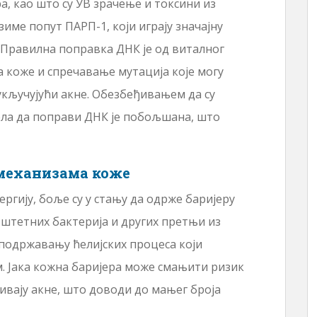
, као што су УВ зрачење и токсини из
име попут ПАРП-1, који играју значајну
Правилна поправка ДНК је од виталног
а коже и спречавање мутација које могу
укључујући акне. Обезбеђивањем да су
ла да поправи ДНК је побољшана, што
механизама коже
ергију, боље су у стању да одрже баријеру
д штетних бактерија и других претњи из
 подржавању ћелијских процеса који
. Јака кожна баријера може смањити ризик
зивају акне, што доводи до мањег броја