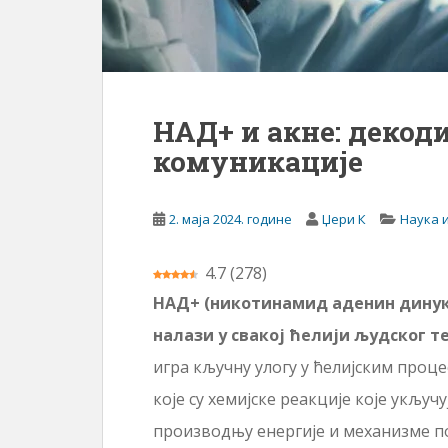
НАД+ и акне: декод
комуникације
2. маја 2024. године
Џери К
Наука 
4.7
(
278
)
НАД+ (никотинамид аденин динукл
налази у свакој ћелији људског т
игра кључну улогу у ћелијским проце
које су хемијске реакције које укључ
производњу енергије и механизме по