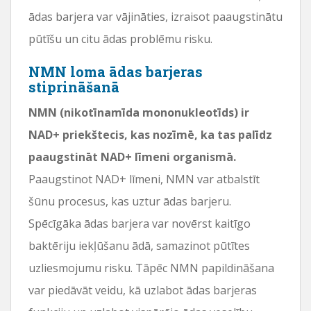
ādas barjera var vājināties, izraisot paaugstinātu
pūtīšu un citu ādas problēmu risku.
NMN loma ādas barjeras
stiprināšanā
NMN (nikotīnamīda mononukleotīds) ir
NAD+ priekštecis, kas nozīmē, ka tas palīdz
paaugstināt NAD+ līmeni organismā.
Paaugstinot NAD+ līmeni, NMN var atbalstīt
šūnu procesus, kas uztur ādas barjeru.
Spēcīgāka ādas barjera var novērst kaitīgo
baktēriju iekļūšanu ādā, samazinot pūtītes
uzliesmojumu risku. Tāpēc NMN papildināšana
var piedāvāt veidu, kā uzlabot ādas barjeras