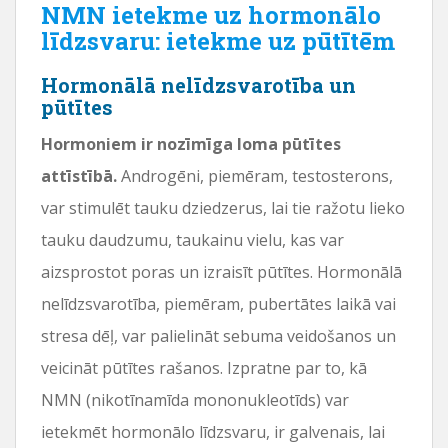
NMN ietekme uz hormonālo
līdzsvaru: ietekme uz pūtītēm
Hormonālā nelīdzsvarotība un
pūtītes
Hormoniem ir nozīmīga loma pūtītes
attīstībā.
Androgēni, piemēram, testosterons,
var stimulēt tauku dziedzerus, lai tie ražotu lieko
tauku daudzumu, taukainu vielu, kas var
aizsprostot poras un izraisīt pūtītes. Hormonālā
nelīdzsvarotība, piemēram, pubertātes laikā vai
stresa dēļ, var palielināt sebuma veidošanos un
veicināt pūtītes rašanos. Izpratne par to, kā
NMN (nikotīnamīda mononukleotīds) var
ietekmēt hormonālo līdzsvaru, ir galvenais, lai