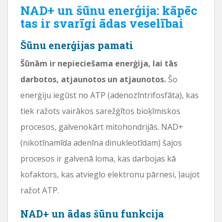
NAD+ un šūnu enerģija: kāpēc
tas ir svarīgi ādas veselībai
Šūnu enerģijas pamati
Šūnām ir nepieciešama enerģija, lai tās
darbotos, atjaunotos un atjaunotos.
Šo
enerģiju iegūst no ATP (adenozīntrifosfāta), kas
tiek ražots vairākos sarežģītos bioķīmiskos
procesos, galvenokārt mitohondrijās. NAD+
(nikotīnamīda adenīna dinukleotīdam) šajos
procesos ir galvenā loma, kas darbojas kā
kofaktors, kas atvieglo elektronu pārnesi, ļaujot
ražot ATP.
NAD+ un ādas šūnu funkcija