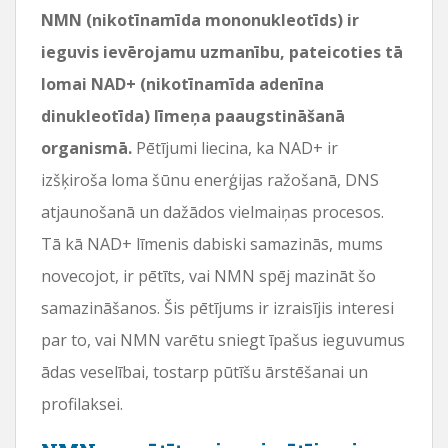
NMN (nikotīnamīda mononukleotīds) ir
ieguvis ievērojamu uzmanību, pateicoties tā
lomai NAD+ (nikotīnamīda adenīna
dinukleotīda) līmeņa paaugstināšanā
organismā.
Pētījumi liecina, ka NAD+ ir
izšķiroša loma šūnu enerģijas ražošanā, DNS
atjaunošanā un dažādos vielmaiņas procesos.
Tā kā NAD+ līmenis dabiski samazinās, mums
novecojot, ir pētīts, vai NMN spēj mazināt šo
samazināšanos. Šis pētījums ir izraisījis interesi
par to, vai NMN varētu sniegt īpašus ieguvumus
ādas veselībai, tostarp pūtīšu ārstēšanai un
profilaksei.