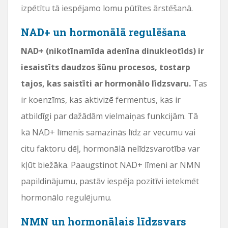
izpētītu tā iespējamo lomu pūtītes ārstēšanā.
NAD+ un hormonālā regulēšana
NAD+ (nikotīnamīda adenīna dinukleotīds) ir
iesaistīts daudzos šūnu procesos, tostarp
tajos, kas saistīti ar hormonālo līdzsvaru.
Tas
ir koenzīms, kas aktivizē fermentus, kas ir
atbildīgi par dažādām vielmaiņas funkcijām. Tā
kā NAD+ līmenis samazinās līdz ar vecumu vai
citu faktoru dēļ, hormonālā nelīdzsvarotība var
kļūt biežāka. Paaugstinot NAD+ līmeni ar NMN
papildinājumu, pastāv iespēja pozitīvi ietekmēt
hormonālo regulējumu.
NMN un hormonālais līdzsvars