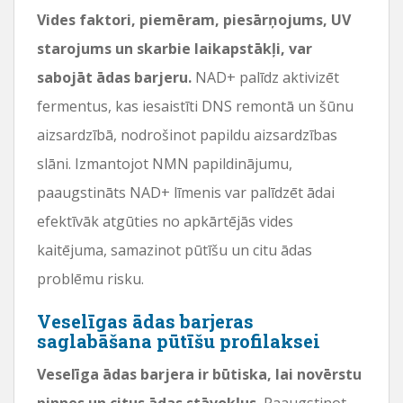
Vides faktori, piemēram, piesārņojums, UV
starojums un skarbie laikapstākļi, var
sabojāt ādas barjeru.
NAD+ palīdz aktivizēt
fermentus, kas iesaistīti DNS remontā un šūnu
aizsardzībā, nodrošinot papildu aizsardzības
slāni. Izmantojot NMN papildinājumu,
paaugstināts NAD+ līmenis var palīdzēt ādai
efektīvāk atgūties no apkārtējās vides
kaitējuma, samazinot pūtīšu un citu ādas
problēmu risku.
Veselīgas ādas barjeras
saglabāšana pūtīšu profilaksei
Veselīga ādas barjera ir būtiska, lai novērstu
pinnes un citus ādas stāvokļus.
Paaugstinot