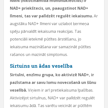
NMN (nikotīnamīda mononukleotīds) ir
NAD+ priekštecis, un, paaugstinot NAD+
līmeni, tas var palīdzēt regulēt iekaisumu.
Ar
augstāku NAD+ līmeni var uzlabot ķermeņa
spēju pārvaldīt iekaisuma reakcijas. Tas
potenciāli ietekmē pūtītes ārstēšanu, jo
iekaisuma mazināšana var samazināt pūtītes
rašanos un mazināt simptomus.
Sirtuins un ādas veselība
Sirtuīni, enzīmu grupa, ko aktivizē NAD+, ir
pazīstama ar savu lomu novecošanā un šūnu
veselībā.
Viņiem ir arī pretiekaisuma īpašības.
Aktivizējot sirtuīnus, NAD+ var palīdzēt regulēt
iekaisumu ādā. Tas varētu veicināt ar pūtītēm