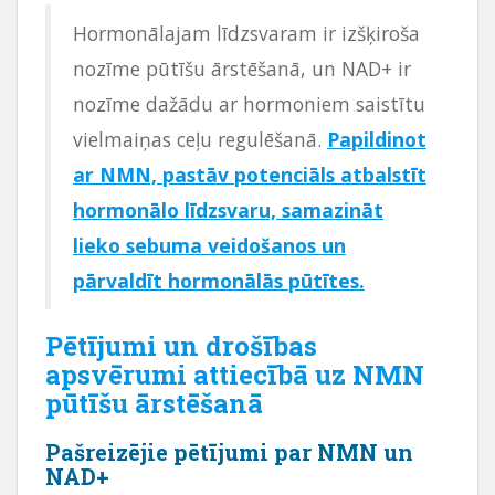
Hormonālajam līdzsvaram ir izšķiroša
nozīme pūtīšu ārstēšanā, un NAD+ ir
nozīme dažādu ar hormoniem saistītu
vielmaiņas ceļu regulēšanā.
Papildinot
ar NMN, pastāv potenciāls atbalstīt
hormonālo līdzsvaru, samazināt
lieko sebuma veidošanos un
pārvaldīt hormonālās pūtītes.
Pētījumi un drošības
apsvērumi attiecībā uz NMN
pūtīšu ārstēšanā
Pašreizējie pētījumi par NMN un
NAD+