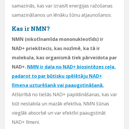
samazinās, kas var izraisīt enerģijas ražošanas
samazināšanos un lēnāku šūnu atjaunošanos.
Kas ir NMN?
NMN (nikotīnamīda mononukleotīds) ir
NAD+ priekštecis, kas nozīmē, ka tā ir
molekula, kas organismā tiek pārveidota par
NAD+.
NMN ir daļa no NAD+ biosintēzes ceļa,
padarot to par būtisku spēlētāju NAD+
līmeņa uzturēšanā vai paaugstināšanā.
Atšķirībā no tiešās NAD+ papildināšanas, kas var
būt nestabila un mazāk efektīva, NMN šūnas
vieglāk absorbē un var efektīvi paaugstināt
NAD+ līmeni.