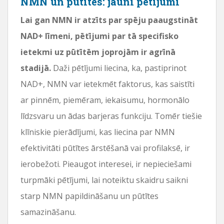
NMN un pūtītes: jauni pētījumi
Lai gan NMN ir atzīts par spēju paaugstināt
NAD+ līmeni, pētījumi par tā specifisko
ietekmi uz pūtītēm joprojām ir agrīnā
stadijā.
Daži pētījumi liecina, ka, pastiprinot
NAD+, NMN var ietekmēt faktorus, kas saistīti
ar pinnēm, piemēram, iekaisumu, hormonālo
līdzsvaru un ādas barjeras funkciju. Tomēr tiešie
klīniskie pierādījumi, kas liecina par NMN
efektivitāti pūtītes ārstēšanā vai profilaksē, ir
ierobežoti. Pieaugot interesei, ir nepieciešami
turpmāki pētījumi, lai noteiktu skaidru saikni
starp NMN papildināšanu un pūtītes
samazināšanu.