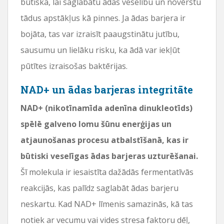
būtiska, lai saglabātu ādas veselību un novērstu
tādus apstākļus kā pinnes. Ja ādas barjera ir
bojāta, tas var izraisīt paaugstinātu jutību,
sausumu un lielāku risku, ka ādā var iekļūt
pūtītes izraisošas baktērijas.
NAD+ un ādas barjeras integritāte
NAD+ (nikotīnamīda adenīna dinukleotīds)
spēlē galveno lomu šūnu enerģijas un
atjaunošanas procesu atbalstīšanā, kas ir
būtiski veselīgas ādas barjeras uzturēšanai.
Šī molekula ir iesaistīta dažādās fermentatīvās
reakcijās, kas palīdz saglabāt ādas barjeru
neskartu. Kad NAD+ līmenis samazinās, kā tas
notiek ar vecumu vai vides stresa faktoru dēļ,