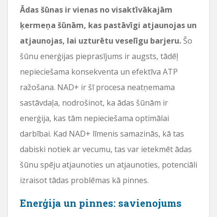
Ādas šūnas ir vienas no visaktīvākajām
ķermeņa šūnām, kas pastāvīgi atjaunojas un
atjaunojas, lai uzturētu veselīgu barjeru.
Šo
šūnu enerģijas pieprasījums ir augsts, tādēļ
nepieciešama konsekventa un efektīva ATP
ražošana. NAD+ ir šī procesa neatņemama
sastāvdaļa, nodrošinot, ka ādas šūnām ir
enerģija, kas tām nepieciešama optimālai
darbībai. Kad NAD+ līmenis samazinās, kā tas
dabiski notiek ar vecumu, tas var ietekmēt ādas
šūnu spēju atjaunoties un atjaunoties, potenciāli
izraisot tādas problēmas kā pinnes.
Enerģija un pinnes: savienojums