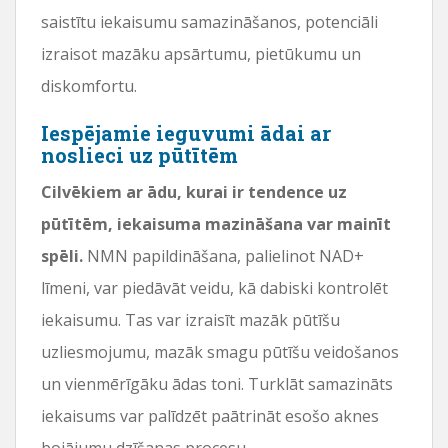
saistītu iekaisumu samazināšanos, potenciāli
izraisot mazāku apsārtumu, pietūkumu un
diskomfortu.
Iespējamie ieguvumi ādai ar
noslieci uz pūtītēm
Cilvēkiem ar ādu, kurai ir tendence uz
pūtītēm, iekaisuma mazināšana var mainīt
spēli.
NMN papildināšana, palielinot NAD+
līmeni, var piedāvāt veidu, kā dabiski kontrolēt
iekaisumu. Tas var izraisīt mazāk pūtīšu
uzliesmojumu, mazāk smagu pūtīšu veidošanos
un vienmērīgāku ādas toni. Turklāt samazināts
iekaisums var palīdzēt paātrināt esošo aknes
bojājumu dzīšanas procesu.