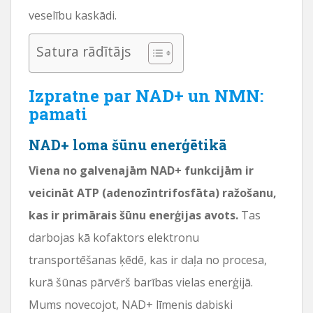
veselību kaskādi.
Satura rādītājs
Izpratne par NAD+ un NMN:
pamati
NAD+ loma šūnu enerģētikā
Viena no galvenajām NAD+ funkcijām ir
veicināt ATP (adenozīntrifosfāta) ražošanu,
kas ir primārais šūnu enerģijas avots.
Tas
darbojas kā kofaktors elektronu
transportēšanas ķēdē, kas ir daļa no procesa,
kurā šūnas pārvērš barības vielas enerģijā.
Mums novecojot, NAD+ līmenis dabiski