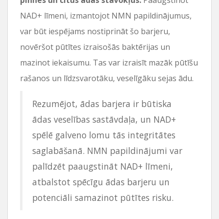
NAD+ līmeni, izmantojot NMN papildinājumus,
var būt iespējams nostiprināt šo barjeru,
novēršot pūtītes izraisošās baktērijas un
mazinot iekaisumu. Tas var izraisīt mazāk pūtīšu
rašanos un līdzsvarotāku, veselīgāku sejas ādu.
Rezumējot, ādas barjera ir būtiska
ādas veselības sastāvdaļa, un NAD+
spēlē galveno lomu tās integritātes
saglabāšanā. NMN papildinājumi var
palīdzēt paaugstināt NAD+ līmeni,
atbalstot spēcīgu ādas barjeru un
potenciāli samazinot pūtītes risku.