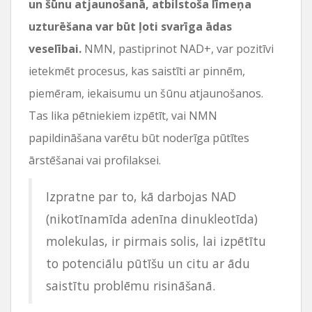
un šūnu atjaunošanā, atbilstoša līmeņa
uzturēšana var būt ļoti svarīga ādas
veselībai.
NMN, pastiprinot NAD+, var pozitīvi
ietekmēt procesus, kas saistīti ar pinnēm,
piemēram, iekaisumu un šūnu atjaunošanos.
Tas lika pētniekiem izpētīt, vai NMN
papildināšana varētu būt noderīga pūtītes
ārstēšanai vai profilaksei.
Izpratne par to, kā darbojas NAD
(nikotīnamīda adenīna dinukleotīda)
molekulas, ir pirmais solis, lai izpētītu
to potenciālu pūtīšu un citu ar ādu
saistītu problēmu risināšanā.