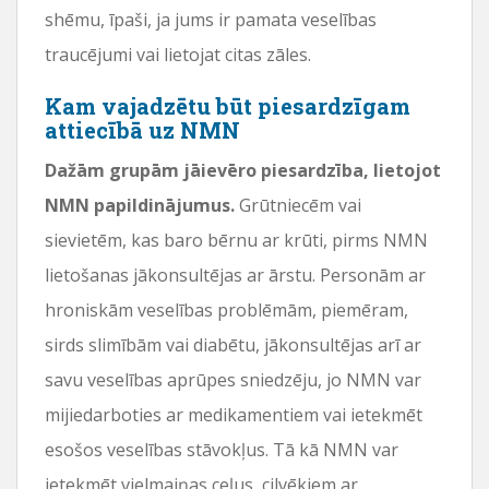
shēmu, īpaši, ja jums ir pamata veselības
traucējumi vai lietojat citas zāles.
Kam vajadzētu būt piesardzīgam
attiecībā uz NMN
Dažām grupām jāievēro piesardzība, lietojot
NMN papildinājumus.
Grūtniecēm vai
sievietēm, kas baro bērnu ar krūti, pirms NMN
lietošanas jākonsultējas ar ārstu. Personām ar
hroniskām veselības problēmām, piemēram,
sirds slimībām vai diabētu, jākonsultējas arī ar
savu veselības aprūpes sniedzēju, jo NMN var
mijiedarboties ar medikamentiem vai ietekmēt
esošos veselības stāvokļus. Tā kā NMN var
ietekmēt vielmaiņas ceļus, cilvēkiem ar