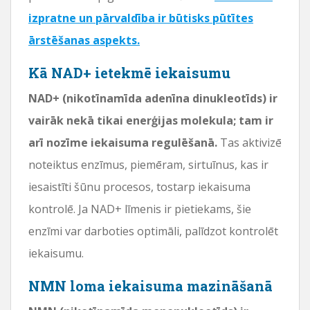
izpratne un pārvaldība ir būtisks pūtītes
ārstēšanas aspekts.
Kā NAD+ ietekmē iekaisumu
NAD+ (nikotīnamīda adenīna dinukleotīds) ir
vairāk nekā tikai enerģijas molekula; tam ir
arī nozīme iekaisuma regulēšanā.
Tas aktivizē
noteiktus enzīmus, piemēram, sirtuīnus, kas ir
iesaistīti šūnu procesos, tostarp iekaisuma
kontrolē. Ja NAD+ līmenis ir pietiekams, šie
enzīmi var darboties optimāli, palīdzot kontrolēt
iekaisumu.
NMN loma iekaisuma mazināšanā