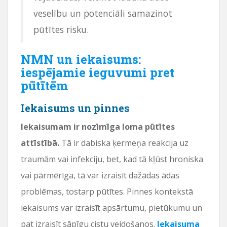
veselību un potenciāli samazinot
pūtītes risku.
NMN un iekaisums:
iespējamie ieguvumi pret
pūtītēm
Iekaisums un pinnes
Iekaisumam ir nozīmīga loma pūtītes
attīstībā.
Tā ir dabiska ķermeņa reakcija uz
traumām vai infekciju, bet, kad tā kļūst hroniska
vai pārmērīga, tā var izraisīt dažādas ādas
problēmas, tostarp pūtītes. Pinnes kontekstā
iekaisums var izraisīt apsārtumu, pietūkumu un
pat izraisīt sāpīgu cistu veidošanos.
Iekaisuma