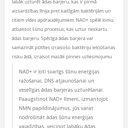
labāk uzturēt ādas barjeru, kas ir pirmā
aizsardzības līnija pret kaitīgām baktērijām un
citiem vides apdraudējumiem. NAD+ spēlē lomu,
atbalstot šūnu procesus, kas uztur neskartu
ādas barjeru. Spēcīga ādas barjera var
samazināt pūtītes izraisošo baktēriju iekļūšanas
risku ādā, izraisot mazāk pinnes uzliesmojumu.
NAD+ ir ļoti svarīgs šūnu enerģijas
ražošanai, DNS atjaunošanai un
veselīgas ādas barjeras uzturēšanai.
Paaugstinot NAD+ līmeni, izmantojot
NMN papildinājumus, jūs varat
nodrošināt ādas šūnu enerģijas
vajadzības, veicinot labāku ādas