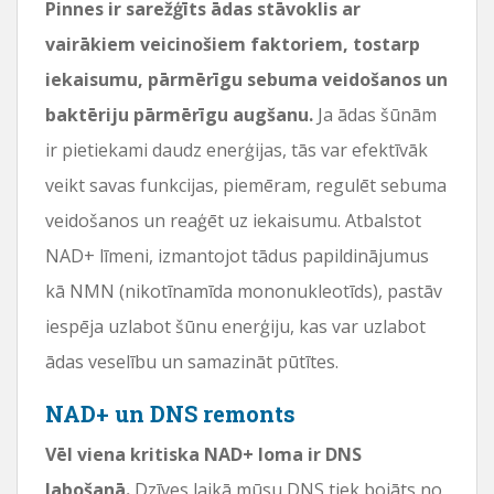
Pinnes ir sarežģīts ādas stāvoklis ar
vairākiem veicinošiem faktoriem, tostarp
iekaisumu, pārmērīgu sebuma veidošanos un
baktēriju pārmērīgu augšanu.
Ja ādas šūnām
ir pietiekami daudz enerģijas, tās var efektīvāk
veikt savas funkcijas, piemēram, regulēt sebuma
veidošanos un reaģēt uz iekaisumu. Atbalstot
NAD+ līmeni, izmantojot tādus papildinājumus
kā NMN (nikotīnamīda mononukleotīds), pastāv
iespēja uzlabot šūnu enerģiju, kas var uzlabot
ādas veselību un samazināt pūtītes.
NAD+ un DNS remonts
Vēl viena kritiska NAD+ loma ir DNS
labošanā.
Dzīves laikā mūsu DNS tiek bojāts no