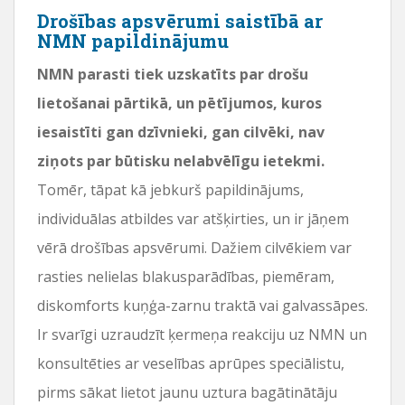
Drošības apsvērumi saistībā ar
NMN papildinājumu
NMN parasti tiek uzskatīts par drošu
lietošanai pārtikā, un pētījumos, kuros
iesaistīti gan dzīvnieki, gan cilvēki, nav
ziņots par būtisku nelabvēlīgu ietekmi.
Tomēr, tāpat kā jebkurš papildinājums,
individuālas atbildes var atšķirties, un ir jāņem
vērā drošības apsvērumi. Dažiem cilvēkiem var
rasties nelielas blakusparādības, piemēram,
diskomforts kuņģa-zarnu traktā vai galvassāpes.
Ir svarīgi uzraudzīt ķermeņa reakciju uz NMN un
konsultēties ar veselības aprūpes speciālistu,
pirms sākat lietot jaunu uztura bagātinātāju