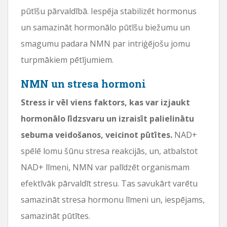
pūtīšu pārvaldībā. Iespēja stabilizēt hormonus
un samazināt hormonālo pūtīšu biežumu un
smagumu padara NMN par intriģējošu jomu
turpmākiem pētījumiem.
NMN un stresa hormoni
Stress ir vēl viens faktors, kas var izjaukt
hormonālo līdzsvaru un izraisīt palielinātu
sebuma veidošanos, veicinot pūtītes.
NAD+
spēlē lomu šūnu stresa reakcijās, un, atbalstot
NAD+ līmeni, NMN var palīdzēt organismam
efektīvāk pārvaldīt stresu. Tas savukārt varētu
samazināt stresa hormonu līmeni un, iespējams,
samazināt pūtītes.