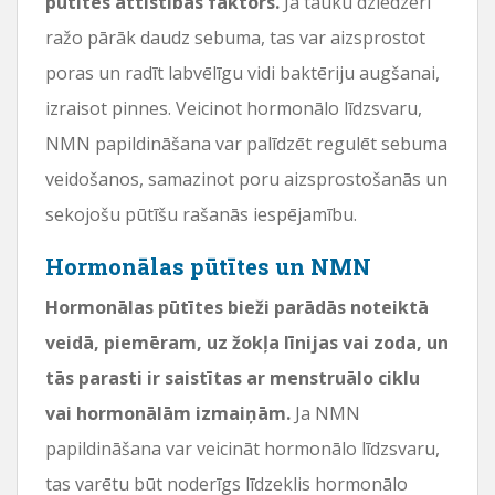
pūtītes attīstības faktors.
Ja tauku dziedzeri
ražo pārāk daudz sebuma, tas var aizsprostot
poras un radīt labvēlīgu vidi baktēriju augšanai,
izraisot pinnes. Veicinot hormonālo līdzsvaru,
NMN papildināšana var palīdzēt regulēt sebuma
veidošanos, samazinot poru aizsprostošanās un
sekojošu pūtīšu rašanās iespējamību.
Hormonālas pūtītes un NMN
Hormonālas pūtītes bieži parādās noteiktā
veidā, piemēram, uz žokļa līnijas vai zoda, un
tās parasti ir saistītas ar menstruālo ciklu
vai hormonālām izmaiņām.
Ja NMN
papildināšana var veicināt hormonālo līdzsvaru,
tas varētu būt noderīgs līdzeklis hormonālo