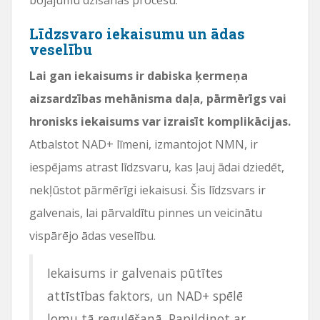
Līdzsvaro iekaisumu un ādas
veselību
Lai gan iekaisums ir dabiska ķermeņa
aizsardzības mehānisma daļa, pārmērīgs vai
hronisks iekaisums var izraisīt komplikācijas.
Atbalstot NAD+ līmeni, izmantojot NMN, ir
iespējams atrast līdzsvaru, kas ļauj ādai dziedēt,
nekļūstot pārmērīgi iekaisusi. Šis līdzsvars ir
galvenais, lai pārvaldītu pinnes un veicinātu
vispārējo ādas veselību.
Iekaisums ir galvenais pūtītes
attīstības faktors, un NAD+ spēlē
lomu tā regulēšanā. Papildinot ar