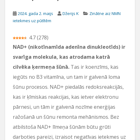
u
2024. gada 2. maijs
Džerijs K
Zinātne aiz NMN
ietekmes uz pūtītēm
4.7
(
278
)
NAD+ (nikotīnamīda adenīna dinukleotīds) ir
svarīga molekula, kas atrodama katrā
cilvēka ķermeņa šūnā.
Tas ir koenzīms, kas
iegūts no B3 vitamīna, un tam ir galvenā loma
šūnu procesos. NAD+ piedalās redoksreakcijās,
kas ir ķīmiskas reakcijas, kas ietver elektronu
pārnesi, un tām ir galvenā nozīme enerģijas
ražošanā un šūnu remonta mehānismos. Bez
atbilstoša NAD+ līmeņa šūnām būtu grūti
darboties pareizi, izraisot negatīvas ietekmes uz