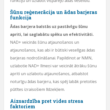
funkciju un uzlabot vispārējo ādas veselību.
Šūnu reģenerācija un ādas barjeras
funkcija
Ādas barjera balstās uz pastāvīgu šūnu
apriti, lai saglabātu spēku un efektivitāti.
NAD+ veicinās šūnu atjaunošanos un
atjaunošanos, kas abi ir būtiski veselīgas ādas
barjeras nodrošināšanai. Papildinot ar NMN,
uzlabotie NAD+ līmeņi var veicināt ātrāku šūnu
apriti un uzlabotu atjaunošanos, atbalstot
noturīgu ādas barjeru, kas spēj labāk pretoties
pūtītes izraisošiem līdzekļiem.
Aizsardzība pret vides stresa
faktoriem