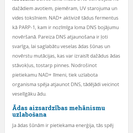
dažādiem avotiem, piemēram, UV starojuma un
vides toksīniem. NAD+ aktivizē tādus fermentus
kā PARP-1, kam ir nozīmīga loma DNS bojājumu
novēršanā. Pareiza DNS atjaunošana ir ļoti
svarīga, lai saglabātu veselas ādas šūnas un
novērstu mutācijas, kas var izraisīt dažādus ādas
stāvokļus, tostarp pinnes. Nodrošinot
pietiekamu NAD+ līmeni, tiek uzlabota
organisma spēja atjaunot DNS, tādējādi veicinot
veselīgāku ādu.
Ādas aizsardzības mehānismu
uzlabošana
Ja ādas šūnām ir pietiekama enerģija, tās spēj