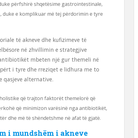
 duke përfshirë shqetësime gastrointestinale,
, duke e komplikuar më tej përdorimin e tyre
oriale të akneve dhe kufizimeve të
lbësore në zhvillimin e strategjive
antibiotikët mbeten një gur themeli në
përt i tyre dhe rreziqet e lidhura me to
 qasjeve alternative.
holistike që trajton faktorët themelorë që
rkohë që minimizon varësinë nga antibiotikët,
stër dhe më të shëndetshme në afat të gjatë.
jtim i mundshëm i akneve