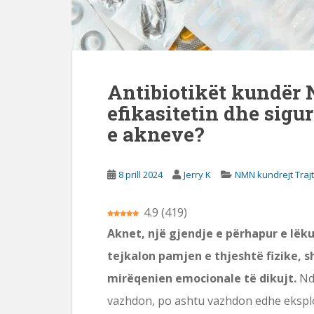
s
o
r
e
Antibiotikët kundër 
efikasitetin dhe sigur
e akneve?
8 prill 2024
Jerry K
NMN kundrejt Trajt
4.9
(
419
)
Aknet, një gjendje e përhapur e lëku
tejkalon pamjen e thjeshtë fizike, 
mirëqenien emocionale të dikujt.
Ndë
vazhdon, po ashtu vazhdon edhe eksplor