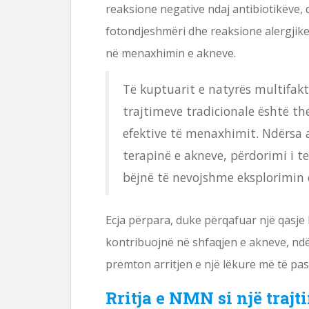
reaksione negative ndaj antibiotikëve,
fotondjeshmëri dhe reaksione alergjike
në menaxhimin e akneve.
Të kuptuarit e natyrës multifakt
trajtimeve tradicionale është the
efektive të menaxhimit. Ndërsa 
terapinë e akneve, përdorimi i te
bëjnë të nevojshme eksplorimin e
Ecja përpara, duke përqafuar një qasje 
kontribuojnë në shfaqjen e akneve, ndë
premton arritjen e një lëkure më të pa
Rritja e NMN si një tra