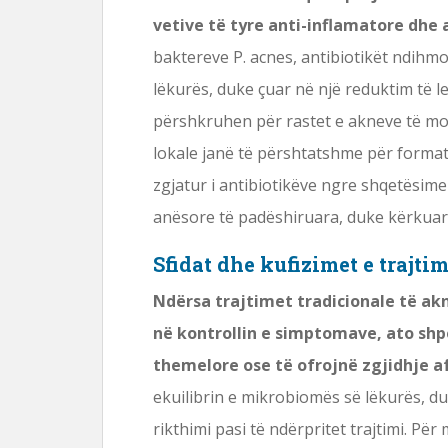
vetive të tyre anti-inflamatore dhe 
baktereve P. acnes, antibiotikët ndihm
lëkurës, duke çuar në një reduktim të l
përshkruhen për rastet e akneve të mo
lokale janë të përshtatshme për format 
zgjatur i antibiotikëve ngre shqetësime
anësore të padëshiruara, duke kërkuar nj
Sfidat dhe kufizimet e trajti
Ndërsa trajtimet tradicionale të ak
në kontrollin e simptomave, ato sh
themelore ose të ofrojnë zgjidhje a
ekuilibrin e mikrobiomës së lëkurës, 
rikthimi pasi të ndërpritet trajtimi. Për