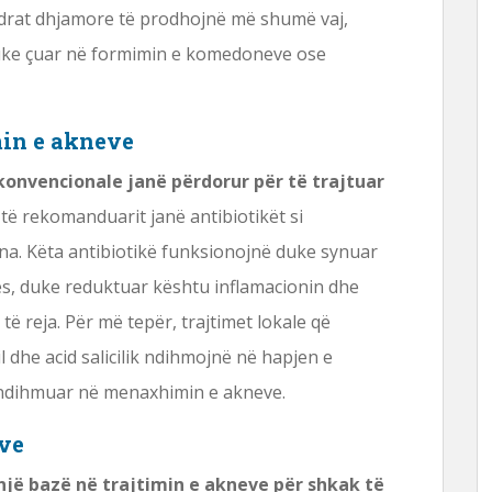
drat dhjamore të prodhojnë më shumë vaj,
 duke çuar në formimin e komedoneve ose
min e akneve
konvencionale janë përdorur për të trajtuar
ë rekomanduarit janë antibiotikët si
cina. Këta antibiotikë funksionojnë duke synuar
es, duke reduktuar kështu inflamacionin dhe
ë reja. Për më tepër, trajtimet lokale që
 dhe acid salicilik ndihmojnë në hapjen e
 ndihmuar në menaxhimin e akneve.
ëve
një bazë në trajtimin e akneve për shkak të