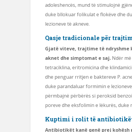
adoleshencës, mund të stimulojnë gjën
duke bllokuar folikulat e flokëve dhe
lezioneve të akneve.
Qasje tradicionale për trajti
Gjatë viteve, trajtime të ndryshme 
aknet dhe simptomat e saj.
Ndër më t
tetraciklina, eritromicina dhe klindami
dhe penguar rritjen e baktereve P. acn
duke parandaluar formimin e lezioneve t
përmbajnë përbërës si peroksid benzoil
poreve dhe eksfolimin e lëkurës, duke
Kuptimi i rolit të antibiotik
Antibiotikët kanë qenë prej kohësh 