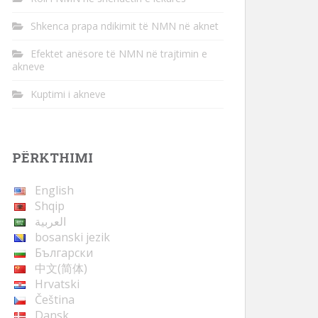
Shkenca prapa ndikimit të NMN në aknet
Efektet anësore të NMN në trajtimin e
akneve
Kuptimi i akneve
PËRKTHIMI
English
Shqip
العربية
bosanski jezik
Български
中文(简体)
Hrvatski
Čeština
Dansk