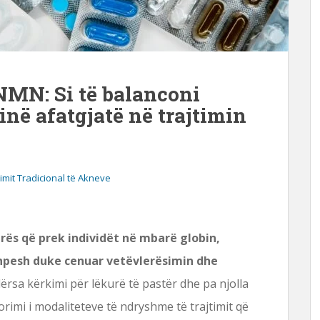
NMN: Si të balanconi
inë afatgjatë në trajtimin
imit Tradicional të Akneve
rës që prek individët në mbarë globin,
shpesh duke cenuar vetëvlerësimin dhe
rsa kërkimi për lëkurë të pastër dhe pa njolla
imi i modaliteteve të ndryshme të trajtimit që