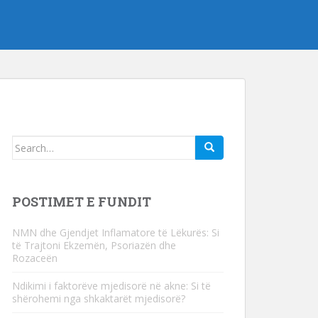
Kërko
për:
POSTIMET E FUNDIT
NMN dhe Gjendjet Inflamatore të Lëkurës: Si
të Trajtoni Ekzemën, Psoriazën dhe
Rozaceën
Ndikimi i faktorëve mjedisorë në akne: Si të
shërohemi nga shkaktarët mjedisorë?