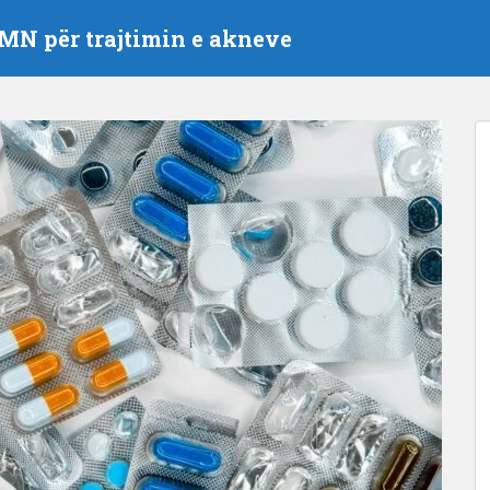
MN për trajtimin e akneve