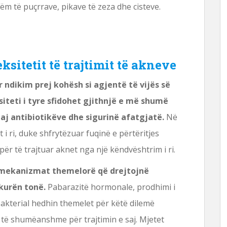
m të puçrrave, pikave të zeza dhe cisteve.
sitetit të trajtimit të akneve
 ndikim prej kohësh si agjentë të vijës së
iteti i tyre sfidohet gjithnjë e më shumë
j antibiotikëve dhe sigurinë afatgjatë.
Në
i ri, duke shfrytëzuar fuqinë e përtëritjes
për të trajtuar aknet nga një këndvështrim i ri.
mekanizmat themelorë që drejtojnë
kurën tonë.
Pabarazitë hormonale, prodhimi i
akterial hedhin themelet për këtë dilemë
 të shumëanshme për trajtimin e saj. Mjetet