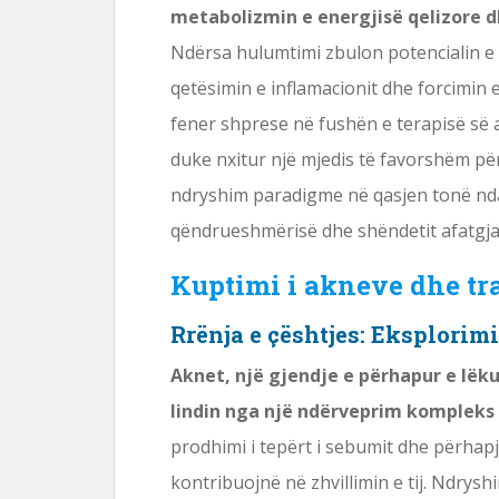
metabolizmin e energjisë qelizore 
Ndërsa hulumtimi zbulon potencialin e 
qetësimin e inflamacionit dhe forcimin 
fener shprese në fushën e terapisë së a
duke nxitur një mjedis të favorshëm pë
ndryshim paradigme në qasjen tonë ndaj 
qëndrueshmërisë dhe shëndetit afatgjat
Kuptimi i akneve dhe tr
Rrënja e çështjes: Eksplorim
Aknet, një gjendje e përhapur e lëku
lindin nga një ndërveprim kompleks
prodhimi i tepërt i sebumit dhe përhap
kontribuojnë në zhvillimin e tij. Ndrys