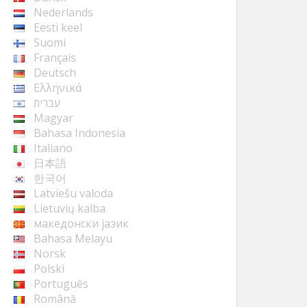
Nederlands
Eesti keel
Suomi
Français
Deutsch
Ελληνικά
עברית
Magyar
Bahasa Indonesia
Italiano
日本語
한국어
Latviešu valoda
Lietuvių kalba
македонски јазик
Bahasa Melayu
Norsk
Polski
Português
Română