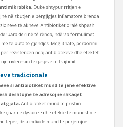
antimikrobike.
Duke shtypur rritjen e
ojnë në zbutjen e përgjigjes inflamatore brenda
ezioneve të akneve. Antibiotikët oralë shpesh
deruara deri në të rënda, ndërsa formulimet
më të buta të gjendjes. Megjithatë, përdorimi i
 për rezistencën ndaj antibiotikëve dhe efektet
ë rivlerësim të qasjeve të trajtimit.
meve tradicionale
neve si antibiotikët mund të jenë efektive
pesh dështojnë të adresojnë shkaqet
fatgjata.
Antibiotikët mund të prishin
duke çuar në dysbiozë dhe efekte të mundshme
 më tepër, disa individë mund të përjetojnë