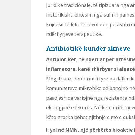
juridike tradicionale, të tipizuara nga
historikisht lehtësim nga sulmi i pamës
kujdesit të lëkurës evoluon, po ashtu du
ndërhyrjeve terapeutike.
Antibiotikë kundër akneve
Antibiotikët, të nderuar për aftësin
inflamatore, kanë shërbyer si aleat
Megjithatë, përdorimi i tyre pa dallim k
komuniteteve mikrobike që banojnë në
pasojash që variojnë nga rezistenca nda
ekologjinë e lëkurës. Në këtë dritë, nev
këto gracka bëhet gjithnjë e më e duk
Hyni në NMN, një përbërës bioaktiv i