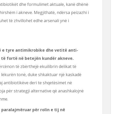
 antibiotikët dhe formulimet aktuale, kanë dhënë
hirshëm i akneve. Megjithatë, ndërsa peizazhi i
het të zhvillohet edhe arsenali ynë i
ë e tyre antimikrobike dhe vetitë anti-
ë të fortë në betejën kundër akneve.
ërcënon të zbërthejë ekuilibrin delikat të
 lëkurën tonë, duke shkaktuar një kaskadë
j antibiotikëve deri te shqetësimet në
oja për strategji alternative që anashkalojnë
shme.
 paralajmëruar për rolin e tij në