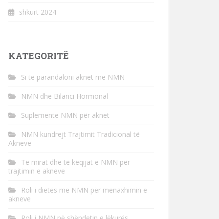
shkurt 2024
KATEGORITË
Si të parandaloni aknet me NMN
NMN dhe Bilanci Hormonal
Suplemente NMN për aknet
NMN kundrejt Trajtimit Tradicional të
Akneve
Të mirat dhe të këqijat e NMN për
trajtimin e akneve
Roli i dietës me NMN për menaxhimin e
akneve
Roli i NMN në shëndetin e lëkurës