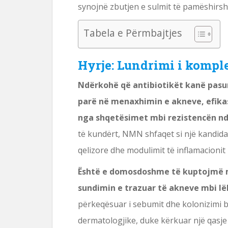
synojnë zbutjen e sulmit të pamëshirshë
Tabela e Përmbajtjes
Hyrje: Lundrimi i komplek
Ndërkohë që antibiotikët kanë pasur
parë në menaxhimin e akneve, efikas
nga shqetësimet mbi rezistencën nda
të kundërt, NMN shfaqet si një kandidat 
qelizore dhe modulimit të inflamacionit 
Është e domosdoshme të kuptojmë 
sundimin e trazuar të akneve mbi lë
përkeqësuar i sebumit dhe kolonizimi b
dermatologjike, duke kërkuar një qasje