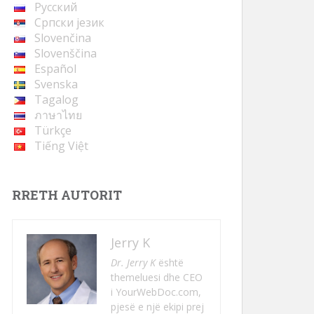
Русский
Cрпски језик
Slovenčina
Slovenščina
Español
Svenska
Tagalog
ภาษาไทย
Türkçe
Tiếng Việt
RRETH AUTORIT
Jerry K
Dr. Jerry K
është
themeluesi dhe CEO
i YourWebDoc.com,
pjesë e një ekipi prej