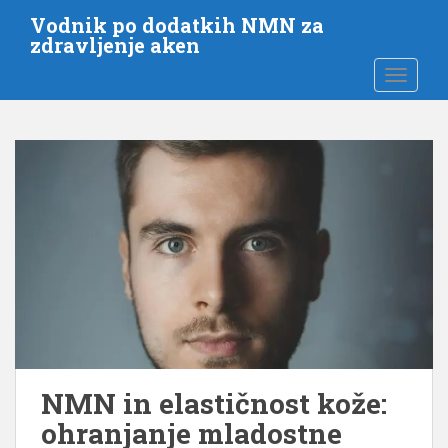
P
Vodnik po dodatkih NMN za
r
zdravljenje aken
e
PREKLO
s
k
o
č
i
n
a
g
l
a
v
n
o
v
NMN in elastičnost kože:
s
ohranjanje mladostne
e
b