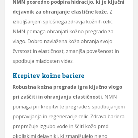
NMN posredno podpira hidracijo, ki je ključni
dejavnik za ohranjanje elastične kože.
Z
izboljšanjem splošnega zdravja kožnih celic
NMN pomaga ohranjati kožno pregrado za
vlago. Dobro navlažena koža ohranja svojo
čvrstost in elastičnost, zmanjša povešenost in
spodbuja mladosten videz.
Krepitev kožne bariere
Robustna kožna pregrada igra ključno vlogo
pri zaščiti in ohranjanju elastičnosti.
NMN
pomaga pri krepitvi te pregrade s spodbujanjem
popravljanja in regeneracije celic. Zdrava bariera
preprečuje izgubo vode in ščiti kožo pred
okoljskimi dejavniki, ki zmanjšujejo njeno