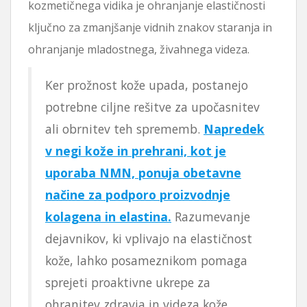
kozmetičnega vidika je ohranjanje elastičnosti
ključno za zmanjšanje vidnih znakov staranja in
ohranjanje mladostnega, živahnega videza.
Ker prožnost kože upada, postanejo
potrebne ciljne rešitve za upočasnitev
ali obrnitev teh sprememb.
Napredek
v negi kože in prehrani, kot je
uporaba NMN, ponuja obetavne
načine za podporo proizvodnje
kolagena in elastina.
Razumevanje
dejavnikov, ki vplivajo na elastičnost
kože, lahko posameznikom pomaga
sprejeti proaktivne ukrepe za
ohranitev zdravja in videza kože.