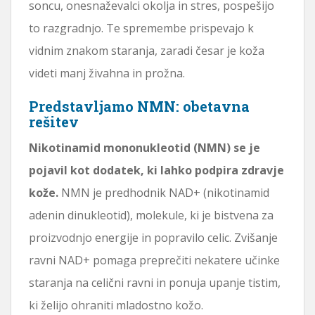
soncu, onesnaževalci okolja in stres, pospešijo
to razgradnjo. Te spremembe prispevajo k
vidnim znakom staranja, zaradi česar je koža
videti manj živahna in prožna.
Predstavljamo NMN: obetavna
rešitev
Nikotinamid mononukleotid (NMN) se je
pojavil kot dodatek, ki lahko podpira zdravje
kože.
NMN je predhodnik NAD+ (nikotinamid
adenin dinukleotid), molekule, ki je bistvena za
proizvodnjo energije in popravilo celic. Zvišanje
ravni NAD+ pomaga preprečiti nekatere učinke
staranja na celični ravni in ponuja upanje tistim,
ki želijo ohraniti mladostno kožo.