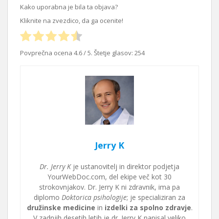
Kako uporabna je bila ta objava?
Kliknite na zvezdico, da ga ocenite!
Povprečna ocena
4.6
/ 5. Štetje glasov:
254
Jerry K
Dr. Jerry K
je ustanovitelj in direktor podjetja
YourWebDoc.com, del ekipe več kot 30
strokovnjakov. Dr. Jerry K ni zdravnik, ima pa
diplomo
Doktorica psihologije
; je specializiran za
družinske medicine
in
izdelki za spolno zdravje
.
V zadnjih desetih letih je dr. Jerry K napisal veliko