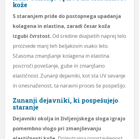
kože
S staranjem pride do postopnega upadanja
kolagena in elastina, zaradi česar koža
izgubi čvrstost.
Od sredine dvajsetih naprej telo
proizvede manj teh beljakovin vsako leto.
Sčasoma zmanjšanje kolagena in elastina
povzroči povešanje, gube in zmanjšano
elastičnost. Zunanji dejavniki, kot sta UV sevanje
in onesnaženost, ta naravni proces še pospešijo.
Zunanji dejavniki, ki pospešujejo
staranje
Dejavniki okolja in življenjskega sloga igrajo
pomembno vlogo pri zmanjševanju
elastičnosti kože.
Dolgotrajna izpostavljenost