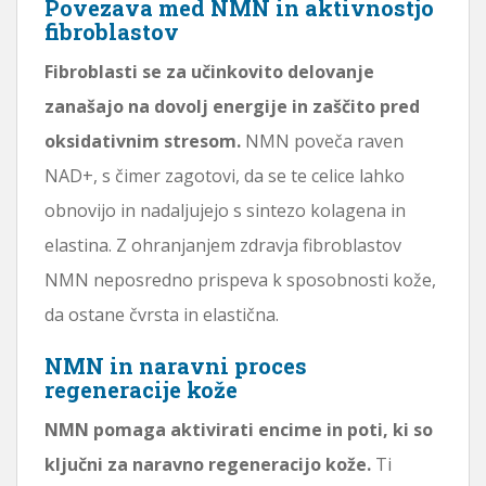
Povezava med NMN in aktivnostjo
fibroblastov
Fibroblasti se za učinkovito delovanje
zanašajo na dovolj energije in zaščito pred
oksidativnim stresom.
NMN poveča raven
NAD+, s čimer zagotovi, da se te celice lahko
obnovijo in nadaljujejo s sintezo kolagena in
elastina. Z ohranjanjem zdravja fibroblastov
NMN neposredno prispeva k sposobnosti kože,
da ostane čvrsta in elastična.
NMN in naravni proces
regeneracije kože
NMN pomaga aktivirati encime in poti, ki so
ključni za naravno regeneracijo kože.
Ti