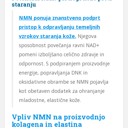
staranju
NMN ponuja znanstveno podprt
pristop k odpravljanju temeljnih
vzrokov staranja kože.
Njegova
sposobnost povečanja ravni NAD+
pomeni izboljšano celično zdravje in
odpornost. S podpiranjem proizvodnje
energije, popravljanja DNK in
oksidativne obrambe se NMN pojavlja
kot obetaven dodatek za ohranjanje
mladostne, elastične kože.
Vpliv NMN na proizvodnjo
kolagena in elastina