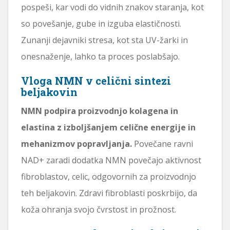
pospeši, kar vodi do vidnih znakov staranja, kot
so povešanje, gube in izguba elastičnosti.
Zunanji dejavniki stresa, kot sta UV-žarki in
onesnaženje, lahko ta proces poslabšajo.
Vloga NMN v celični sintezi
beljakovin
NMN podpira proizvodnjo kolagena in
elastina z izboljšanjem celične energije in
mehanizmov popravljanja.
Povečane ravni
NAD+ zaradi dodatka NMN povečajo aktivnost
fibroblastov, celic, odgovornih za proizvodnjo
teh beljakovin. Zdravi fibroblasti poskrbijo, da
koža ohranja svojo čvrstost in prožnost.