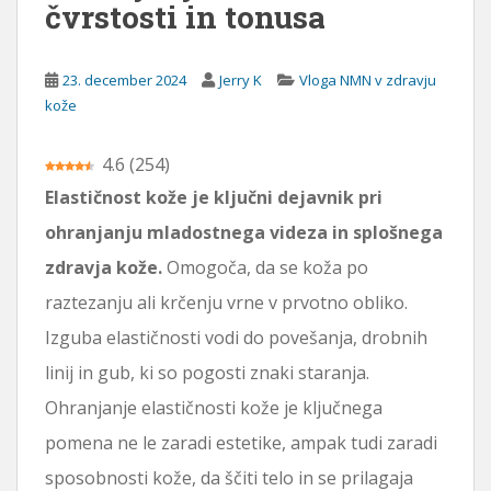
čvrstosti in tonusa
i
n
o
23. december 2024
Jerry K
Vloga NMN v zdravju
kože
4.6
(
254
)
Elastičnost kože je ključni dejavnik pri
ohranjanju mladostnega videza in splošnega
zdravja kože.
Omogoča, da se koža po
raztezanju ali krčenju vrne v prvotno obliko.
Izguba elastičnosti vodi do povešanja, drobnih
linij in gub, ki so pogosti znaki staranja.
Ohranjanje elastičnosti kože je ključnega
pomena ne le zaradi estetike, ampak tudi zaradi
sposobnosti kože, da ščiti telo in se prilagaja