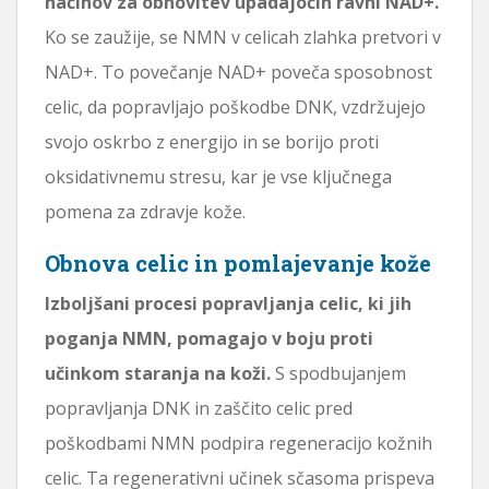
načinov za obnovitev upadajočih ravni NAD+.
Ko se zaužije, se NMN v celicah zlahka pretvori v
NAD+. To povečanje NAD+ poveča sposobnost
celic, da popravljajo poškodbe DNK, vzdržujejo
svojo oskrbo z energijo in se borijo proti
oksidativnemu stresu, kar je vse ključnega
pomena za zdravje kože.
Obnova celic in pomlajevanje kože
Izboljšani procesi popravljanja celic, ki jih
poganja NMN, pomagajo v boju proti
učinkom staranja na koži.
S spodbujanjem
popravljanja DNK in zaščito celic pred
poškodbami NMN podpira regeneracijo kožnih
celic. Ta regenerativni učinek sčasoma prispeva