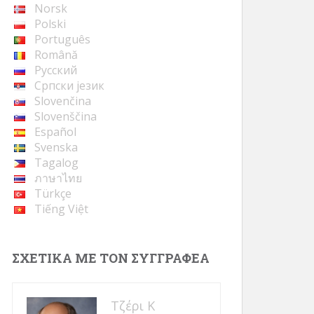
Norsk
Polski
Português
Română
Русский
Cрпски језик
Slovenčina
Slovenščina
Español
Svenska
Tagalog
ภาษาไทย
Türkçe
Tiếng Việt
ΣΧΕΤΙΚΆ ΜΕ ΤΟΝ ΣΥΓΓΡΑΦΈΑ
Τζέρι Κ