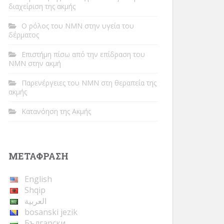
διαχείριση της ακμής
Ο ρόλος του NMN στην υγεία του
δέρματος
Επιστήμη πίσω από την επίδραση του
NMN στην ακμή
Παρενέργειες του NMN στη θεραπεία της
ακμής
Κατανόηση της Ακμής
ΜΕΤΆΦΡΑΣΗ
English
Shqip
العربية
bosanski jezik
Български