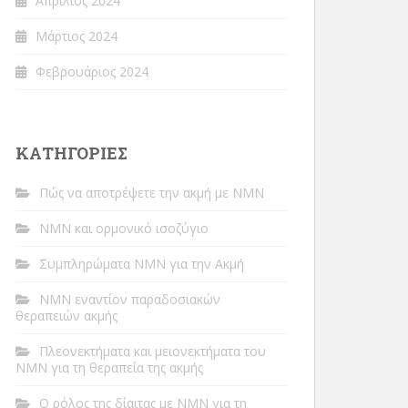
Απρίλιος 2024
Μάρτιος 2024
Φεβρουάριος 2024
ΚΑΤΗΓΟΡΊΕΣ
Πώς να αποτρέψετε την ακμή με NMN
NMN και ορμονικό ισοζύγιο
Συμπληρώματα NMN για την Ακμή
NMN εναντίον παραδοσιακών
θεραπειών ακμής
Πλεονεκτήματα και μειονεκτήματα του
NMN για τη θεραπεία της ακμής
Ο ρόλος της δίαιτας με NMN για τη