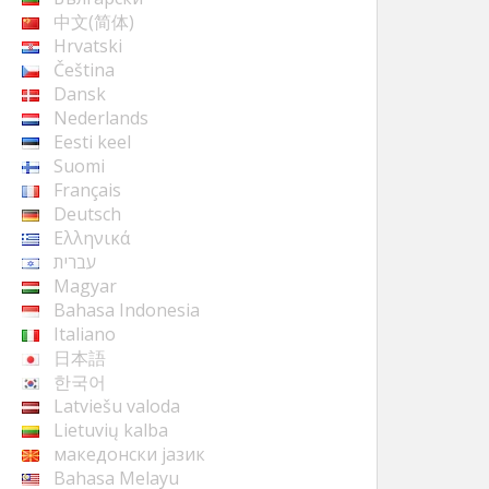
中文(简体)
Hrvatski
Čeština
Dansk
Nederlands
Eesti keel
Suomi
Français
Deutsch
Ελληνικά
עברית
Magyar
Bahasa Indonesia
Italiano
日本語
한국어
Latviešu valoda
Lietuvių kalba
македонски јазик
Bahasa Melayu