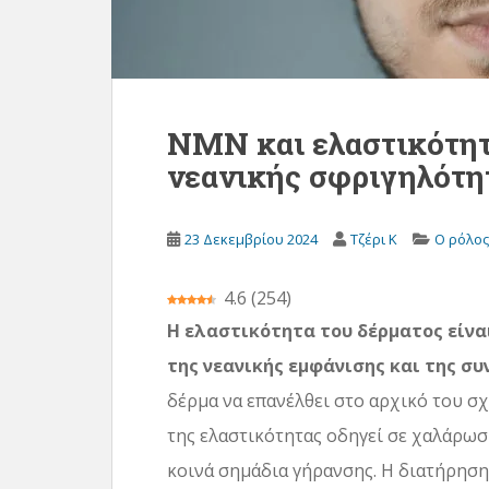
ε
χ
ό
μ
ε
NMN και ελαστικότητ
ν
νεανικής σφριγηλότη
ο
23 Δεκεμβρίου 2024
Τζέρι Κ
Ο ρόλος
4.6
(
254
)
Η ελαστικότητα του δέρματος είνα
της νεανικής εμφάνισης και της συ
δέρμα να επανέλθει στο αρχικό του σ
της ελαστικότητας οδηγεί σε χαλάρωση
κοινά σημάδια γήρανσης. Η διατήρηση