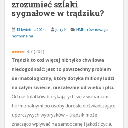
zrozumieć szlaki
r
sygnałowe w trądziku?
t
o
ś
15 kwietnia 2024 r
Jerry K
NMN i równowaga
c
hormonalna
i
4.7
(
201
)
Trądzik to coś więcej niż tylko chwilowa
niedogodność; jest to powszechny problem
dermatologiczny, który dotyka miliony ludzi
na całym świecie, niezależnie od wieku i płci.
Od nastolatków borykających się z wahaniami
hormonalnymi po osoby dorosłe doświadczające
uporczywych wyprysków – trądzik może
znacząco wpływać na samoocenę i jakość życia.