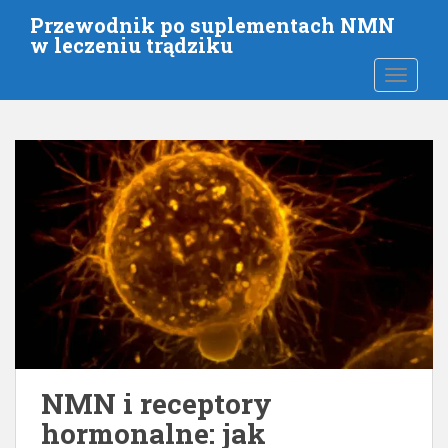
P
Przewodnik po suplementach NMN
r
w leczeniu trądziku
z
PRZEŁĄ
e
j
d
ź
d
o
g
ł
ó
w
n
e
j
z
NMN i receptory
a
hormonalne: jak
w
a